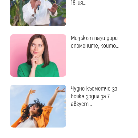
18-ия...
Мозъкът пази дори
спомените, които...
Чудно късметче за
всяка зодия за 7
август...