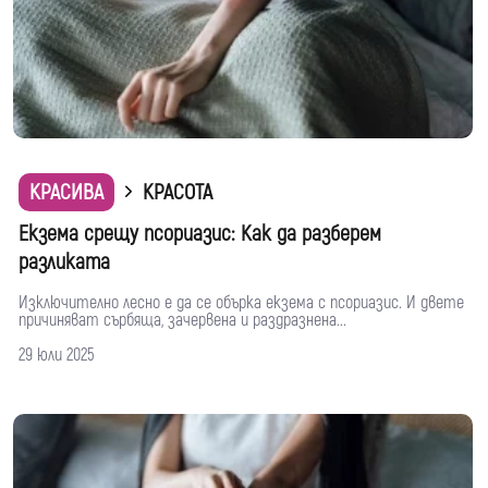
КРАСИВА
КРАСОТА
Екзема срещу псориазис: Как да разберем
разликата
Изключително лесно е да се обърка екзема с псориазис. И двете
причиняват сърбяща, зачервена и раздразнена...
29 юли 2025