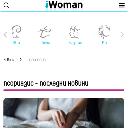
Овен
Телец
Близнаци
Рак
псориазис
Новини
псориазис - последни новини