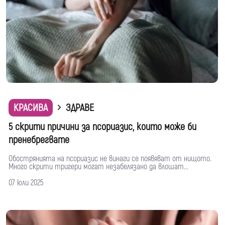
КРАСИВА
ЗДРАВЕ
5 скрити причини за псориазис, които може би
пренебрегвате
Обострянията на псориазис не винаги се появяват от нищото.
Много скрити тригери могат незабелязано да влошат...
07 юли 2025