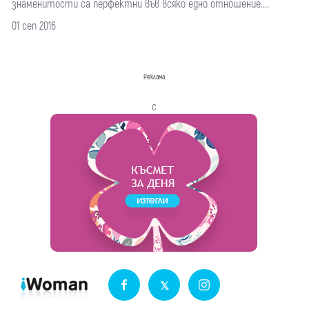
знаменитости са перфектни във всяко едно отношение....
01 сеп 2016
Реклама
с