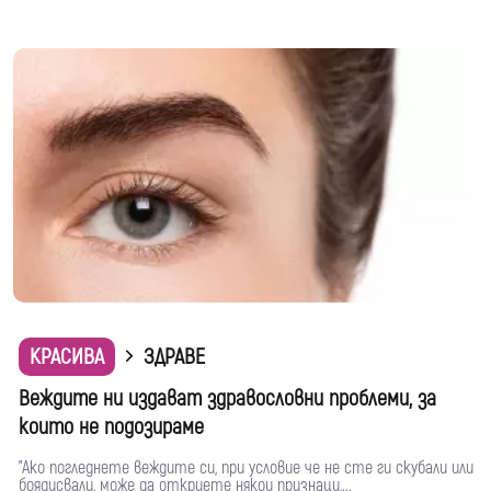
КРАСИВА
ЗДРАВЕ
Веждите ни издават здравословни проблеми, за
които не подозираме
"Ако погледнете веждите си, при условие че не сте ги скубали или
боядисвали, може да откриете някои признаци,...