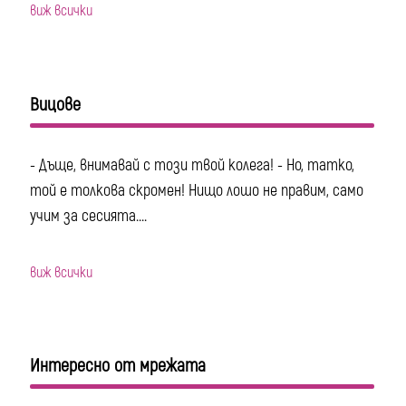
виж всички
Вицове
- Дъще, внимавай с този твой колега! - Но, татко,
той е толкова скромен! Нищо лошо не правим, само
учим за сесията....
виж всички
Интересно от мрежата