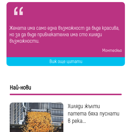
Жената има само една възможност да бъде красива,
но за да бъде привлекателна има сто хиляди
възможности.
Монтескьо
Виж още цитати
Най-нови
Хиляди жълти
патета бяха пуснати
в река...