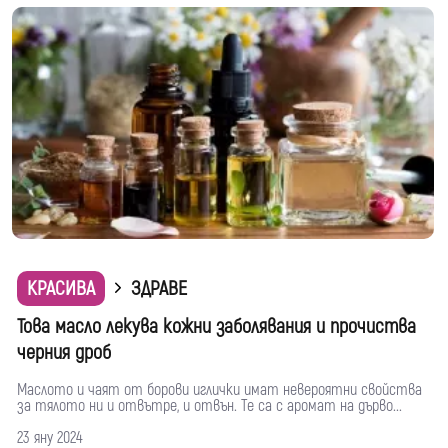
КРАСИВА
ЗДРАВЕ
Това масло лекува кожни заболявания и прочиства
черния дроб
Маслото и чаят от борови иглички имат невероятни свойства
за тялото ни и отвътре, и отвън. Те са с аромат на дърво...
23 яну 2024