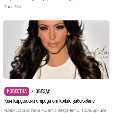
16 ное 2023
ИЗВЕСТНА
ЗВЕЗДИ
Ким Кардашиян страда от кожно заболяване
Милиони хора по света живеят с убеждението, че холивудските