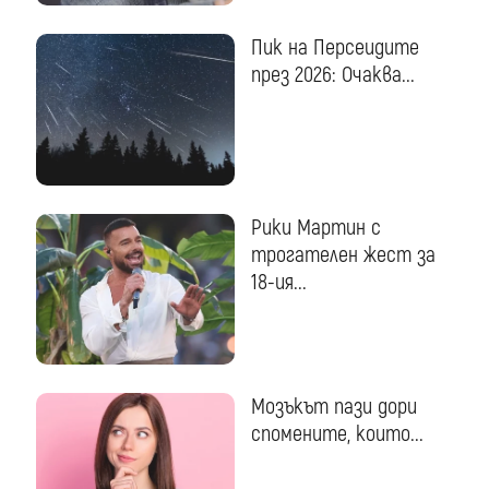
Пик на Персеидите
през 2026: Очаква...
Рики Мартин с
трогателен жест за
18-ия...
Мозъкът пази дори
спомените, които...