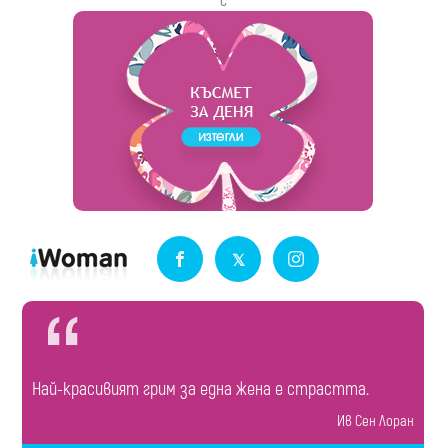
с
Най-красивият грим за една жена е страстта.
Ив Сен Лоран