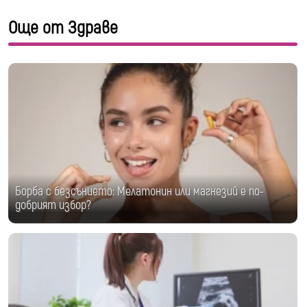
Още от Здраве
Борба с безсънието: Мелатонин или магнезий е по-
добрият избор?