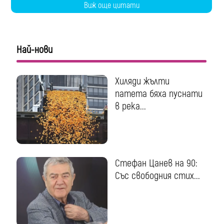
Виж още цитати
Най-нови
Хиляди жълти
патета бяха пуснати
в река...
Стефан Цанев на 90:
Със свободния стих...