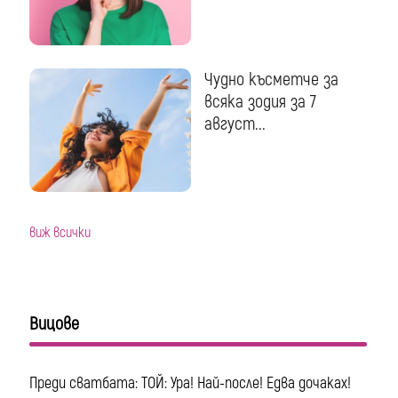
Чудно късметче за
всяка зодия за 7
август...
виж всички
Вицове
Преди сватбата: ТОЙ: Ура! Най-после! Едва дочаках!