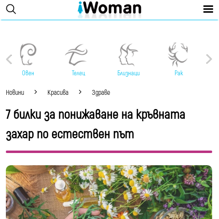
Овен
Телец
Близнаци
Рак
Новини
Красива
Здраве
7 билки за понижаване на кръвната
захар по естествен път