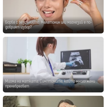
Борба с безсънието: Мелатонин или магнезий е по-
добрият избор?
Миома на матката: Симптомите, които много жени
пренебрегват