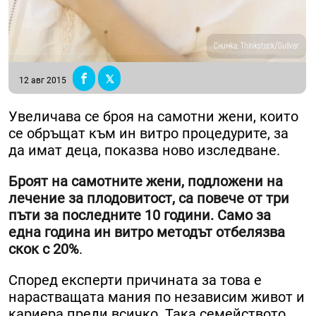
Снимка: Thinkstock/Guliver
12 авг 2015
Увеличава се броя на самотни жени, които
се обръщат към ин витро процедурите, за
да имат деца, показва ново изследване.
Броят на самотните жени, подложени на
лечение за плодовитост, са повече от три
пъти за последните 10 години. Само за
една година ин витро методът отбелязва
скок с 20%
.
Според експерти причината за това е
нарастващата мания по независим живот и
кариера преди всичко. Така семейството