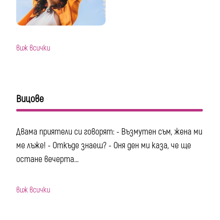
виж всички
Вицове
Двама приятели си говорят: - Възмутен съм, жена ми
ме лъже! - Откъде знаеш? - Оня ден ми каза, че ще
остане вечерта...
виж всички