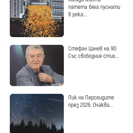
патета бяха пуснати
в река...
Стефан Цанев на 90:
Със свободния стих...
Пик на Персеидите
през 2026: Очаква...