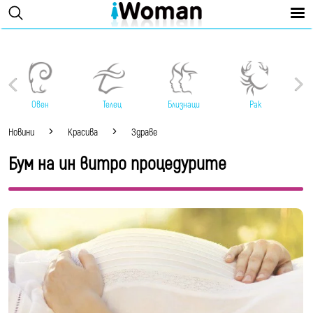
Овен
Телец
Близнаци
Рак
Новини
Красива
Здраве
Бум на ин витро процедурите