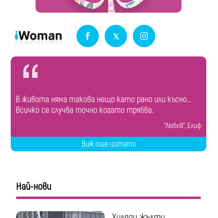
В живота няма такова нещо като рано или късно...
Всичко се случва точно когато трябва.
"Любов", Елиф
Виж още цитати
Най-нови
Хиляди жълти