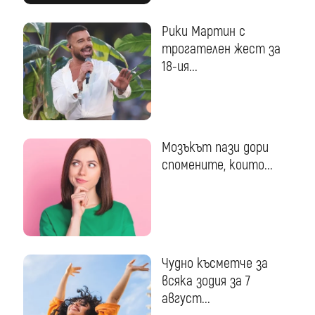
Рики Мартин с
трогателен жест за
18-ия...
Мозъкът пази дори
спомените, които...
Чудно късметче за
всяка зодия за 7
август...