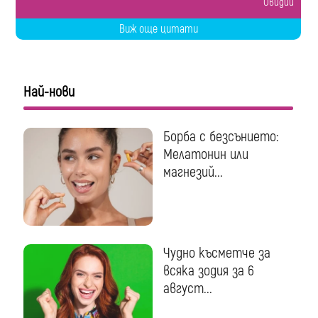
Овидий
Виж още цитати
Най-нови
Борба с безсънието:
Мелатонин или
магнезий...
Чудно късметче за
всяка зодия за 6
август...