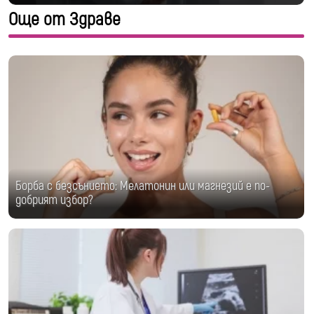
Още от Здраве
Борба с безсънието: Мелатонин или магнезий е по-
добрият избор?