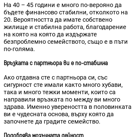
На 40 – 45 години е много по-верояно да
бъдете финансово стабилни, отколкото на
20. Вероятността да имате собствено
жилище и стабилна работа, благодарение
на която на която да издържате
безпроблемно семейството, също е в пъти
по-голяма.
Връзката с партньора ви е по-стабилна
Ако отдавна сте с партньора си, със
сигурност сте имали както много хубави,
така и много тежки моменти, които са
направили връзката по между ви много
здрава. Именно увереността в половинката
ви е чудесната основа, върху която да
започнете да градите семейство.
Подобрява мозъчната дейност