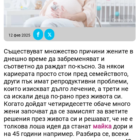
Снимка: Istock
12 фев 2025
Съществуват множество причини жените в
днешно време да забременяват и
съответно да раждат по-късно. За някои
кариерата просто стои пред семейството,
други пък имат репродуктивни проблеми,
които изискват дълго лечение, а трети не
са искали деца по-рано през живота си.
Когато дойдат четиридесетте обаче много
жени започват да се замислят за взетите
решения през живота си и решават, че не е
толкова лоша идея да станат
майка
дори и
на 45 години например. Разбира се, всеки