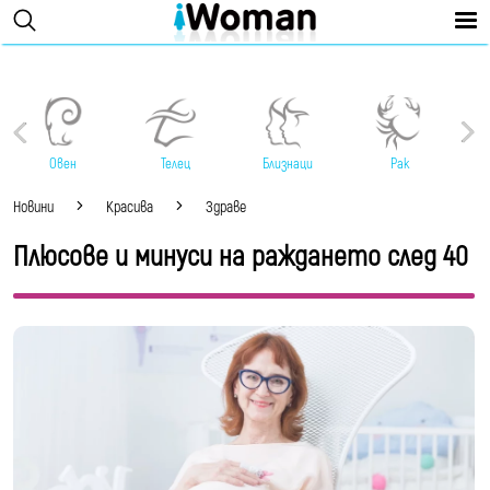
Овен
Телец
Близнаци
Рак
Новини
Красива
Здраве
Плюсове и минуси на раждането след 40