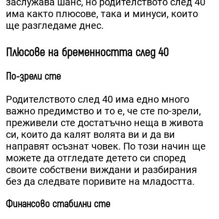
заслужава шанс, но родителството след 40
има както плюсове, така и минуси, които
ще разгледаме днес.
Плюсове на бременността след 40
По-зрели сте
Родителството след 40 има едно много
важно предимство и то е, че сте по-зрели,
преживели сте достатъчно неща в живота
си, които да калят волята ви и да ви
направят осъзнат човек. По този начин ще
можете да отгледате детето си според
своите собствени виждани и разбирания
без да следвате поривите на младостта.
Финансово стабилни сте