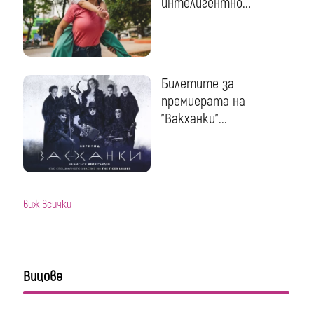
интелигентно...
Билетите за
премиерата на
"Вакханки"...
виж всички
Вицове