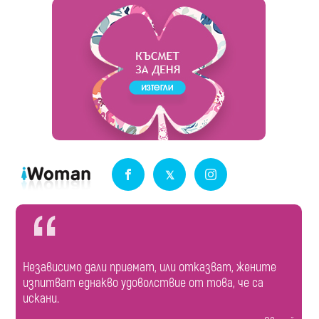
Независимо дали приемат, или отказват, жените
изпитват еднакво удоволствие от това, че са
искани.