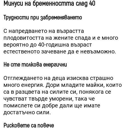
Минуси на бременността след 40
Трудности при забременяването
С напредването на възрастта
плодовитостта на жените спада и е много
вероятно до 40-годишна възраст
естественото зачеване да е невъзможно.
Не сте толкова енергични
Отглеждането на деца изисква страшно
много енергия. Дори младите майки, които
са в разцвета на силите си, понякога се
чувстват твърде уморени, така че
помислете си добре дали ще имате
достатъчно сили.
Рисковете са повече