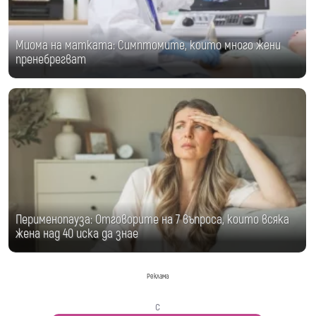
Миома на матката: Симптомите, които много жени
пренебрегват
Перименопауза: Отговорите на 7 въпроса, които всяка
жена над 40 иска да знае
Реклама
с