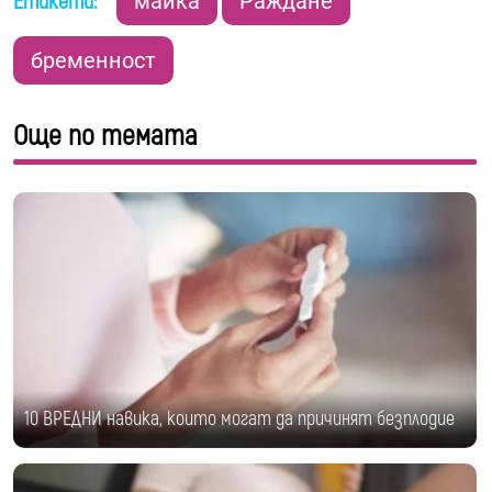
Етикети:
майка
Раждане
бременност
Още по темата
10 ВРЕДНИ навика, които могат да причинят безплодие