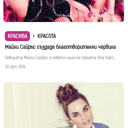
КРАСИВА
КРАСОТА
Майли Сайръс създаде благотворителни червила
Певицата Майли Сайръс е новото лице на серията Viva Glam...
30 окт 2014