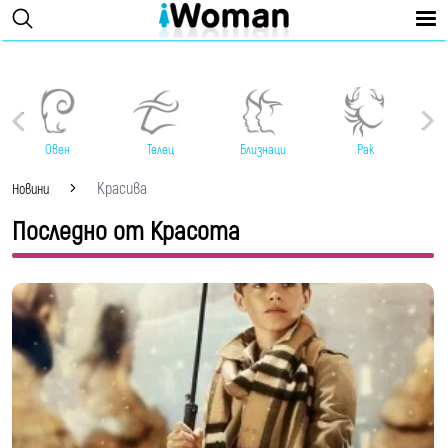
Овен
Телец
Близнаци
Рак
Красива
Новини
Последно от Красота