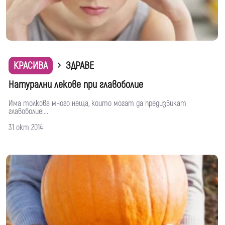
КРАСИВА
ЗДРАВЕ
Натурални лекове при главоболие
Има толкова много неща, които могат да предизвикат
главоболие:...
31 окт 2014