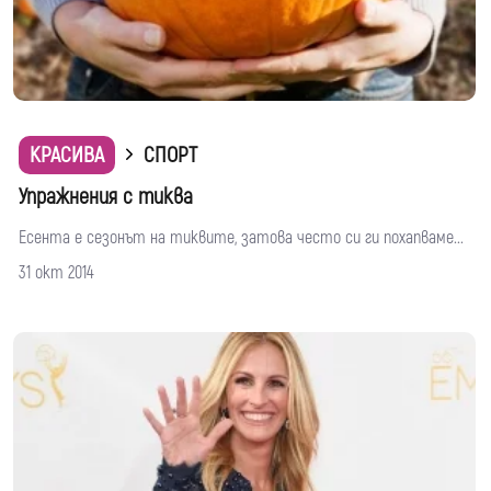
КРАСИВА
СПОРТ
Упражнения с тиква
Есента е сезонът на тиквите, затова често си ги похапваме...
31 окт 2014