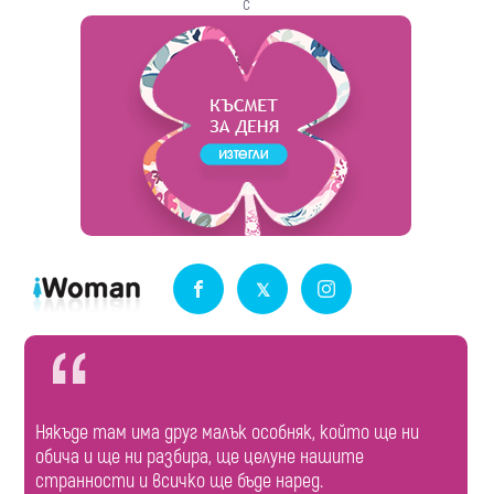
с
Някъде там има друг малък особняк, който ще ни
обича и ще ни разбира, ще целуне нашите
странности и всичко ще бъде наред.