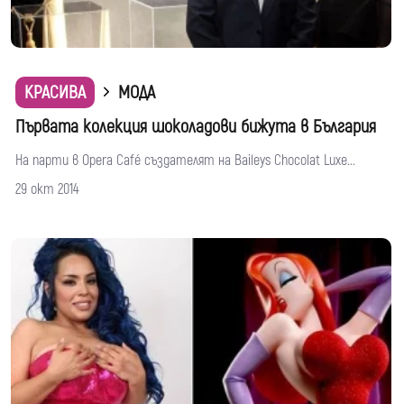
КРАСИВА
МОДА
Първата колекция шоколадови бижута в България
На парти в Opera Café създателят на Baileys Chocolat Luxe...
29 окт 2014