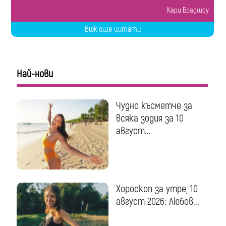
Кари Брадшоу
Виж още цитати
Най-нови
Чудно късметче за
всяка зодия за 10
август...
Хороскоп за утре, 10
август 2026: Любов...