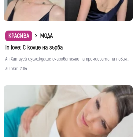
КРАСИВА
МОДА
In love: С колие на гърба
Ан Хатауей изглеждаше очарователно на премиерата на новия...
30 окт 2014