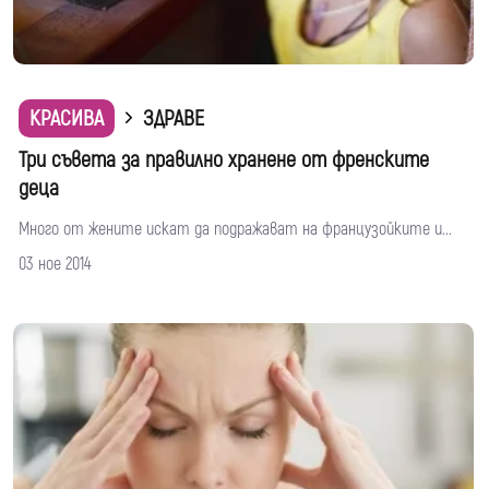
КРАСИВА
ЗДРАВЕ
Три съвета за правилно хранене от френските
деца
Много от жените искат да подражават на французойките и...
03 ное 2014