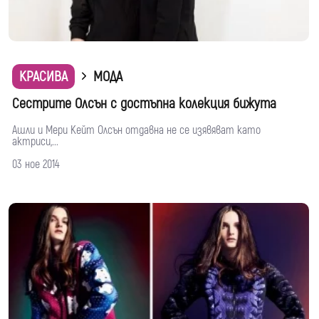
КРАСИВА
МОДА
Сестрите Олсън с достъпна колекция бижута
Ашли и Мери Кейт Олсън отдавна не се изявяват като
актриси,...
03 ное 2014