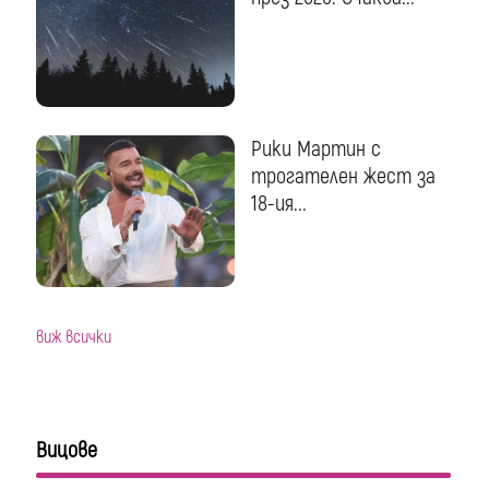
Рики Мартин с
трогателен жест за
18-ия...
виж всички
Вицове