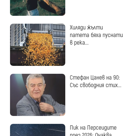
Хиляди жълти
патета бяха пуснати
в река...
Стефан Цанев на 90:
Със свободния стих...
Пик на Персеидите
през 2026: Очаква...