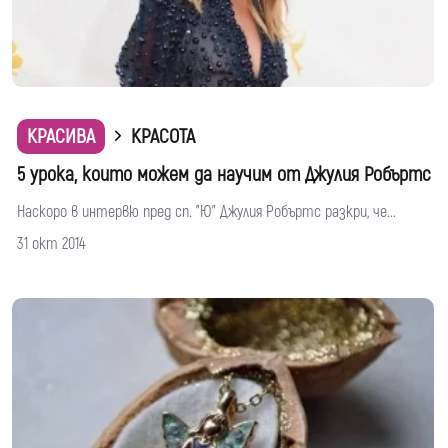
КРАСИВА
КРАСОТА
5 урока, които можем да научим от Джулия Робъртс
Наскоро в интервю пред сп. "Ю" Джулия Робъртс разкри, че...
31 окт 2014