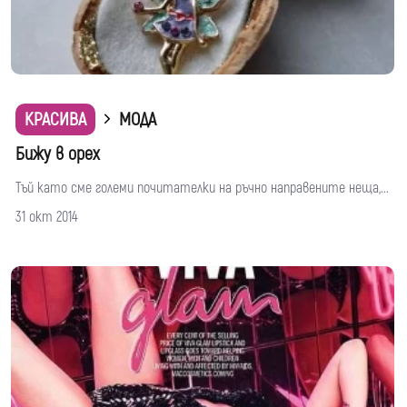
КРАСИВА
МОДА
Бижу в орех
Тъй като сме големи почитателки на ръчно направените неща,...
31 окт 2014