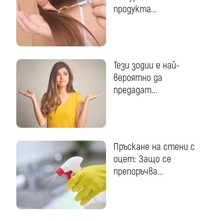
продукта...
Тези зодии е най-
вероятно да
предадат...
Пръскане на стени с
оцет: Защо се
препоръчва...