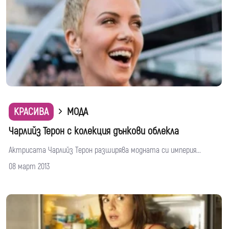
КРАСИВА
МОДА
Чарлийз Терон с колекция дънкови облекла
Актрисата Чарлийз Терон разширява модната си империя...
08 март 2013