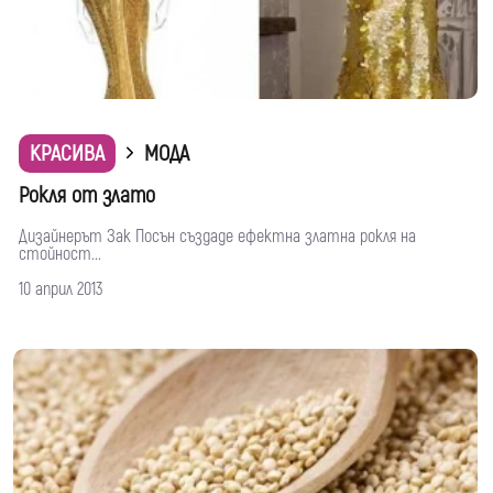
КРАСИВА
МОДА
Рокля от злато
Дизайнерът Зак Посън създаде ефектна златна рокля на
стойност...
10 април 2013