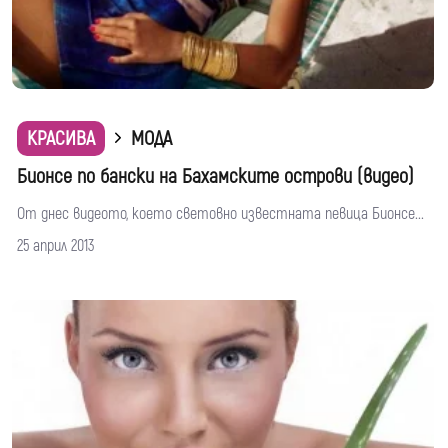
КРАСИВА
МОДА
Бионсе по бански на Бахамските острови (видео)
От днес видеото, което световно известната певица Бионсе...
25 април 2013