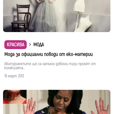
КРАСИВА
МОДА
Мода за официални поводи от еко-материи
Абитуриентите ще са напълно доволни тази пролет от
колекцията...
19 март 2013