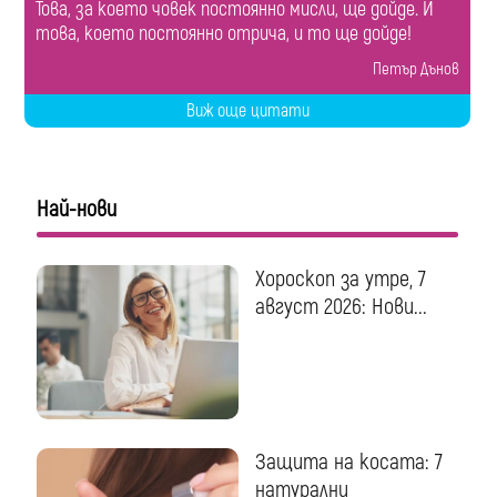
Това, за което човек постоянно мисли, ще дойде. И
това, което постоянно отрича, и то ще дойде!
Петър Дънов
Виж още цитати
Най-нови
Хороскоп за утре, 7
август 2026: Нови...
Защита на косата: 7
натурални