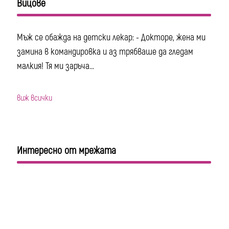
Вицове
Мъж се обажда на детски лекар: - Докторе, жена ми
замина в командировка и аз трябваше да гледам
малкия! Тя ми заръча...
виж всички
Интересно от мрежата