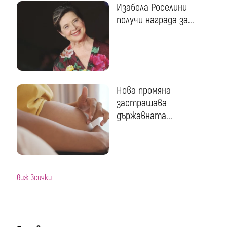
Изабела Роселини
получи награда за...
Нова промяна
застрашава
държавната...
виж всички