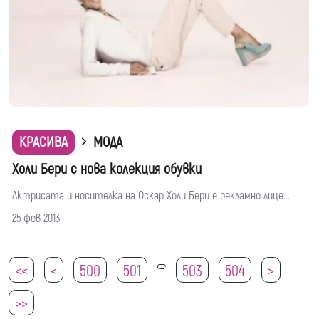
КРАСИВА
МОДА
Холи Бери с нова колекция обувки
Актрисата и носителка на Оскар Холи Бери е рекламно лице...
25 фев 2013
<<
<
500
501
503
504
>
502
>>