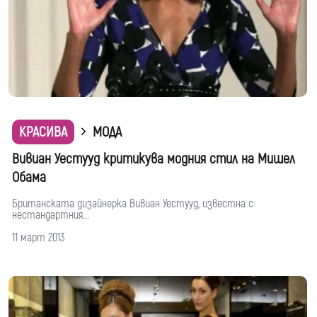
КРАСИВА
МОДА
Вивиан Уестууд критикува модния стил на Мишел
Обама
Британската дизайнерка Вивиан Уестууд, известна с
нестандартния...
11 март 2013