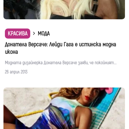
КРАСИВА
МОДА
Донатела Версаче: Лейди Гага е истинска модна
икона
Модната дизайнерка Донатела Версаче заяви, че покойният...
26 април 2013