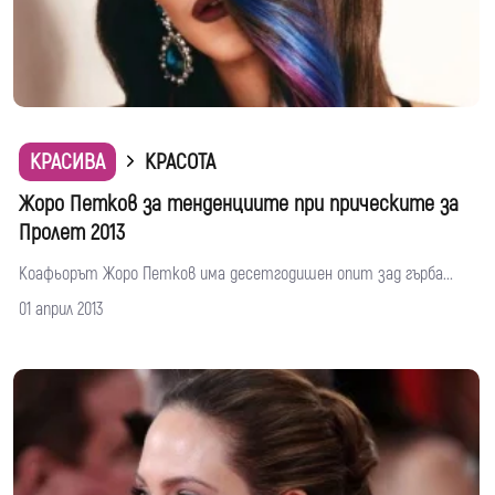
КРАСИВА
КРАСОТА
Жоро Петков за тенденциите при прическите за
Пролет 2013
Коафьорът Жоро Петков има десетгодишен опит зад гърба...
01 април 2013