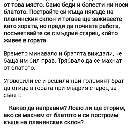
от това място. Само беди и болести ни носи
блатото. Постройте си къща някъде на
планинския склон и тогава ще заживеете
като хората, но преди да почнете работа,
посъветвайте се с мъдрия старец, който
живее в гората.
Времето минавало и братята виждали, че
баща им бил прав. Трябвало да се махнат
от блатото.
Уговорили се и решили най-големият брат
да отиде в гората при мъдрия старец за
съвет:
–
Какво да направим? Лошо ли ще сторим,
ако се махнем от блатото и си построим
къща на планинския склон?