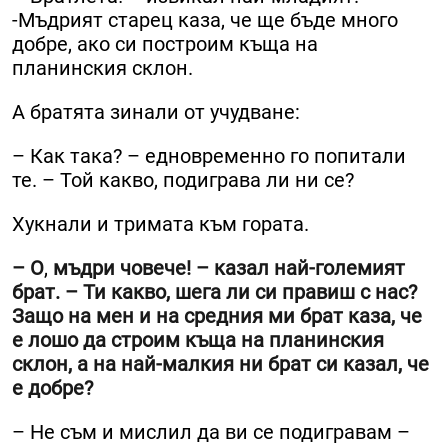
-Мъдрият старец каза, че ще бъде много
добре, ако си построим къща на
планинския склон.
А братята зинали от учудване:
– Как така? – едновременно го попитали
те. – Той какво, подиграва ли ни се?
Хукнали и тримата към гората.
– О
,
мъдри човече! – казал най-големият
брат. – Ти какво, шега ли си правиш с нас?
Защо на мен и на средния ми брат каза, че
е лошо да строим къща на планинския
склон, а на най-малкия ни брат си казал, че
е добре?
– Не съм и мислил да ви се подигравам –