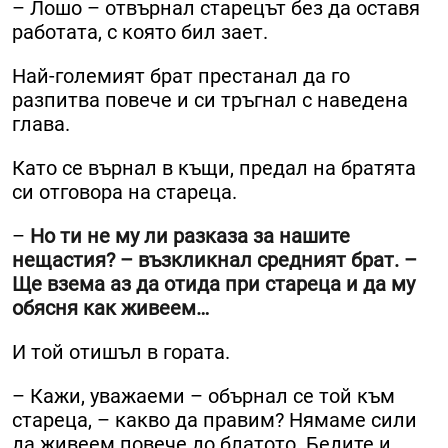
– Лошо – отвърнал старецът без да оставя
работата, с която бил зает.
Най-големият брат престанал да го
разпитва повече и си тръгнал с наведена
глава.
Като се върнал в къщи, предал на братята
си отговора на стареца.
–
Но ти не му ли разказа за нашите
нещастия? – възкликнал средният брат. –
Ще взема аз да отида при стареца и да му
обясня как живеем…
И той отишъл в гората.
– Кажи, уважаеми – обърнал се той към
стареца, – какво да правим? Нямаме сили
да живеем повече до блатото. Бедите и