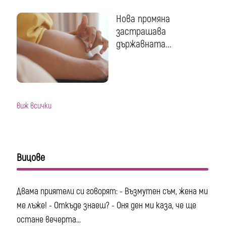
Нова промяна
застрашава
държавната...
виж всички
Вицове
Двама приятели си говорят: - Възмутен съм, жена ми
ме лъже! - Откъде знаеш? - Оня ден ми каза, че ще
остане вечерта...