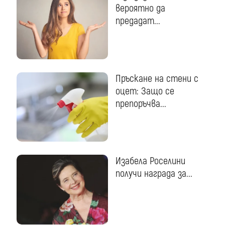
вероятно да
предадат...
Пръскане на стени с
оцет: Защо се
препоръчва...
Изабела Роселини
получи награда за...