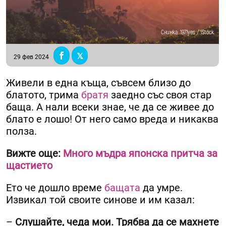
Снимка: 1971yes / iStock
29 фев 2024
Живели в една къща, съвсем близо до
блатото, трима
братя
заедно със своя стар
баща. А нали всеки знае, че да се живее до
блато е лошо! От него само вреда и никаква
полза.
Вижте още:
Много мъдра японска притча за
щастието
Ето че дошло време
бащата
да умре.
Извикал той своите синове и им казал:
–
Слушайте, чеда мои. Трябва да се махнете