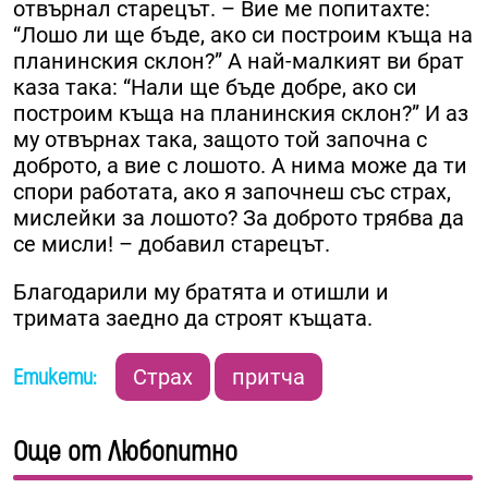
отвърнал старецът. – Вие ме попитахте:
“Лошо ли ще бъде, ако си построим къща на
планинския склон?” А най-малкият ви брат
каза така: “Нали ще бъде добре, ако си
построим къща на планинския склон?” И аз
му отвърнах така, защото той започна с
доброто, а вие с лошото. А нима може да ти
спори работата, ако я започнеш със страх,
мислейки за лошото? За доброто трябва да
се мисли! – добавил старецът.
Благодарили му братята и отишли и
тримата заедно да строят къщата.
Етикети:
Страх
притча
Още от Любопитно