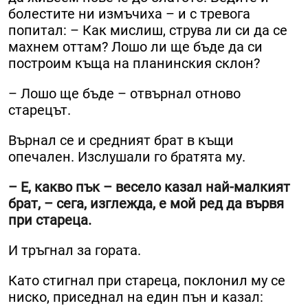
болестите ни измъчиха – и с тревога
попитал: – Как мислиш, струва ли си да се
махнем оттам? Лошо ли ще бъде да си
построим къща на планинския склон?
– Лошо ще бъде – отвърнал отново
старецът.
Върнал се и средният брат в къщи
опечален. Изслушали го братята му.
– Е, какво пък – весело казал най-малкият
брат, – сега, изглежда, е мой ред да вървя
при стареца.
И тръгнал за гората.
Като стигнал при стареца, поклонил му се
ниско, приседнал на един пън и казал: