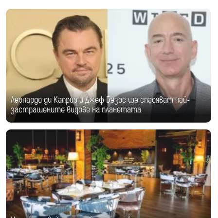
Леонардо ди Каприо и Джеф Безос ще спасяват най-
застрашените видове на планетата