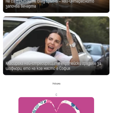
Не си тръгвайте след брънча – най-интересното
започва вечерта
Класираха най-стресиращите европейски градове за
шофьори, ето на кое място е София
Реклама
с