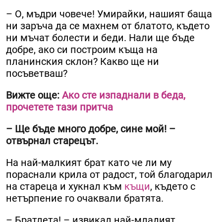
– О, мъдри човече! Умирайки, нашият баща
ни заръча да се махнем от блатото, където
ни мъчат болести и беди. Нали ще бъде
добре, ако си построим къща на
планинския склон? Какво ще ни
посъветваш?
Вижте още:
Ако сте изпаднали в беда,
прочетете тази притча
– Ще бъде много добре, сине мой! –
отвърнал старецът.
На най-малкият брат като че ли му
пораснали крила от радост, той благодарил
на стареца и хукнал към
къщи
, където с
нетърпение го очаквали братята.
– Братлета! – извикал най-младият.