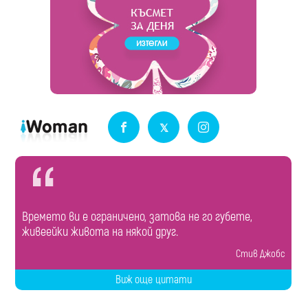
Времето ви е ограничено, затова не го губете,
живеейки живота на някой друг.
Стив Джобс
Виж още цитати