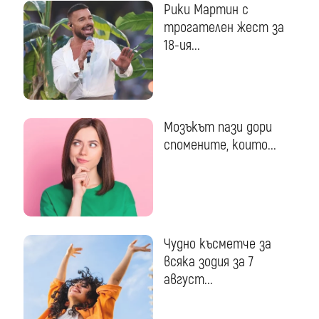
Рики Мартин с
трогателен жест за
18-ия...
Мозъкът пази дори
спомените, които...
Чудно късметче за
всяка зодия за 7
август...