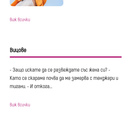
виж всички
Вицове
- Защо искате да се развеждате със жена си? -
Като се скараме почва да ме замерва с тенджери и
тигани. - И откога...
виж всички