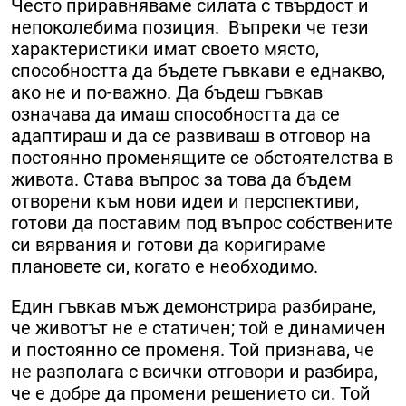
Често приравняваме силата с твърдост и
непоколебима позиция. Въпреки че тези
характеристики имат своето място,
способността да бъдете гъвкави е еднакво,
ако не и по-важно. Да бъдеш гъвкав
означава да имаш способността да се
адаптираш и да се развиваш в отговор на
постоянно променящите се обстоятелства в
живота. Става въпрос за това да бъдем
отворени към нови идеи и перспективи,
готови да поставим под въпрос собствените
си вярвания и готови да коригираме
плановете си, когато е необходимо.
Един гъвкав мъж демонстрира разбиране,
че животът не е статичен; той е динамичен
и постоянно се променя. Той признава, че
не разполага с всички отговори и разбира,
че е добре да промени решението си. Той