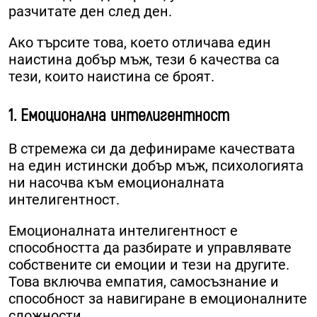
разчитате ден след ден.
Ако търсите това, което отличава един
наистина добър мъж, тези 6 качества са
тези, които наистина се броят.
1. Емоционална интелигентност
В стремежа си да дефинираме качествата
на един истински добър мъж, психологията
ни насочва към емоционалната
интелигентност.
Емоционалната интелигентност е
способността да разбирате и управлявате
собствените си емоции и тези на другите.
Това включва емпатия, самосъзнание и
способност за навигиране в емоционалните
сложности.