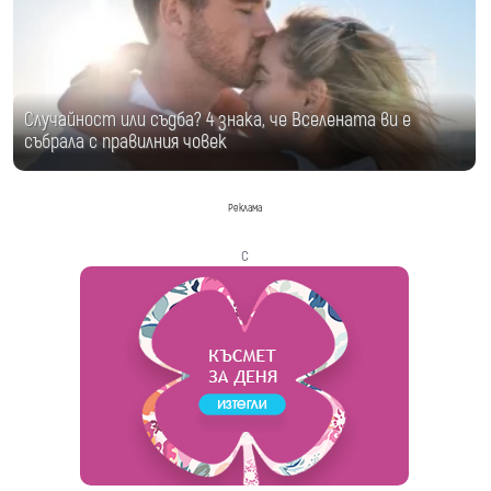
Случайност или съдба? 4 знака, че Вселената ви е
събрала с правилния човек
Реклама
с