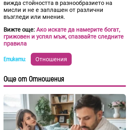
вижда стойността в разнообразието на
мисли и не е заплашен от различни
възгледи или мнения.
Вижте още:
Ако искате да намерите богат,
грижовен и успял мъж, спазвайте следните
правила
Етикети:
Отношения
Още от Отношения