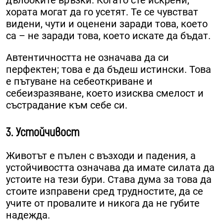
дълбоките връзки. Когато сте искрени,
хората могат да го усетят. Те се чувстват
видени, чути и оценени заради това, което
са – не заради това, което искате да бъдат.
Автентичността не означава да си
перфектен; това е да бъдеш истински. Това
е пътуване на себеоткриване и
себеизразяване, което изисква смелост и
състрадание към себе си.
3. Устойчивост
Животът е пълен с възходи и падения, а
устойчивостта означава да имате силата да
устоите на тези бури. Става дума за това да
стоите изправени сред трудностите, да се
учите от провалите и никога да не губите
надежда.