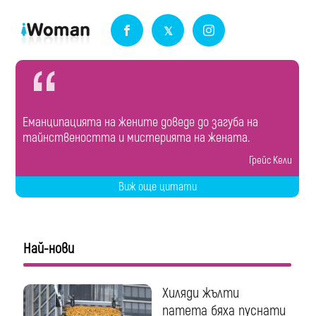
Еманципацията на жените доведе до загуба на
тайнствеността и мистерията на жената.
Грейс Кели
Виж още цитати
Най-нови
Хиляди жълти
патета бяха пуснати