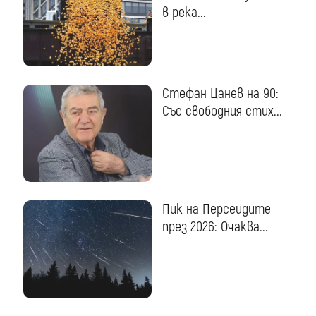
в река...
Стефан Цанев на 90:
Със свободния стих...
Пик на Персеидите
през 2026: Очаква...