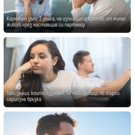
Кармичен дълг: 3 знака, че изплащате грехове от минал
живот чрез настоящия си партньор
Тихи знаци, които издават, че той изобщо НЕ търси
сериозна връзка