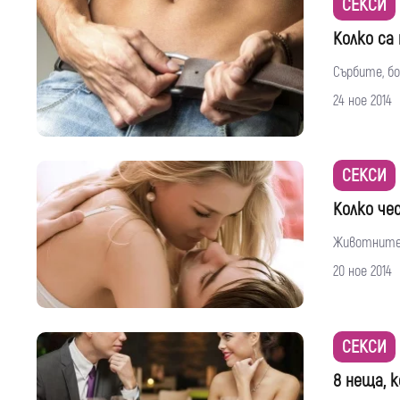
СЕКСИ
Колко са
Сърбите, бо
24 ное 2014
СЕКСИ
Колко че
Животните, 
20 ное 2014
СЕКСИ
8 неща, 