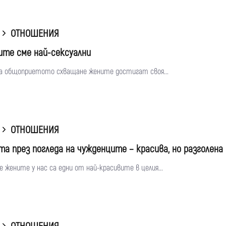
ОТНОШЕНИЯ
ите сме най-сексуални
а общоприетото схващане жените достигат своя...
ОТНОШЕНИЯ
та през погледа на чужденците – красива, но разголена
че жените у нас са едни от най-красивите в целия...