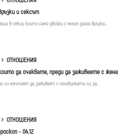
ОТНОШЕНИЯ
връзки и сексът
еща в секса, които само двойки с много дълга връзка,...
ОТНОШЕНИЯ
 които да очаквате, преди да заживеете с жена
с си мечтаят да заживеят с половинката си, за...
ОТНОШЕНИЯ
роскоп - 04.12