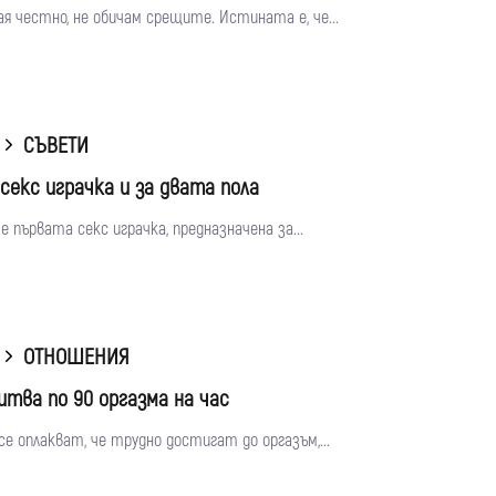
ая честно, не обичам срещите. Истината е, че...
СЪВЕТИ
секс играчка и за двата пола
 е първата секс играчка, предназначена за...
ОТНОШЕНИЯ
итва по 90 оргазма на час
се оплакват, че трудно достигат до оргазъм,...