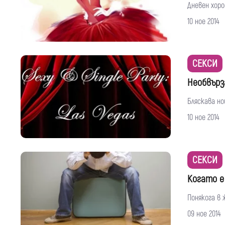
Дневен хоро
10 ное 2014
СЕКСИ
Необвърз
Бляскава но
10 ное 2014
СЕКСИ
Когато е
Понякога в 
09 ное 2014