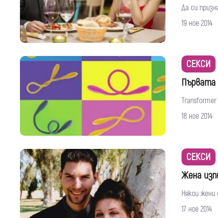
Да си призн
19 ное 2014
СЕКСИ
Първата 
Transformer
18 ное 2014
СЕКСИ
Жена изп
Някои жени 
17 ное 2014