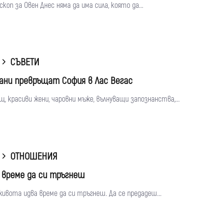
скоп за Овен Днес няма да има сила, която да...
СЪВЕТИ
ани превръщат София в Лас Вегас
щ, красиви жени, чаровни мъже, вълнуващи запознанства,...
ОТНОШЕНИЯ
 време да си тръгнеш
живота идва време да си тръгнеш. Да се предадеш...