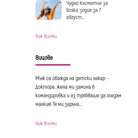
Чудно късметче за
всяка зодия за 7
август...
виж всички
Вицове
Мъж се обажда на детски лекар: -
Докторе, жена ми замина в
командировка и аз трябваше да гледам
малкия! Тя ми заръча...
виж всички