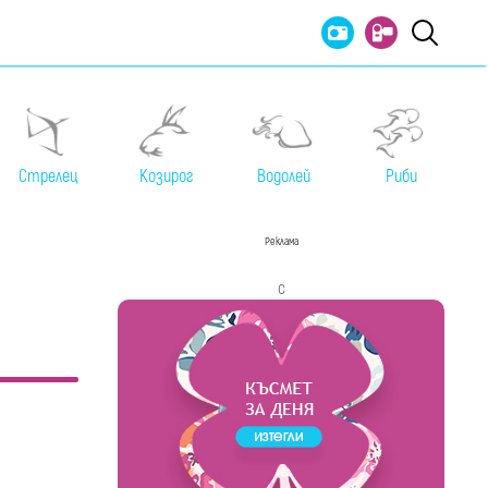
Стрелец
Козирог
Водолей
Риби
Реклама
с