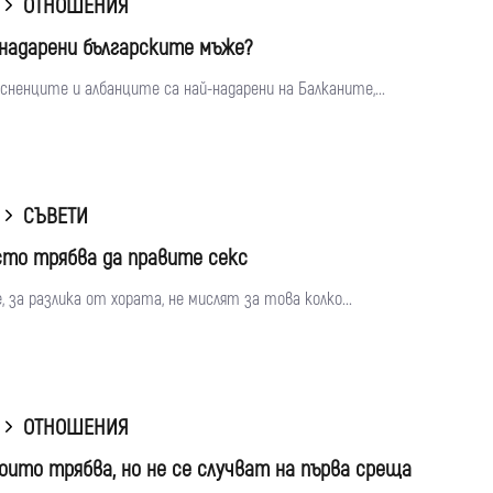
ОТНОШЕНИЯ
 надарени българските мъже?
сненците и албанците са най-надарени на Балканите,...
СЪВЕТИ
сто трябва да правите секс
за разлика от хората, не мислят за това колко...
ОТНОШЕНИЯ
които трябва, но не се случват на първа среща