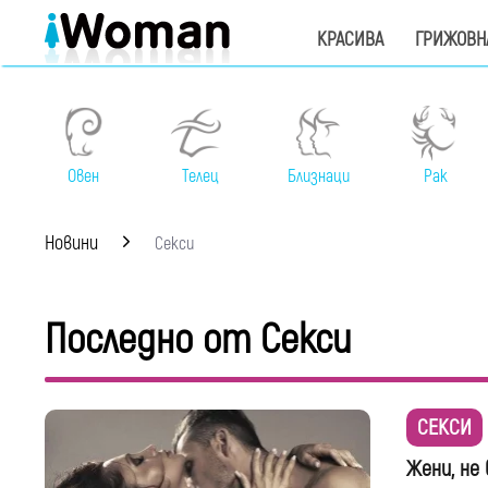
КРАСИВА
ГРИЖОВН
Овен
Телец
Близнаци
Рак
Новини
Секси
Последно от Секси
СЕКСИ
Жени, не