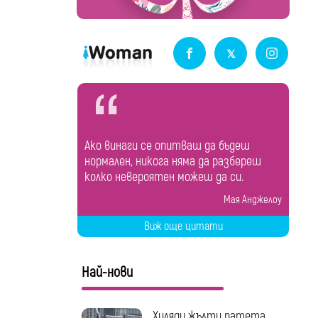
Ако винаги се опитваш да бъдеш
нормален, никога няма да разбереш
колко невероятен можеш да си.
Мая Анджелоу
Виж още цитати
Най-нови
Хиляди жълти патета