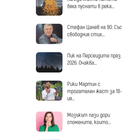
бяха пуснати в река...
Стефан Цанев на 90: Със
свободния стих...
Пик на Персеидите през
2026: Очаква...
Рики Мартин с
трогателен жест за 18-
ия...
Мозъкът пази дори
спомените, които...