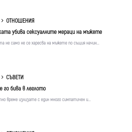
ОТНОШЕНИЯ
ата убива сексуалните мераци на мъжете
 не само не се харесва на мъжете по същия начин...
СЪВЕТИ
че го бива в леглото
но време излизате с един много симпатичен и...