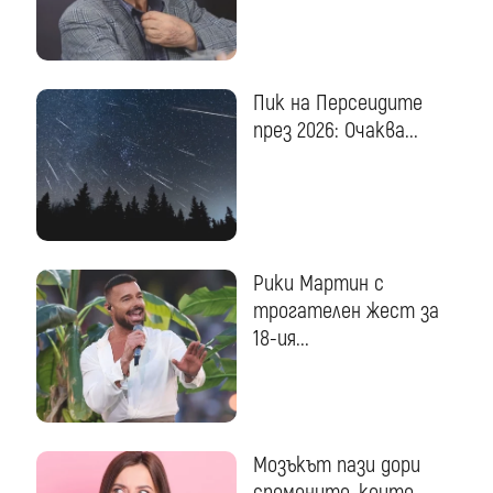
Пик на Персеидите
през 2026: Очаква...
Рики Мартин с
трогателен жест за
18-ия...
Мозъкът пази дори
спомените, които...