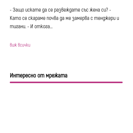
- Защо искате да се развеждате със жена си? -
Като се скараме почва да ме замерва с тенджери и
тигани. - И откога...
виж всички
Интересно от мрежата