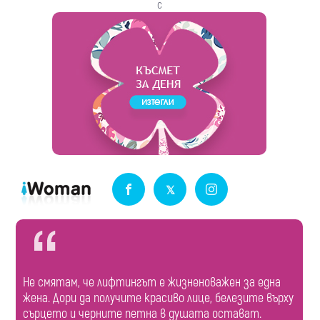
с
Не смятам, че лифтингът е жизненоважен за една
жена. Дори да получите красиво лице, белезите върху
сърцето и черните петна в душата остават.