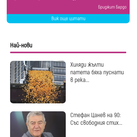
Бриджит Бардо
Виж още цитати
Най-нови
Хиляди жълти
патета бяха пуснати
в река...
Стефан Цанев на 90:
Със свободния стих...