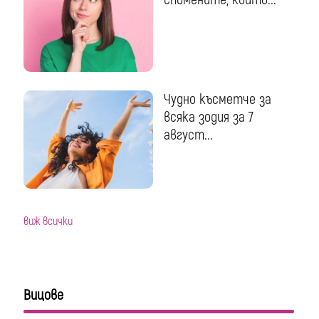
Чудно късметче за
всяка зодия за 7
август...
виж всички
Вицове