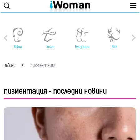
Овен
Телец
Близнаци
Рак
пигментация
Новини
пигментация - последни новини