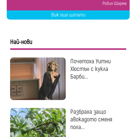
Робин Шарма
Виж още цитати
Най-нови
Почетоха Уитни
Хюстън с кукла
Барби...
Разбраха защо
авокадото сменя
пола...