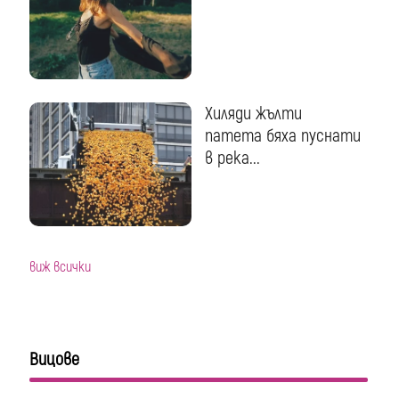
Хиляди жълти
патета бяха пуснати
в река...
виж всички
Вицове