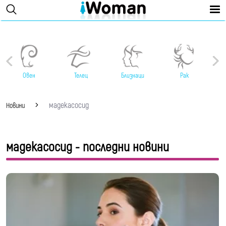
Овен
Телец
Близнаци
Рак
мадекасосид
Новини
мадекасосид - последни новини