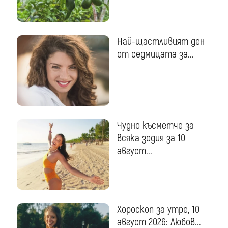
Най-щастливият ден
от седмицата за...
Чудно късметче за
всяка зодия за 10
август...
Хороскоп за утре, 10
август 2026: Любов...