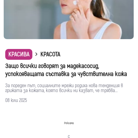
КРАСИВА
КРАСОТА
Защо всички говорят за мадекасосид,
успокояващата съставка за чувствителна кожа
За пореден път, социалните мрежи родиха нова тенденция в
грижата за кожата, която всички ни казват, че трябва...
08 юли 2025
Реклама
с