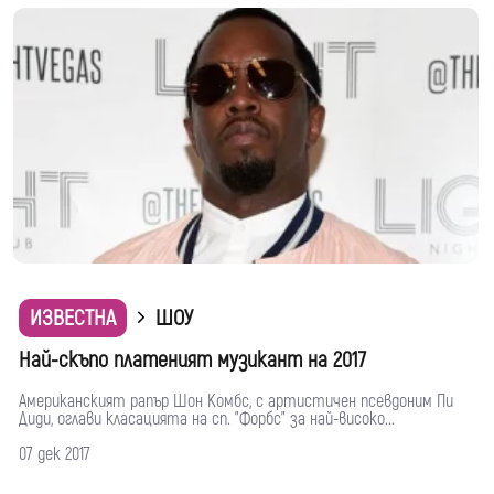
ИЗВЕСТНА
ШОУ
Най-скъпо платеният музикант на 2017
Американският рапър Шон Комбс, с артистичен псевдоним Пи
Диди, оглави класацията на сп. "Форбс" за най-високо...
07 дек 2017