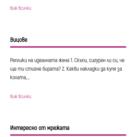
виж всички
Вицове
Реплики на идеалната жена 1. Скъпи, сигурен ли си, че
ще ти стигне бирата? 2. Какви накладки да купя за
колата,...
виж всички
Интересно от мрежата