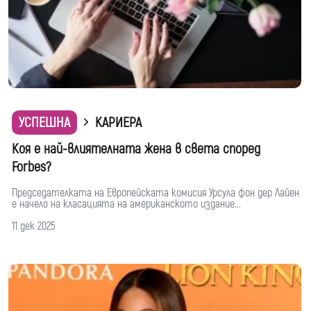
УСПЕШНА
КАРИЕРА
Коя е най-влиятелната жена в света според
Forbes?
Председателката на Европейската комисия Урсула фон дер Лайен
е начело на класацията на американското издание...
11 дек 2025