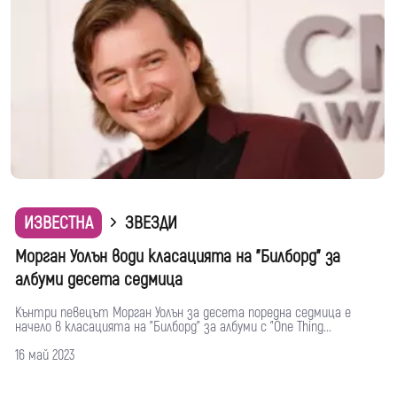
ИЗВЕСТНА
ЗВЕЗДИ
Морган Уолън води класацията на "Билборд" за
албуми десета седмица
Кънтри певецът Морган Уолън за десета поредна седмица е
начело в класацията на "Билборд" за албуми с "One Thing...
16 май 2023