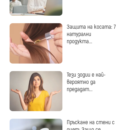
Защита на косата: 7
натурални
продукта...
Тези зодии е най-
вероятно да
предадат...
Пръскане на стени с
оцет: Защо се