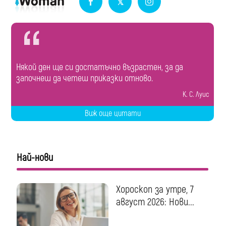
Някой ден ще си достатъчно възрастен, за да
започнеш да четеш приказки отново.
К. С. Луис
Виж още цитати
Най-нови
Хороскоп за утре, 7
август 2026: Нови...