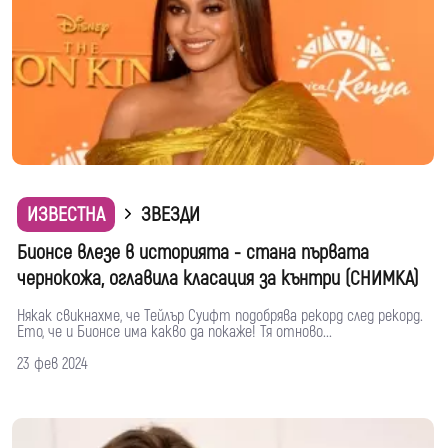
ИЗВЕСТНА
ЗВЕЗДИ
Бионсе влезе в историята - стана първата
чернокожа, оглавила класация за кънтри (СНИМКА)
Някак свикнахме, че Тейлър Суифт подобрява рекорд след рекорд.
Ето, че и Бионсе има какво да покаже! Тя отново...
23 фев 2024