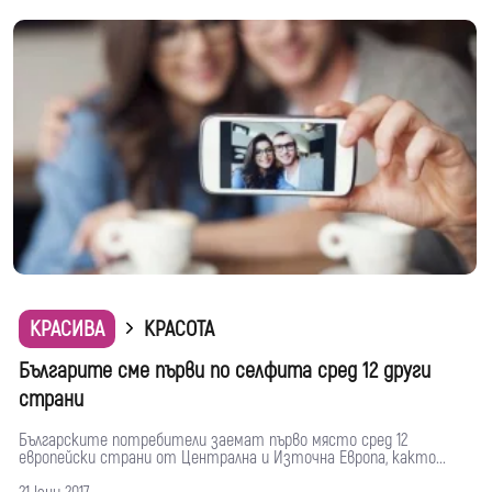
КРАСИВА
КРАСОТА
Българите сме първи по селфита сред 12 други
страни
Българските потребители заемат първо място сред 12
европейски страни от Централна и Източна Европа, както...