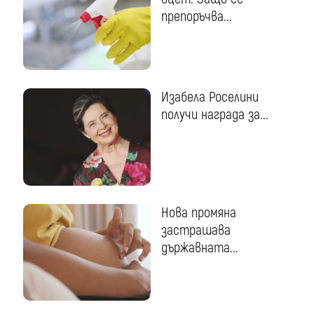
препоръчва...
Изабела Роселини
получи награда за...
Нова промяна
застрашава
държавната...