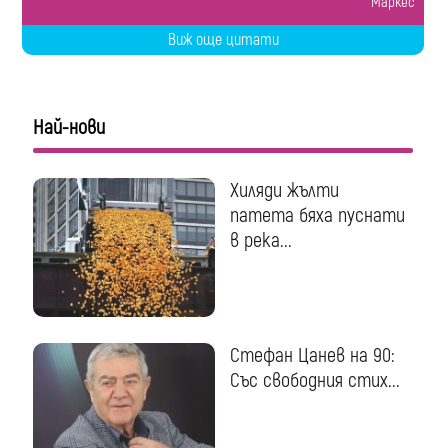
Маркес
Виж още цитати
Най-нови
Хиляди жълти
патета бяха пуснати
в река...
Стефан Цанев на 90:
Със свободния стих...