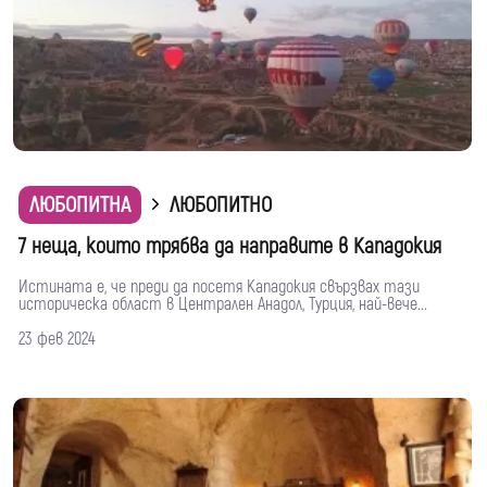
ЛЮБОПИТНА
ЛЮБОПИТНО
7 неща, които трябва да направите в Кападокия
Истината е, че преди да посетя Кападокия свързвах тази
историческа област в Централен Анадол, Турция, най-вече...
23 фев 2024