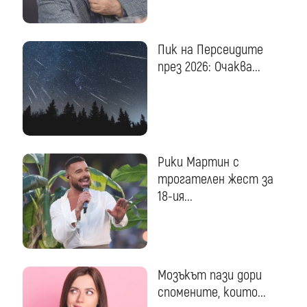
Пик на Персеидите
през 2026: Очаква...
Рики Мартин с
трогателен жест за
18-ия...
Мозъкът пази дори
спомените, които...