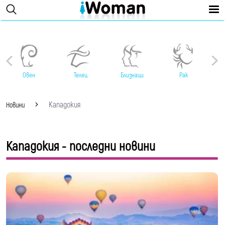
Овен
Телец
Близнаци
Рак
Кападокия
Новини
Кападокия - последни новини