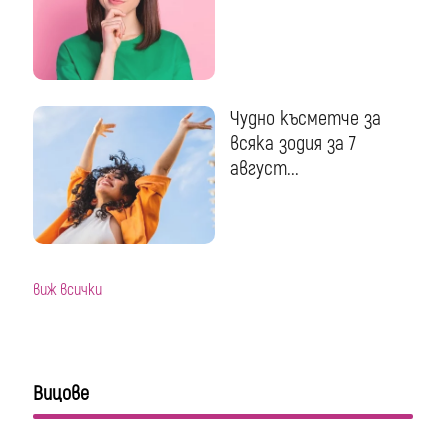
Чудно късметче за
всяка зодия за 7
август...
виж всички
Вицове