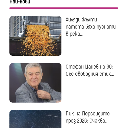
Най-нови
Хиляди жълти
патета бяха пуснати
в река...
Стефан Цанев на 90:
Със свободния стих...
Пик на Персеидите
през 2026: Очаква...