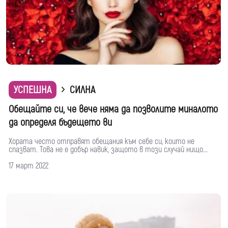
УСПЕШНА
СИЛНА
Обещайте си, че вече няма да позволите миналото
да определя бъдещето ви
Хората често отправят обещания към себе си, които не
спазват. Това не е добър навик, защото в този случай нищо...
17 март 2022