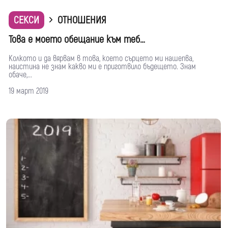
СЕКСИ
ОТНОШЕНИЯ
Това е моето обещание към теб…
Колкото и да вярвам в това, което сърцето ми нашепва,
наистина не знам какво ми е приготвило бъдещето. Знам
обаче,...
19 март 2019