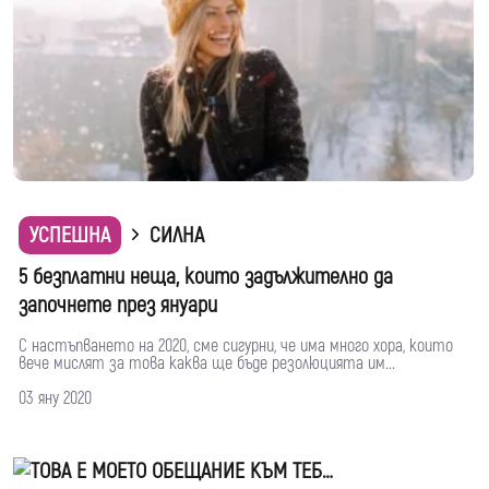
УСПЕШНА
СИЛНА
5 безплатни неща, които задължително да
започнете през януари
С настъпването на 2020, сме сигурни, че има много хора, които
вече мислят за това каква ще бъде резолюцията им...
03 яну 2020