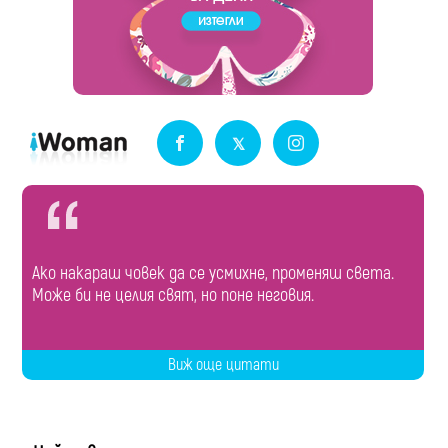
Ако накараш човек да се усмихне, променяш света.
Може би не целия свят, но поне неговия.
Виж още цитати