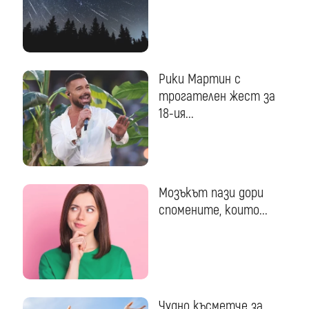
Рики Мартин с
трогателен жест за
18-ия...
Мозъкът пази дори
спомените, които...
Чудно късметче за