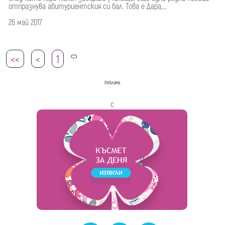
отпразнува абитуриентския си бал. Това е Дара,...
26 май 2017
<<
<
1
2
Реклама
с