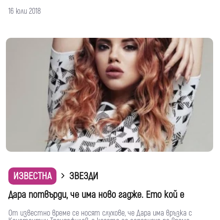
16 юли 2018
ИЗВЕСТНА
ЗВЕЗДИ
Дара потвърди, че има ново гадже. Ето кой е
От известно време се носят слухове, че Дара има връзка с