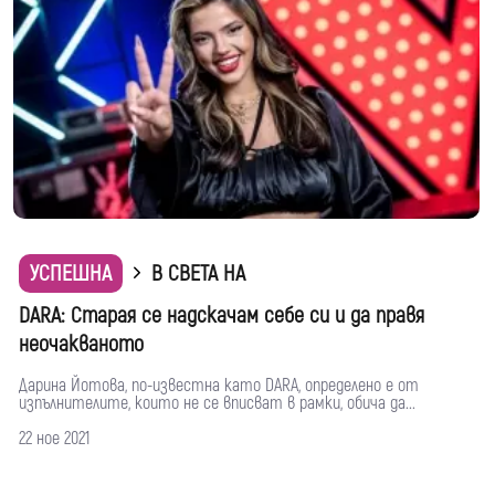
УСПЕШНА
В СВЕТА НА
DARA: Старая се надскачам себе си и да правя
неочакваното
Дарина Йотова, по-известна като DARA, определено е от
изпълнителите, които не се вписват в рамки, обича да...
22 ное 2021