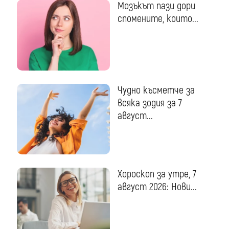
Мозъкът пази дори
спомените, които...
Чудно късметче за
всяка зодия за 7
август...
Хороскоп за утре, 7
август 2026: Нови...