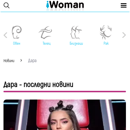
Овен
Телец
Близнаци
Рак
Дара
Новини
Дара - последни новини