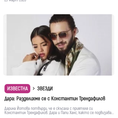
23 март 2020
ИЗВЕСТНА
ЗВЕЗДИ
Дара: Разделихме се с Константин Трендафилов
Дарина Йотова потвърди, че е скъсала с приятеля си
Константин Трендафилов. Дара и Папи Ханс, както се подвизава...