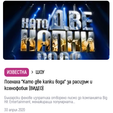
ИЗВЕСТНА
ШОУ
Погнаха "Като две капки вода" за расизъм и
ксенофобия (ВИДЕО)
Български фенове изпратиха отворено писмо до компанията Big
Hit Entertainment, менажираща популярната...
30 април 2020