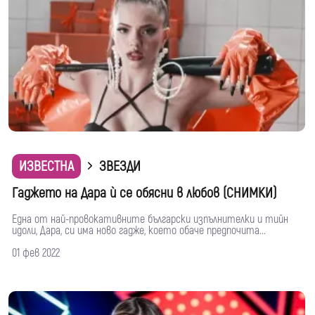
ИЗВЕСТНА
ЗВЕЗДИ
Гаджето на Дара ѝ се обясни в любов (СНИМКИ)
Една от най-провокативните български изпълнителки и тийн
идоли, Дара, си има ново гадже, което обаче предпочита...
01 фев 2022