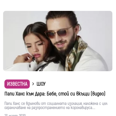
ИЗВЕСТНА
ШОУ
Папи Ханс към Дара: Бебе, стой си вкъщи (видео)
Папи Ханс се вдъхнови от социалната изолация, наложена с цел
ограничаване на разпространението на коронавируса....