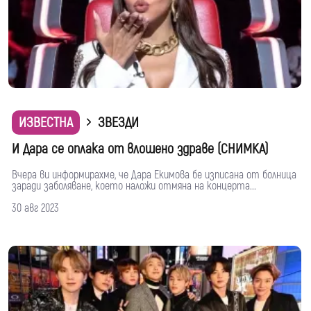
ИЗВЕСТНА
ЗВЕЗДИ
И Дара се оплака от влошено здраве (СНИМКА)
Вчера ви информирахме, че Дара Екимова бе изписана от болница
заради заболяване, което наложи отмяна на концерта...
30 авг 2023