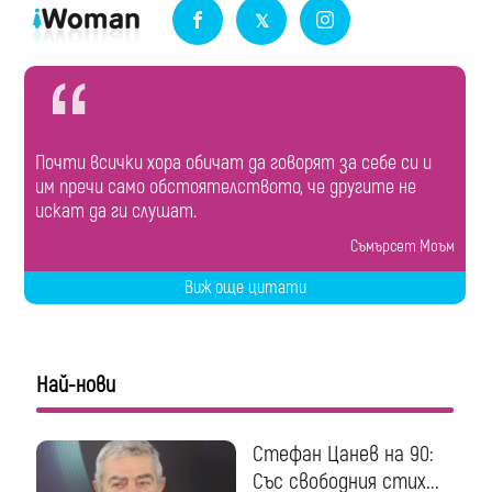
Почти всички хора обичат да говорят за себе си и
им пречи само обстоятелството, че другите не
искат да ги слушат.
Съмърсет Моъм
Виж още цитати
Най-нови
Стефан Цанев на 90:
Със свободния стих...