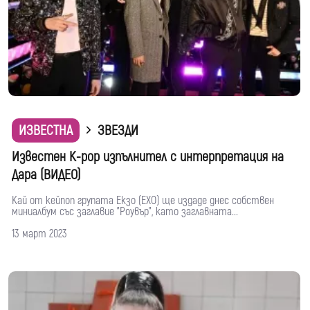
ИЗВЕСТНА
ЗВЕЗДИ
Известен K-pop изпълнител с интерпретация на
Дара (ВИДЕО)
Кай от кейпоп групата Екзо (EXO) ще издаде днес собствен
миниалбум със заглавие "Роувър", като заглавната...
13 март 2023