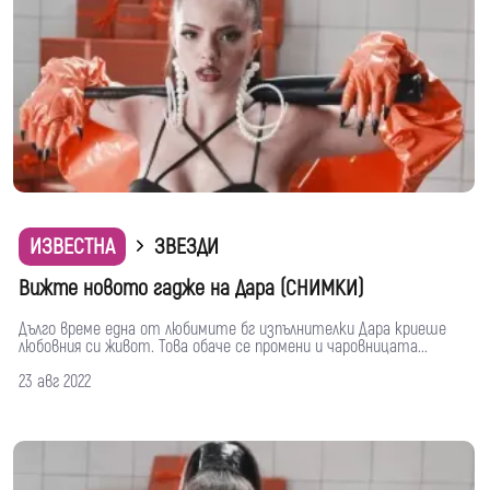
ИЗВЕСТНА
ЗВЕЗДИ
Вижте новото гадже на Дара (СНИМКИ)
Дълго време една от любимите бг изпълнителки Дара криеше
любовния си живот. Това обаче се промени и чаровницата...
23 авг 2022