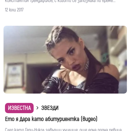
Константин Трендафилов, с когото се запознаха по време...
12 юли 2017
ИЗВЕСТНА
ЗВЕЗДИ
Ето я Дара като абитуриентка (видео)
След като Гери-Никол завърши училище, още една родна певица