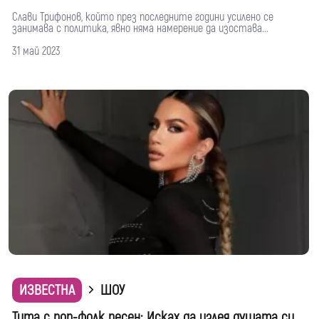
Слави Трифонов, който през последните години усилено се
занимава с политика, явно няма намерение да изостава...
31 май 2023
ИЗВЕСТНА
ШОУ
Тита с поп-фолк песен: Исках да излея душата си