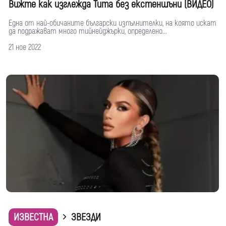
Вижте как изглежда Тита без екстеншъни (ВИДЕО)
Една от най-обичаните български изпълнителки, на която искат
да подражават много тийнейджърки, определено...
21 ное 2022
ИЗВЕСТНА
ЗВЕЗДИ