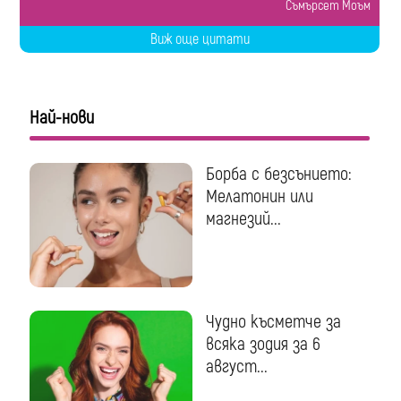
Съмърсет Моъм
Виж още цитати
Най-нови
Борба с безсънието:
Мелатонин или
магнезий...
Чудно късметче за
всяка зодия за 6
август...