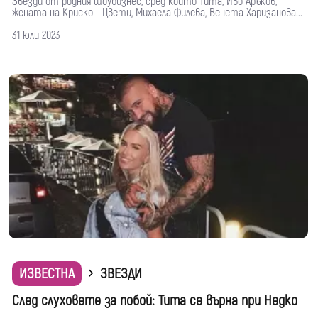
Звезди от родния шоубизнес, сред които Тита, Иво Аръков,
жената на Криско - Цвети, Михаела Филева, Венета Харизанова...
31 юли 2023
ИЗВЕСТНА
ЗВЕЗДИ
След слуховете за побой: Тита се върна при Недко