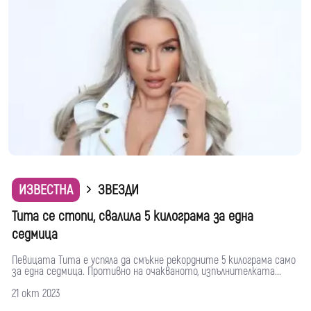
ИЗВЕСТНА
ЗВЕЗДИ
Тита се стопи, свалила 5 килограма за една
седмица
Певицата Тита е успяла да смъкне рекордните 5 килограма само
за една седмица. Противно на очакваното, изпълнителката...
21 окт 2023