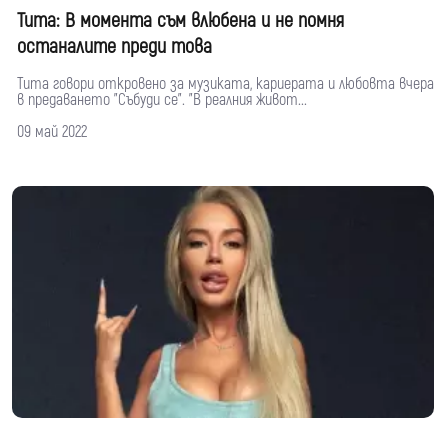
Тита: В момента съм влюбена и не помня
останалите преди това
Тита говори откровено за музиката, кариерата и любовта вчера
в предаването "Събуди се". "В реалния живот...
09 май 2022