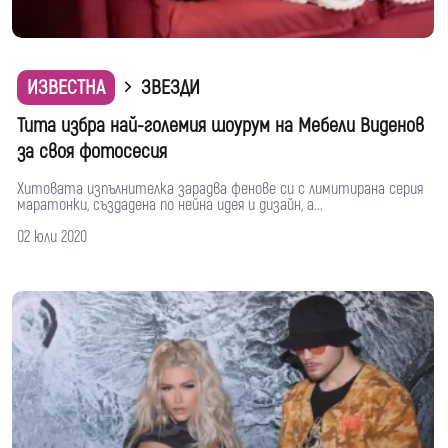
ИЗВЕСТНА
ЗВЕЗДИ
Тита избра най-големия шоурум на Мебели Виденов
за своя фотосесия
Хитовата изпълнителка зарадва фенове си с лимитирана серия
маратонки, създадена по нейна идея и дизайн, а...
02 юли 2020