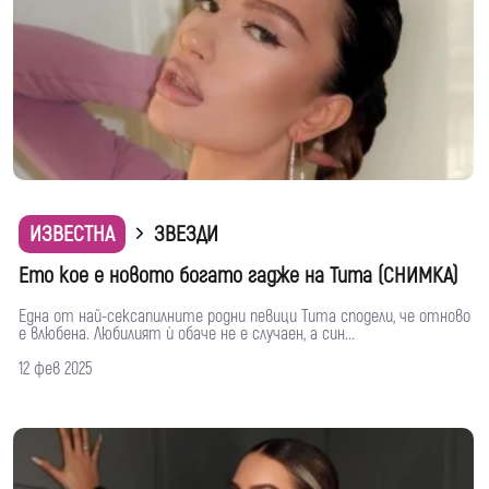
ИЗВЕСТНА
ЗВЕЗДИ
Ето кое е новото богато гадже на Тита (СНИМКА)
Една от най-сексапилните родни певици Тита сподели, че отново
е влюбена. Любилият ѝ обаче не е случаен, а син...
12 фев 2025