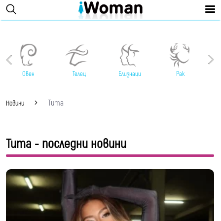
Овен
Телец
Близнаци
Рак
Тита
Новини
Тита - последни новини