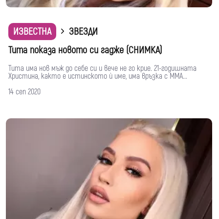
ИЗВЕСТНА
ЗВЕЗДИ
Тита показа новото си гадже (СНИМКА)
Тита има нов мъж до себе си и вече не го крие. 21-годишната
Христина, както е истинското ѝ име, има връзка с ММА...
14 сеп 2020