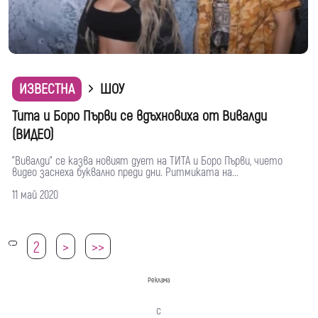
ИЗВЕСТНА
ШОУ
Тита и Боро Първи се вдъхновиха от Вивалди
(ВИДЕО)
"Вивалди" се казва новият дует на ТИТА и Боро Първи, чието
видео заснеха буквално преди дни. Ритмиката на...
11 май 2020
2
>
>>
1
Реклама
с