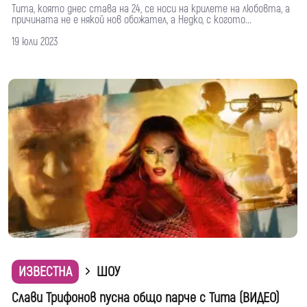
Тита, която днес става на 24, се носи на крилете на любовта, а
причината не е някой нов обожател, а Недко, с когото...
19 юли 2023
ИЗВЕСТНА
ШОУ
Слави Трифонов пусна общо парче с Тита (ВИДЕО)