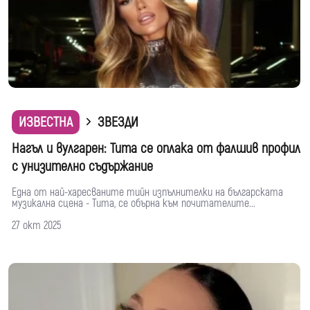
ИЗВЕСТНА
ЗВЕЗДИ
Нагъл и вулгарен: Тита се оплака от фалшив профил
с унизително съдържание
Една от най-харесваните тийн изпълнителки на българската
музикална сцена - Тита, се обърна към почитателите...
27 окт 2025