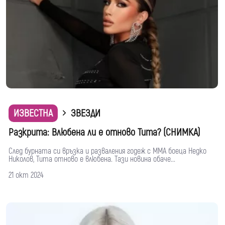
ИЗВЕСТНА
ЗВЕЗДИ
Разкрита: Влюбена ли е отново Тита? (СНИМКА)
След бурната си връзка и разваления годеж с ММА боеца Недко
Николов, Тита отново е влюбена. Тази новина обаче...
21 окт 2024