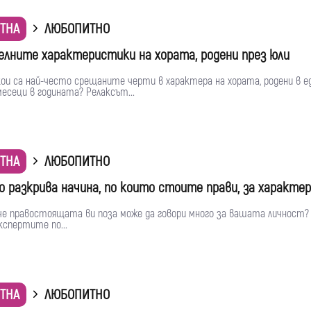
ТНА
ЛЮБОПИТНО
лните характеристики на хората, родени през юли
ои са най-често срещаните черти в характера на хората, родени в е
есеци в годината? Релаксът...
ТНА
ЛЮБОПИТНО
о разкрива начина, по които стоите прави, за характер
 че правостоящата ви поза може да говори много за вашата личност?
кспертите по...
ТНА
ЛЮБОПИТНО