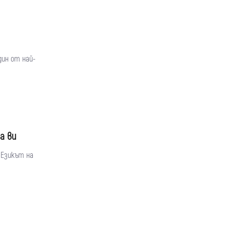
дин от най-
а ви
 Езикът на