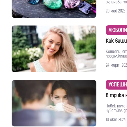
означава то
20 май 2025
ЛЮБОПИ
Как ваши
Концепцията
продължение 
24 март 202
УСПЕШН
6 трика 
Човек няма 
чувствал до 
10 окт 2024