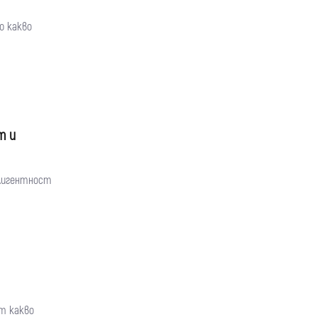
о какво
т и
елигентност
т какво