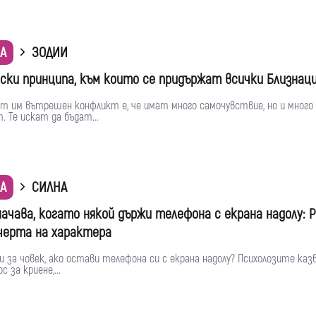
А
ЗОДИИ
ски принципа, към които се придържат всички Близнац
ят им вътрешен конфликт е, че имат много самочувствие, но и много
. Те искат да бъдат...
А
СИЛНА
начава, когато някой държи телефона с екрана надолу: 
черта на характера
и за човек, ако остави телефона си с екрана надолу? Психолозите казв
 за криене,...