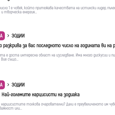
сло 1 е човек, който притежава качествата на истински лидер, пъле
и творческа енергия...
А
ЗОДИИ
о разкрива за вас последното число на годината ви на 
та е доста интересна област на изследване. Има много дискусии и пи
Вие също...
А
ЗОДИИ
: Най-големите нарцисисти на зодиака
и нарцисистите толкова очарователни? Дали е преувеличеното им чув
ажност или...