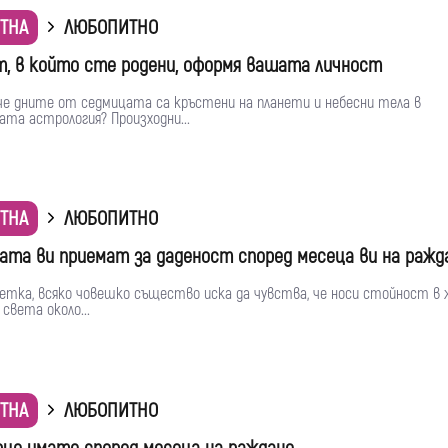
ТНА
ЛЮБОПИТНО
т, в който сте родени, оформя вашата личност
 че дните от седмицата са кръстени на планети и небесни тела в
та астрология? Произходни...
ТНА
ЛЮБОПИТНО
ата ви приемат за даденост според месеца ви на ражд
метка, всяко човешко същество иска да чувства, че носи стойност в
 света около...
ТНА
ЛЮБОПИТНО