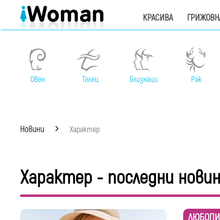
КРАСИВА
ГРИЖОВН
Овен
Телец
Близнаци
Рак
Новини
Характер
Характер - последни нови
ЛЮБОПИ