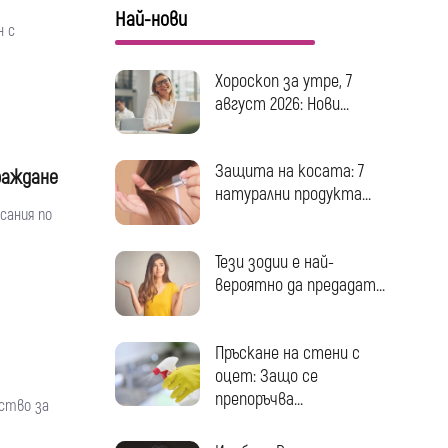
Най-нови
н с
Хороскоп за утре, 7
август 2026: Нови...
Защита на косата: 7
раждане
натурални продукта...
сания по
Тези зодии е най-
вероятно да предадат...
Пръскане на стени с
оцет: Защо се
препоръчва...
ство за