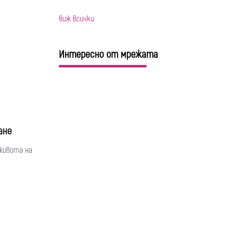
виж всички
Интересно от мрежата
ане
 живота на