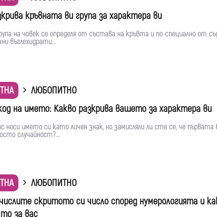
зкрива кръвната ви група за характера ви
рупа на човек се определя от състава на кръвта и по-специално от с
ни въглехидрати...
ТНА
ЛЮБОПИТНО
код на името: Какво разкрива вашето за характера ви
с носи името си като личен знак, но замисляли ли сте се, че първата
росто случайност?...
ТНА
ЛЮБОПИТНО
зчислите скритото си число според нумерологията и ка
 то за вас