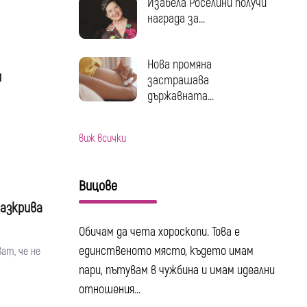
Изабела Роселини получи
награда за...
Нова промяна
и
застрашава
държавната...
виж всички
Вицове
Разкрива
Обичам да чета хороскопи. Това е
единственото място, където имам
ат, че не
пари, пътувам в чужбина и имам идеални
отношения...