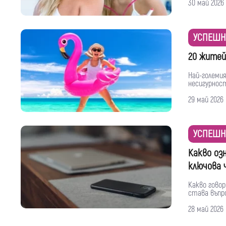
30 май 2026
УСПЕШН
20 житей
Най-големи
несигурност
29 май 2026
УСПЕШН
Какво оз
ключова 
Какво говор
става въпрос
28 май 2026