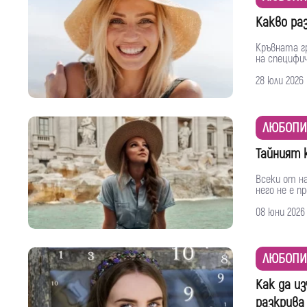
Какво ра
Кръвната г
на специфич
28 юли 2026
ЛЮБОПИ
Тайният 
Всеки от на
него не е п
08 юни 2026
ЛЮБОПИ
Как да и
разкрива