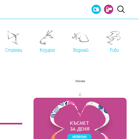
Стрелец
Козирог
Водолей
Риби
Реклама
с