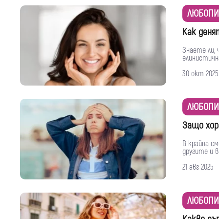
ЛЮБОПИ
Как деня
Знаете ли,
елинистична
30 окт 2025
ЛЮБОПИ
Защо хор
В крайна с
другите и в
21 авг 2025
ЛЮБОПИ