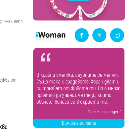
ъдържанието
В крайна сметка, сезоните се менят.
 буква от
Също така и градовете. Хора идват и
си тръгват от живота ти. Но е много
приятно да знаеш, че тези, които
обичаш, винаги са в сърцето ти.
"Сексът и градът"
Виж още цитати
кво