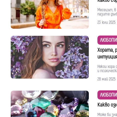
Какво съ
Месецът, в
пазите дълб
23 юли 2025
ЛЮБОПИ
Хората, 
интуици
Някои хора
и психическа
28 май 2025
ЛЮБОПИ
Какво оз
Може би зн