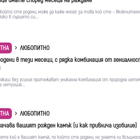
рце имате според месеца на раждане
 който сте родени, може да каже много за това кой сте – включителн
око в сърцето си....
ТНА
ЛЮБОПИТНО
родени в тези месеци, с рядка комбинация от гениалнос
я
 сякаш без усилие притежават уникална комбинация от природна инт
 интуиция....
ТНА
ЛЮБОПИТНО
начава вашият рожден камък (и как привлича изобилие)
аете кой е вашият камък, по който сте родени, но знаете ли всъщнос