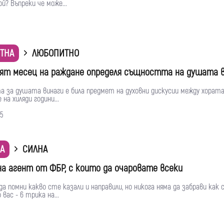
й? Въпреки че може...
ТНА
ЛЮБОПИТНО
ят месец на раждане определя същността на душата 
 за душата винаги е била предмет на духовни дискусии между хората
на хиляди години...
5
А
СИЛНА
на агент от ФБР, с които да очаровате всеки
да помни какво сте казали и направили, но никога няма да забрави как с
вас - 6 трика на...