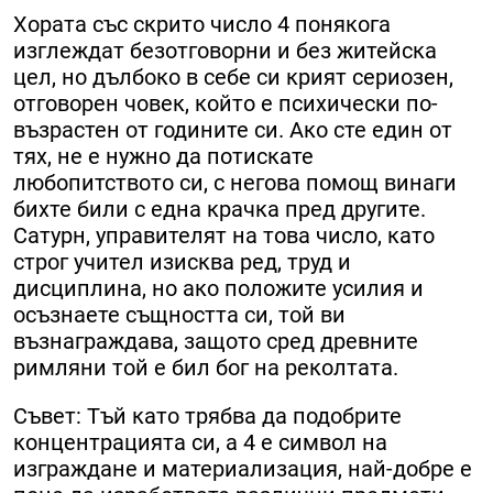
Хората със скрито число 4 понякога
изглеждат безотговорни и без житейска
цел, но дълбоко в себе си крият сериозен,
отговорен човек, който е психически по-
възрастен от годините си. Ако сте един от
тях, не е нужно да потискате
любопитството си, с негова помощ винаги
бихте били с една крачка пред другите.
Сатурн, управителят на това число, като
строг учител изисква ред, труд и
дисциплина, но ако положите усилия и
осъзнаете същността си, той ви
възнаграждава, защото сред древните
римляни той е бил бог на реколтата.
Съвет: Тъй като трябва да подобрите
концентрацията си, а 4 е символ на
изграждане и материализация, най-добре е