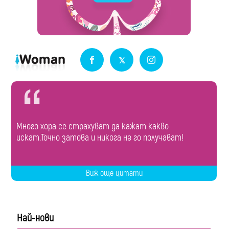
Много хора се страхуват да кажат какво
искат.Точно затова и никога не го получават!
Виж още цитати
Най-нови