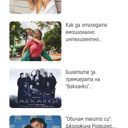
Как да отгледате
емоционално
интелигентно...
Билетите за
премиерата на
"Вакханки"...
"Обичам тялото си":
Джорджина Родригес...