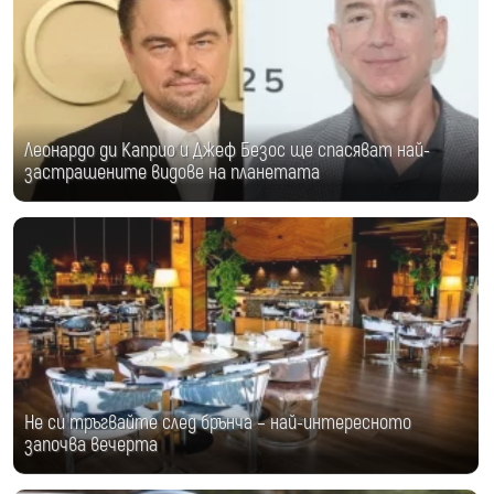
Леонардо ди Каприо и Джеф Безос ще спасяват най-
застрашените видове на планетата
Не си тръгвайте след брънча – най-интересното
започва вечерта