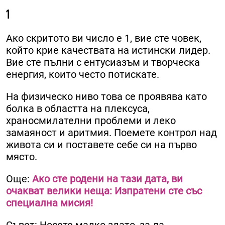
1
Ако скритото ви число е 1, вие сте човек,
който крие качествата на истински лидер.
Вие сте пълни с ентусиазъм и творческа
енергия, които често потискате.
На физическо ниво това се проявява като
болка в областта на плексуса,
храносмилателни проблеми и леко
замаяност и аритмия. Поемете контрол над
живота си и поставете себе си на първо
място.
Още:
Ако сте родени на тази дата, ви
очакват велики неща: Изпратени сте със
специална мисия!
Съвет: Носете малко злато, за да