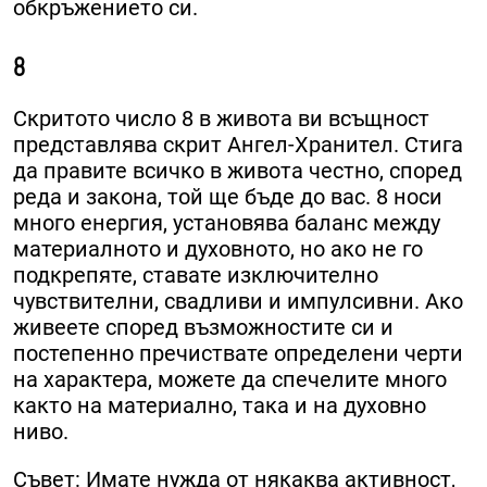
обкръжението си.
8
Скритото число 8 в живота ви всъщност
представлява скрит Ангел-Хранител. Стига
да правите всичко в живота честно, според
реда и закона, той ще бъде до вас. 8 носи
много енергия, установява баланс между
материалното и духовното, но ако не го
подкрепяте, ставате изключително
чувствителни, свадливи и импулсивни. Ако
живеете според възможностите си и
постепенно пречиствате определени черти
на характера, можете да спечелите много
както на материално, така и на духовно
ниво.
Съвет: Имате нужда от някаква активност,