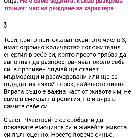
Още:
Не е само зодията: Какво разкрива
точният час на раждане за характера
3
Тези, които притежават скритото число 3,
имат огромно количество положителна
енергия в себе си, която просто трябва да
започнат да разпространяват около себе
си, в противен случай ще станат
мърморещи и разочаровани или ще се
отдадат на някой порок, най-често пиене.
Вярата също е важна част от живота им, не
само в смисъл на религия, но и вяра в
самите себе си.
Съвет: Чувствайте се свободни да
показвате емоциите си и живейте живота
си пълноценно. Носете повече синьо.