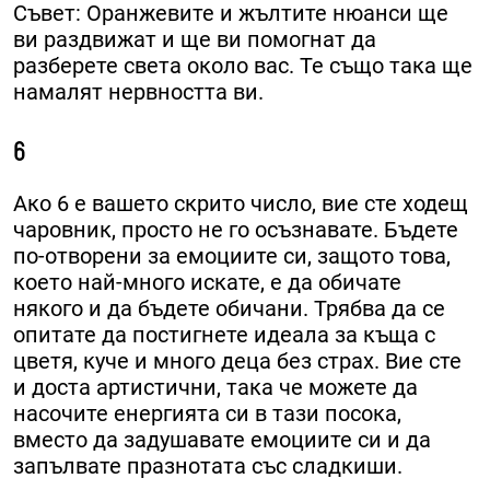
Съвет: Оранжевите и жълтите нюанси ще
ви раздвижат и ще ви помогнат да
разберете света около вас. Те също така ще
намалят нервността ви.
6
Ако 6 е вашето скрито число, вие сте ходещ
чаровник, просто не го осъзнавате. Бъдете
по-отворени за емоциите си, защото това,
което най-много искате, е да обичате
някого и да бъдете обичани. Трябва да се
опитате да постигнете идеала за къща с
цветя, куче и много деца без страх. Вие сте
и доста артистични, така че можете да
насочите енергията си в тази посока,
вместо да задушавате емоциите си и да
запълвате празнотата със сладкиши.