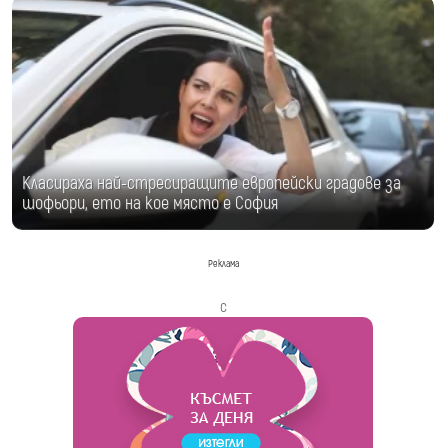
Класираха най-стресиращите европейски градове за
шофьори, ето на кое място е София
Реклама
с