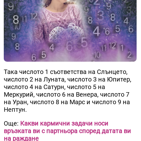
Така числото 1 съответства на Слънцето,
числото 2 на Луната, числото 3 на Юпитер,
числото 4 на Сатурн, числото 5 на
Меркурий, числото 6 на Венера, числото 7
на Уран, числото 8 на Марс и числото 9 на
Нептун.
Още:
Какви кармични задачи носи
връзката ви с партньора според датата ви
на раждане