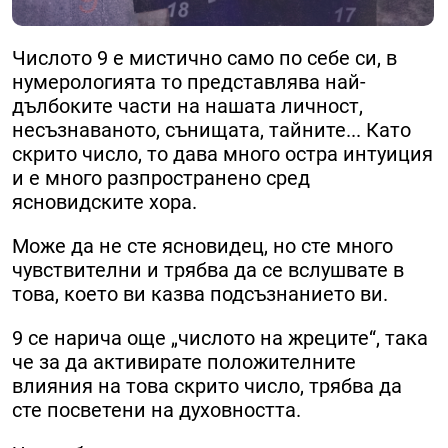
Числото 9 е мистично само по себе си, в
нумерологията то представлява най-
дълбоките части на нашата личност,
несъзнаваното, сънищата, тайните... Като
скрито число, то дава много остра интуиция
и е много разпространено сред
ясновидските хора.
Може да не сте ясновидец, но сте много
чувствителни и трябва да се вслушвате в
това, което ви казва подсъзнанието ви.
9 се нарича още „числото на жреците“, така
че за да активирате положителните
влияния на това скрито число, трябва да
сте посветени на духовността.