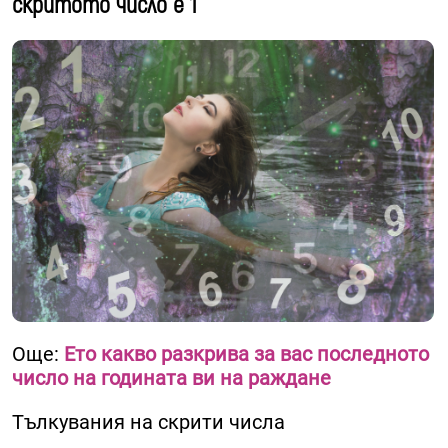
скритото число е 1
Още:
Ето какво разкрива за вас последното
число на годината ви на раждане
Тълкувания на скрити числа