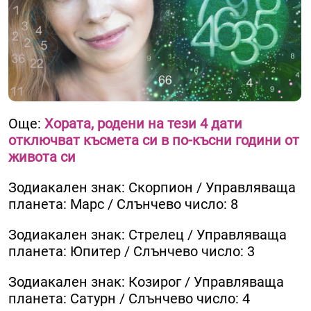
Още:
Хората, родени на тези 4 дати
отключват късмета си в по-късни години от
живота си
Зодиакален знак: Скорпион / Управляваща
планета: Марс / Слънчево число: 8
Зодиакален знак: Стрелец / Управляваща
планета: Юпитер / Слънчево число: 3
Зодиакален знак: Козирог / Управляваща
планета: Сатурн / Слънчево число: 4