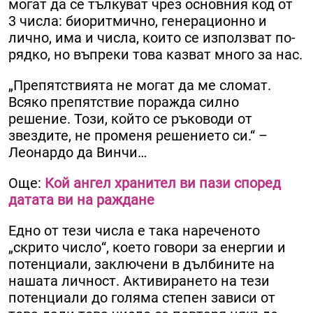
могат да се тълкуват чрез основния код от
3 числа: биоритмично, генерационно и
лично, има и числа, които се използват по-
рядко, но въпреки това казват много за нас.
„Препятствията не могат да ме сломат.
Всяко препятствие поражда силно
решение. Този, който се ръководи от
звездите, не променя решението си.“ –
Леонардо да Винчи…
Още:
Кой ангел хранител ви пази според
датата ви на раждане
Едно от тези числа е така нареченото
„скрито число“, което говори за енергии и
потенциали, заключени в дълбините на
нашата личност. Активирането на тези
потенциали до голяма степен зависи от