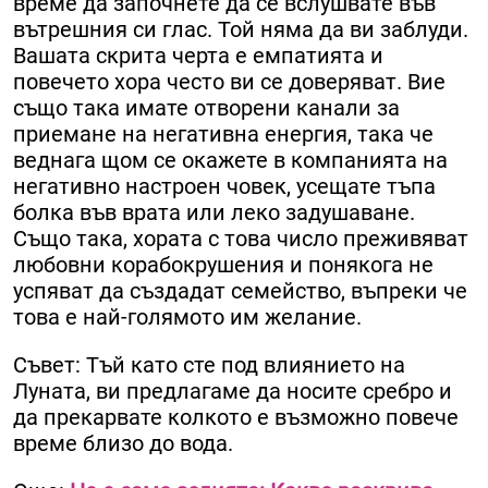
време да започнете да се вслушвате във
вътрешния си глас. Той няма да ви заблуди.
Вашата скрита черта е емпатията и
повечето хора често ви се доверяват. Вие
също така имате отворени канали за
приемане на негативна енергия, така че
веднага щом се окажете в компанията на
негативно настроен човек, усещате тъпа
болка във врата или леко задушаване.
Също така, хората с това число преживяват
любовни корабокрушения и понякога не
успяват да създадат семейство, въпреки че
това е най-голямото им желание.
Съвет: Тъй като сте под влиянието на
Луната, ви предлагаме да носите сребро и
да прекарвате колкото е възможно повече
време близо до вода.