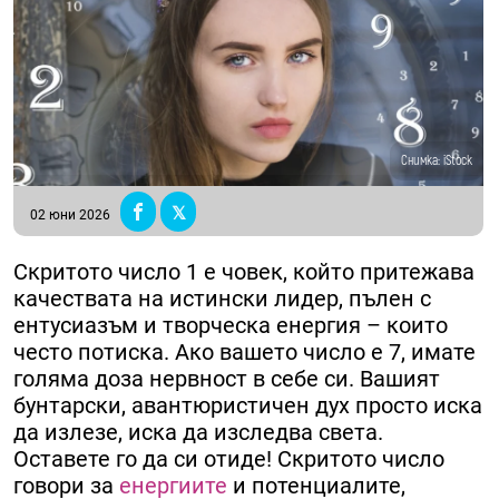
Снимка: iStock
02 юни 2026
Скритото число 1 е човек, който притежава
качествата на истински лидер, пълен с
ентусиазъм и творческа енергия – които
често потиска. Ако вашето число е 7, имате
голяма доза нервност в себе си. Вашият
бунтарски, авантюристичен дух просто иска
да излезе, иска да изследва света.
Оставете го да си отиде! Скритото число
говори за
енергиите
и потенциалите,