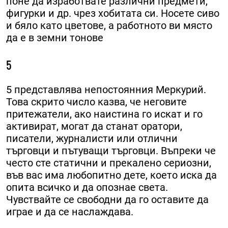
поне да изработвате различни предмети,
фигурки и др. чрез хобитата си. Носете сиво
и бяло като цветове, а работното ви място
да е в земни тонове
5
5 представлява непостоянния Меркурий.
Това скрито число казва, че неговите
притежатели, ако наистина го искат и го
активират, могат да станат оратори,
писатели, журналисти или отлични
търговци и пътуващи търговци. Въпреки че
често сте статични и прекалено сериозни,
във вас има любопитно дете, което иска да
опита всичко и да опознае света.
Чувствайте се свободни да го оставите да
играе и да се наслаждава.