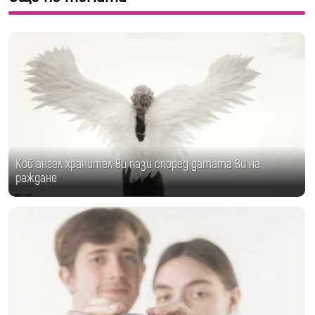
Кой ангел хранител ви пази според датата ви на
раждане