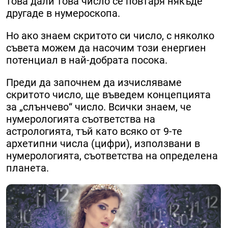
това дали това число се повтаря някъде
другаде в нумероскопа.
Но ако знаем скритото си число, с няколко
съвета можем да насочим този енергиен
потенциал в най-добрата посока.
Преди да започнем да изчисляваме
скритото число, ще въведем концепцията
за „слънчево“ число. Всички знаем, че
нумерологията съответства на
астрологията, тъй като всяко от 9-те
архетипни числа (цифри), използвани в
нумерологията, съответства на определена
планета.