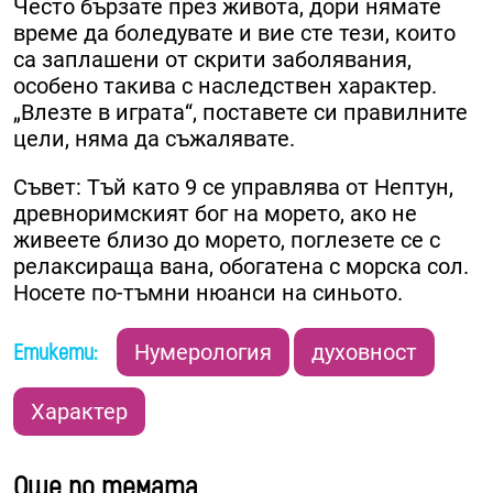
Често бързате през живота, дори нямате
време да боледувате и вие сте тези, които
са заплашени от скрити заболявания,
особено такива с наследствен характер.
„Влезте в играта“, поставете си правилните
цели, няма да съжалявате.
Съвет: Тъй като 9 се управлява от Нептун,
древноримският бог на морето, ако не
живеете близо до морето, поглезете се с
релаксираща вана, обогатена с морска сол.
Носете по-тъмни нюанси на синьото.
Етикети:
Нумерология
духовност
Характер
Още по темата