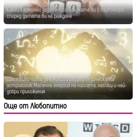
Какви кармични задачи носи връзката ви с партньора
според датата ви на раждане
Щастливи числа за юни 2026 според ведическата
астрология: Месечна енергия на числата, насоки и най-
добри приложения
Още от Любопитно