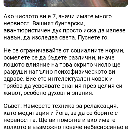
Ако числото ви е 7, значи имате много
нервност. Вашият бунтарски,
авантюристичен дух просто иска да излезе
навън, да изследва света. Пуснете го.
Не се ограничавайте от социалните норми,
осмелете се да бъдете различни, иначе
лошото влияние на това скрито число ще
разруши напълно психофизическото ви
здраве. Вие сте интелектуален човек и
трябва да усвоявате знания през целия си
живот, особено духовни знания.
Съвет: Намерете техника за релаксация,
като медитация и йога, за да се борите с
нервността. Ще ви помогне и ако имате
колкото е възможно повече небесносиньо в