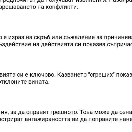
азрешаването на конфликти.
о е израз на скръб или съжаление за причиняв
здействие на действията си показва съпричас
ията си е ключово. Казването "сгреших" показв
отклоните вината.
ия, за да оправят грешното. Това може да озн
нстрират ангажираността ви да поправите нан