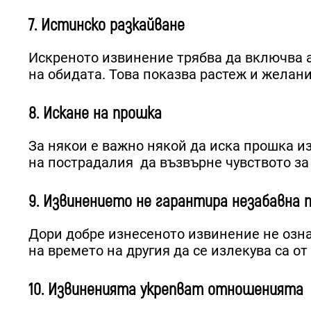
7. Истинско разкайване
Искреното извинение трябва да включва 
на обидата. Това показва растеж и желан
8. Искане на прошка
За някои е важно някой да иска прошка и
на пострадалия да възвърне чувството за
9. Извинението не гарантира незабавна 
Дори добре изнесеното извинение не озн
на времето на другия да се излекува са о
10. Извиненията укрепват отношенията