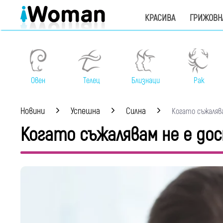
КРАСИВА
ГРИЖОВН
Овен
Телец
Близнаци
Рак
Новини
Успешна
Силна
Когато съжалява
Когато съжалявам не е до