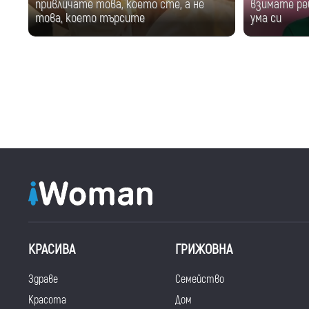
привличате това, което сте, а не
взимате ре
това, което търсите
ума си
КРАСИВА
ГРИЖОВНА
Здраве
Семейство
Красота
Дом