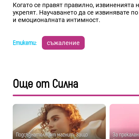
Когато се правят правилно, извиненията н
укрепят. Научаването да се извинявате по
и емоционалната интимност.
Етикети:
съжаление
Още от Силна
Подсъзнателният магнит: Защо
За прекален