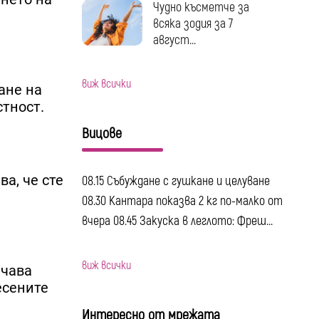
Чудно късметче за
всяка зодия за 7
август...
виж всички
ане на
тност.
Вицове
а, че сте
08.15 Събуждане с гушкане и целуване
08.30 Кантара показва 2 кг по-малко от
вчера 08.45 Закуска в леглото: Фреш...
виж всички
ачава
есените
Интересно от мрежата