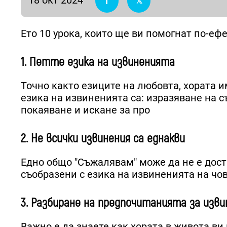
Ето 10 урока, които ще ви помогнат по-еф
1. Петте езика на извиненията
Точно както езиците на любовта, хората 
езика на извиненията са: изразяване на с
покаяване и искане за про
2. Не всички извинения са еднакви
Едно общо "Съжалявам" може да не е дост
съобразени с езика на извиненията на чов
3. Разбиране на предпочитанията за изв
Важно е да знаете как хората в живота в