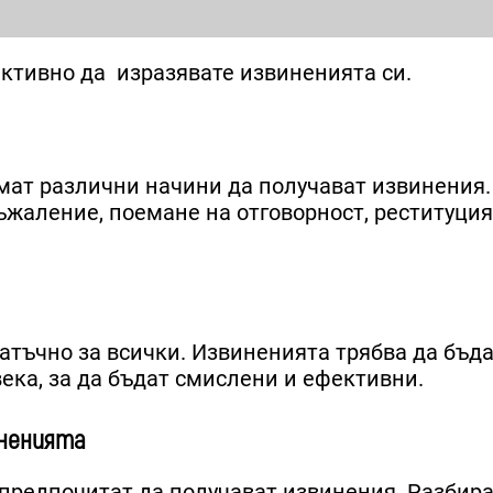
ективно да изразявате извиненията си.
имат различни начини да получават извинения.
ъжаление, поемане на отговорност, реституция
атъчно за всички. Извиненията трябва да бъд
ека, за да бъдат смислени и ефективни.
иненията
и предпочитат да получават извинения. Разбир