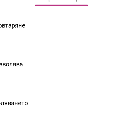
овтаряне
озволява
оляването