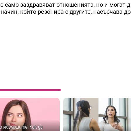
е само заздравяват отношенията, но и могат д
 начин, който резонира с другите, насърчава д
о мислещите: Как да