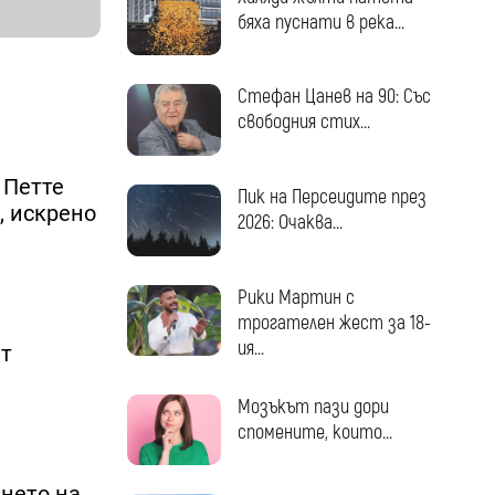
бяха пуснати в река...
Стефан Цанев на 90: Със
свободния стих...
 Петте
Пик на Персеидите през
, искрено
2026: Очаква...
Рики Мартин с
трогателен жест за 18-
ия...
ат
Мозъкът пази дори
спомените, които...
ането на