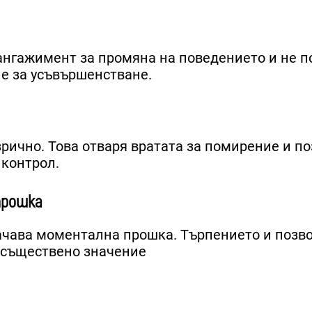
ангажимент за промяна на поведението и не п
ие за усъвършенстване.
зрично. Това отваря вратата за помирение и п
 контрол.
прошка
ачава моментална прошка. Търпението и позв
т съществено значение