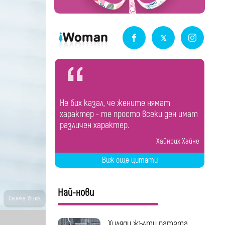
Не бих казал, че жените нямат
характер - те просто всеки ден имат
различен характер.
Хайнрих Хайне
Виж още цитати
Най-нови
Снимка: iStock
Хиляди жълти патета