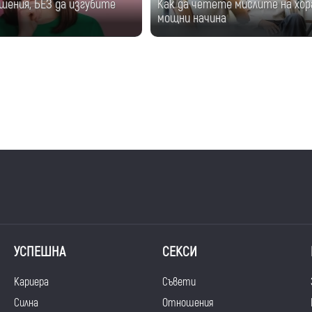
шения, БЕЗ да изгубите
Как да четете мислите на хор
мощни начина
УСПЕШНА
СЕКСИ
Кариера
Съвети
Силна
Отношения