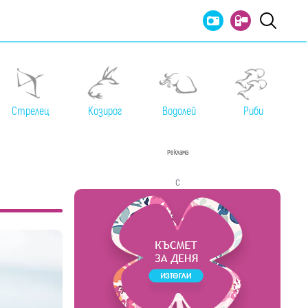
Стрелец
Козирог
Водолей
Риби
Реклама
с