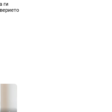
а ги
оверието