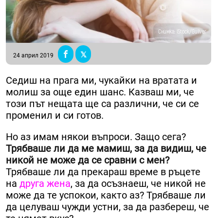
Снимка: iStock/Guliver
24 април 2019
Седиш на прага ми, чукайки на вратата и
молиш за още един шанс. Казваш ми, че
този път нещата ще са различни, че си се
променил и си готов.
Но аз имам някои въпроси. Защо сега?
Трябваше ли да ме мамиш, за да видиш, че
никой не може да се сравни с мен?
Трябваше ли да прекараш време в ръцете
на
друга жена
, за да осъзнаеш, че никой не
може да те успокои, както аз? Трябваше ли
да целуваш чужди устни, за да разбереш, че