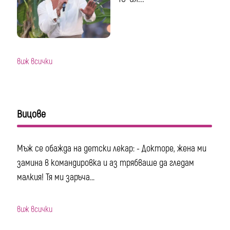
виж всички
Вицове
Мъж се обажда на детски лекар: - Докторе, жена ми
замина в командировка и аз трябваше да гледам
малкия! Тя ми заръча...
виж всички