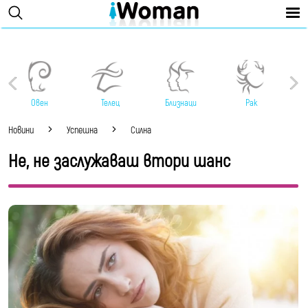
Овен
Телец
Близнаци
Рак
Новини
Успешна
Силна
Не, не заслужаваш втори шанс