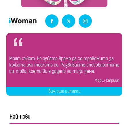
Моят съвет: Не губете време да се тревожите за
кожата или теглото си. Развивайте способностите
си, това, което ви е дадено на тази земя.
Мерил Стрийп
Виж още цитати
Най-нови