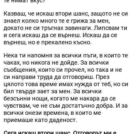
те нямат вкус?
Казваш, че искаш втори шанс, защото не си
знаел колко много те е грижа за мен,
докато не си тръгнах завинаги. Липсвам ти
и сега искаш да се върнеш. Искаш да се
върнеш, но е прекалено късно.
Нека ти напомня за всички пъти, в които те
чаках, но никога не дойде. За всички
съобщения, които си прочел, но така и не
си направи труда да отговориш. През
цялото това време имах нужда от теб, но си
бил твърде зает за мен. За всички
безсънни нощи, когато ме накара да се
чувствам, че не съм достатъчно добра. И за
всички онези времена, в които ме
приемаше като даденост.
Сега искаш втори шанс. Отговорът ми е