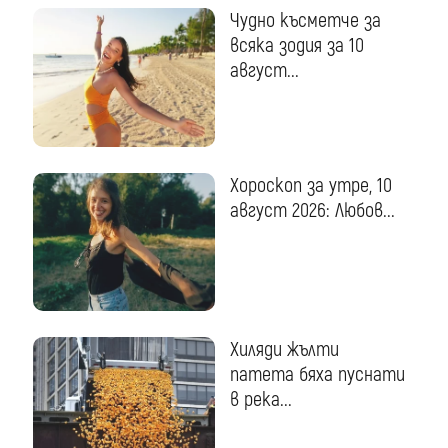
Чудно късметче за
всяка зодия за 10
август...
Хороскоп за утре, 10
август 2026: Любов...
Хиляди жълти
патета бяха пуснати
в река...