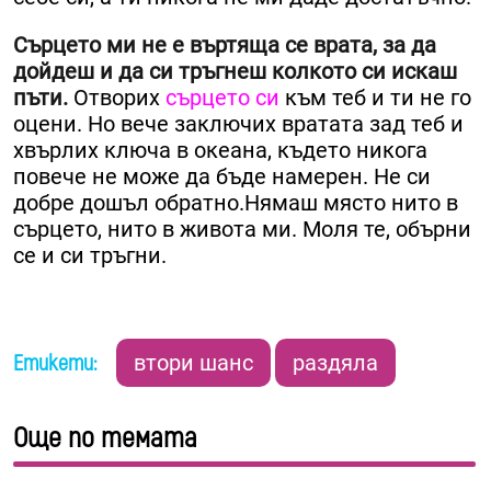
Сърцето ми не е въртяща се врата, за да
дойдеш и да си тръгнеш колкото си искаш
пъти.
Отворих
сърцето си
към теб и ти не го
оцени. Но вече заключих вратата зад теб и
хвърлих ключа в океана, където никога
повече не може да бъде намерен. Не си
добре дошъл обратно.Нямаш място нито в
сърцето, нито в живота ми. Моля те, обърни
се и си тръгни.
Етикети:
втори шанс
раздяла
Още по темата