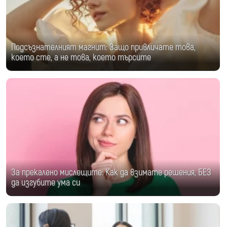
Подсъзнателният магнит: Защо привличате това,
което сте, а не това, което търсите
За прекалено мислещите: Как да взимате решения, БЕЗ
да изгубите ума си