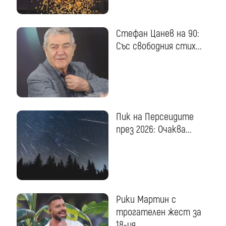
Стефан Цанев на 90:
Със свободния стих...
Пик на Персеидите
през 2026: Очаква...
Рики Мартин с
трогателен жест за
18-ия...