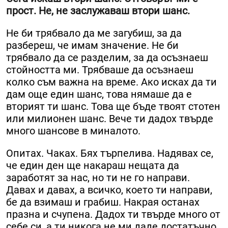
прост. Не, не заслужаваш втори шанс.
Не би трябвало да ме загубиш, за да
разбереш, че имам значение. Не би
трябвало да се разделим, за да осъзнаеш
стойността ми. Трябваше да осъзнаеш
колко съм важна на време. Ако исках да ти
дам още един шанс, това нямаше да е
вторият ти шанс. Това ще бъде твоят стотен
или милионен шанс. Вече ти дадох твърде
много шансове в миналото.
Опитах. Чаках. Бях търпелива. Надявах се,
че един ден ще накараш нещата да
заработят за нас, но ти не го направи.
Давах и давах, а всичко, което ти направи,
бе да взимаш и грабиш. Накрая останах
празна и счупена. Дадох ти твърде много от
себе си, а ти никога не ми даде достатъчно.