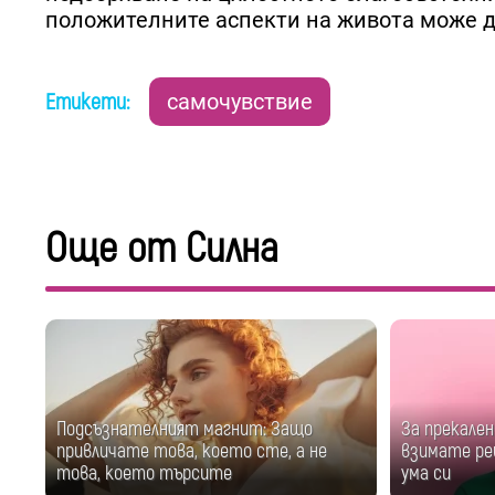
положителните аспекти на живота може д
Етикети:
самочувствие
Още от Силна
Подсъзнателният магнит: Защо
За прекален
привличате това, което сте, а не
взимате ре
това, което търсите
ума си