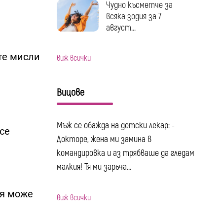
Чудно късметче за
всяка зодия за 7
август...
те мисли
виж всички
Вицове
.
Мъж се обажда на детски лекар: -
се
Докторе, жена ми замина в
командировка и аз трябваше да гледам
малкия! Тя ми заръча...
ия може
виж всички