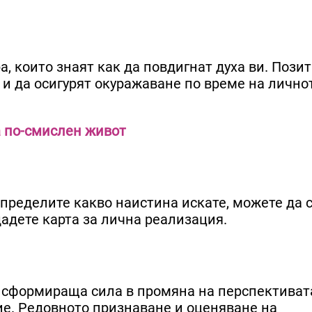
а, които знаят как да повдигнат духа ви. Пози
 и да осигурят окуражаване по време на лично
а по-смислен живот
определите какво наистина искате, можете да с
дадете карта за лична реализация.
нсформираща сила в промяна на перспективат
ие. Редовното признаване и оценяване на