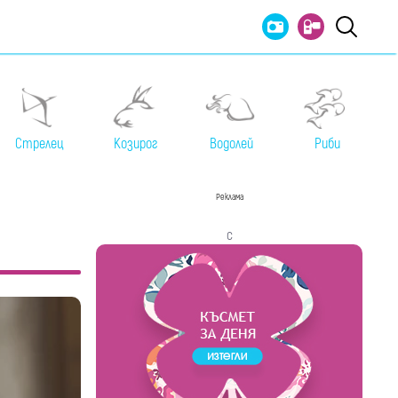
Стрелец
Козирог
Водолей
Риби
Реклама
с