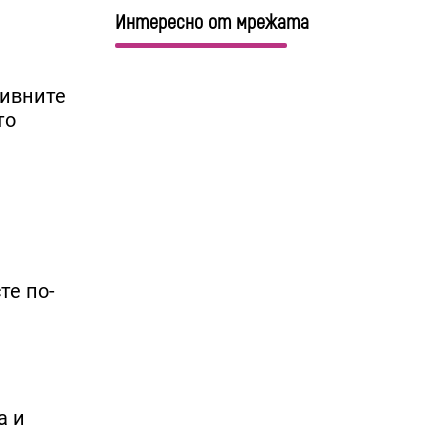
Интересно от мрежата
тивните
то
те по-
а и