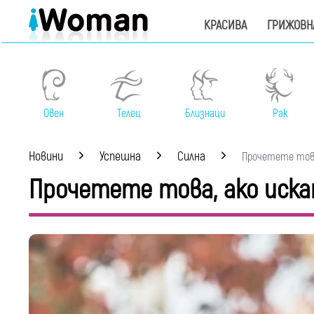
КРАСИВА
ГРИЖОВН
Овен
Телец
Близнаци
Рак
Новини
Успешна
Силна
Прочетете това,
Прочетете това, ако иск