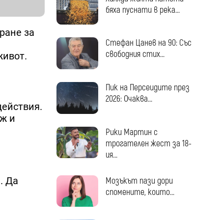
бяха пуснати в река...
ране за
Стефан Цанев на 90: Със
свободния стих...
живот.
Пик на Персеидите през
2026: Очаква...
действия.
еж и
Рики Мартин с
трогателен жест за 18-
ия...
. Да
Мозъкът пази дори
спомените, които...