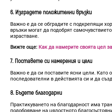
6. Изградете положителни връзки
Важно е да се обградите с подкрепящи хор
връзки могат да подобрят самочувствието
израстване.
Вижте още:
Как да намерите своята цел з
7. Поставете си намерения и цели
Важно е да си поставите ясни цели. Като 
последователни в действията си и да съз
8. Бъдете благодарни
Практикуването на благодарност има тра
подобряване на цялостното благосъстоян