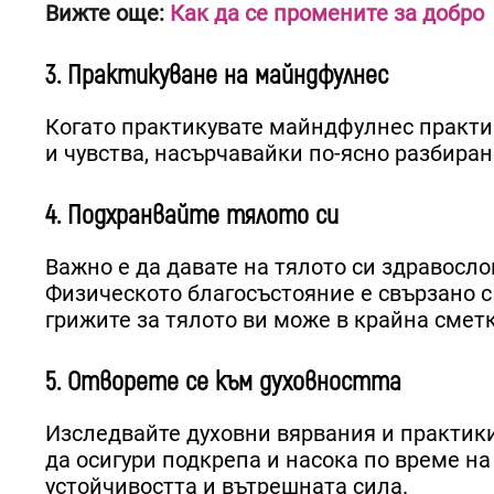
Вижте още:
Как да се промените за добро
3. Практикуване на майндфулнес
Когато практикувате майндфулнес практик
и чувства, насърчавайки по-ясно разбира
4. Подхранвайте тялото си
Важно е да давате на тялото си здравосло
Физическото благосъстояние е свързано с
грижите за тялото ви може в крайна сметк
5. Отворете се към духовността
Изследвайте духовни вярвания и практик
да осигури подкрепа и насока по време н
устойчивостта и вътрешната сила.