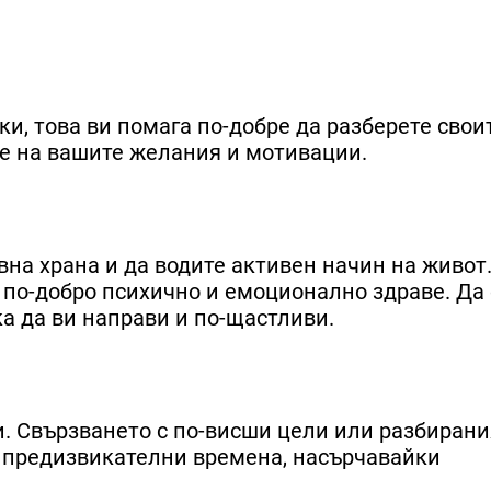
и, това ви помага по-добре да разберете свои
не на вашите желания и мотивации.
вна храна и да водите активен начин на живот
 по-добро психично и емоционално здраве. Да 
а да ви направи и по-щастливи.
и. Свързването с по-висши цели или разбиран
а предизвикателни времена, насърчавайки