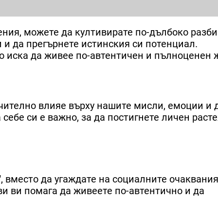
ения, можете да култивирате по-дълбоко разби
и и да прегърнете истинския си потенциал.
о иска да живее по-автентичен и пълноценен 
ачително влияе върху нашите мисли, емоции и 
себе си е важно, за да постигнете личен раст
", вместо да угаждате на социалните очаквания
и ви помага да живеете по-автентично и да