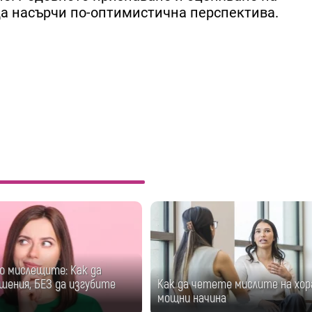
а насърчи по-оптимистична перспектива.
о мислещите: Как да
шения, БЕЗ да изгубите
Как да четете мислите на хор
мощни начина