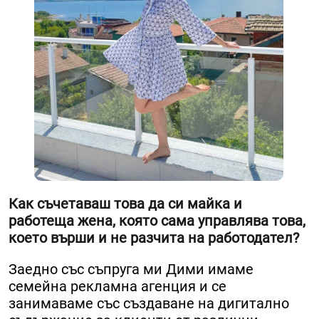
Как съчетаваш това да си майка и
работеща жена, която сама управлява това,
което върши и не разчита на работодател?
Заедно със съпруга ми Дими имаме
семейна рекламна агенция и се
занимаваме със създаване на дигитално