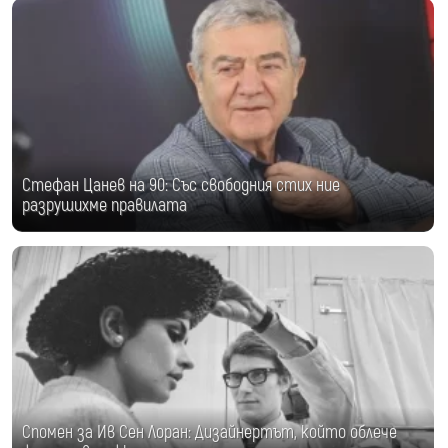
Стефан Цанев на 90: Със свободния стих ние
разрушихме правилата
Спомен за Ив Сен Лоран: Дизайнертът, който облече