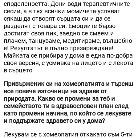
споделеността. Дони води терапевтичните
сесии, а в тях всички момичета успяват
сякаш да отворят сърцата си и да се
разделят с товара си. Емоциите бързо
достигат своя пик, заедно се смеем и
плачем, танцуваме, медитираме, вълшебно
е! Резултатът е пълно презареждане!
Майката се прибира у дома в една по-добра
своя версия, с усмивка на лицето и с лекота
в сърцето.
Привърженик си на хомеопатията и търсиш
все повече източници на здраве от
природата. Какво се промени за теб и
семейството ти в здравословен план след
като промени начина, по който се лекувате
и поддържате здравето си у дома?
Лекувам се с хомеопатия откакато съм 5-ти