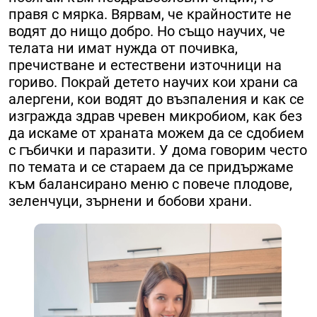
правя с мярка. Вярвам, че крайностите не
водят до нищо добро. Но също научих, че
телата ни имат нужда от почивка,
пречистване и естествени източници на
гориво. Покрай детето научих кои храни са
алергени, кои водят до възпаления и как се
изгражда здрав чревен микробиом, как без
да искаме от храната можем да се сдобием
с гъбички и паразити. У дома говорим често
по темата и се стараем да се придържаме
към балансирано меню с повече плодове,
зеленчуци, зърнени и бобови храни.