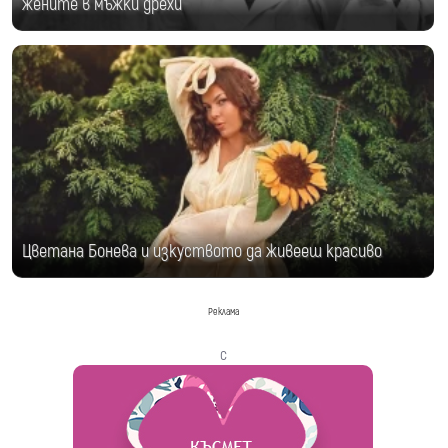
жените в мъжки дрехи
Цветана Бонева и изкуството да живееш красиво
Реклама
с