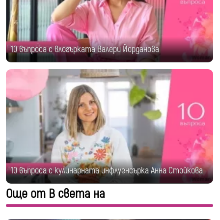
10 въпроса с влогърката Валери Йорданова
10 въпроса с кулинарната инфлуенсърка Анна Стойкова
Още от В света на