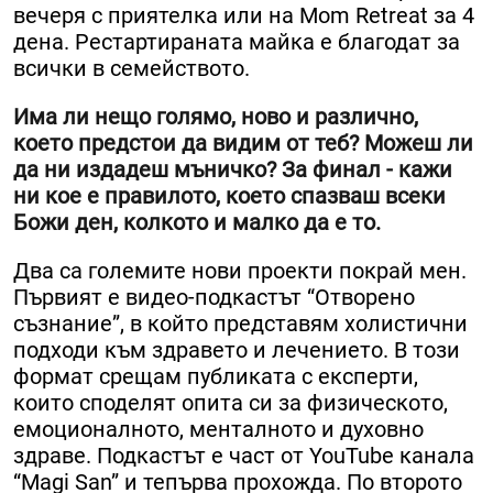
вечеря с приятелка или на Mom Retreat за 4
дена. Рестартираната майка е благодат за
всички в семейството.
Има ли нещо голямо, ново и различно,
което предстои да видим от теб? Можеш ли
да ни издадеш мъничко? За финал - кажи
ни кое е правилото, което спазваш всеки
Божи ден, колкото и малко да е то.
Два са големите нови проекти покрай мен.
Първият е видео-подкастът “Отворено
съзнание”, в който представям холистични
подходи към здравето и лечението. В този
формат срещам публиката с експерти,
които споделят опита си за физическото,
емоционалното, менталното и духовно
здраве. Подкастът е част от YouTube канала
“Magi San” и тепърва прохожда. По второто