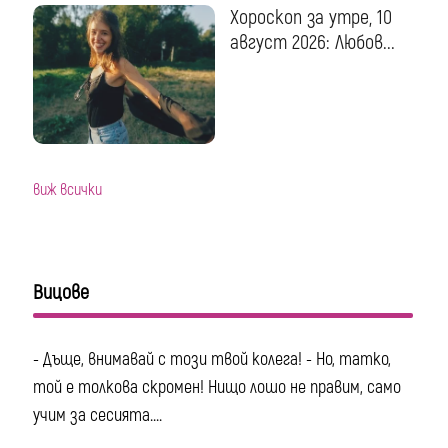
Хороскоп за утре, 10
август 2026: Любов...
виж всички
Вицове
- Дъще, внимавай с този твой колега! - Но, татко,
той е толкова скромен! Нищо лошо не правим, само
учим за сесията....