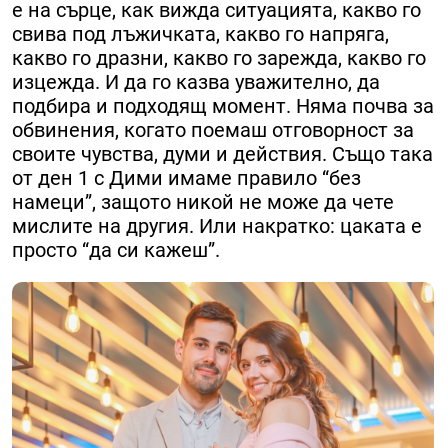
е на сърце, как вижда ситуацията, какво го
свива под лъжичката, какво го напряга,
какво го дразни, какво го зарежда, какво го
изцежда. И да го казва уважително, да
подбира и подходящ момент. Няма почва за
обвинения, когато поемаш отговорност за
своите чувства, думи и действия. Също така
от ден 1 с Дими имаме правило “без
намеци”, защото никой не може да чете
мислите на другия. Или накратко: цаката е
просто “да си кажеш”.