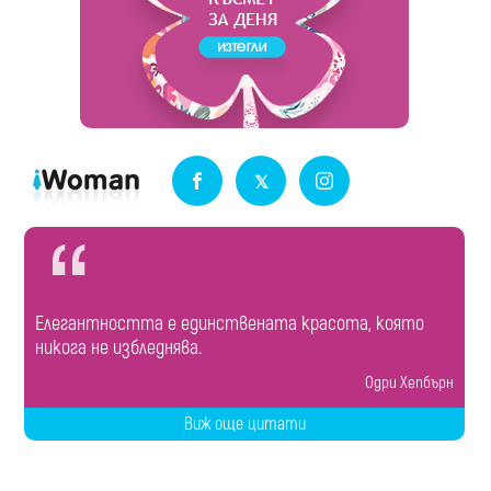
Елегантността е единствената красота, която
никога не избледнява.
Одри Хепбърн
Виж още цитати