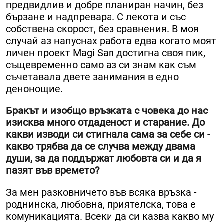
предвидлив и добре планиран начин, без
бързане и надпревара. С лекота и със
собствена скорост, без сравнения. В моя
случай аз напуснах работа едва когато моят
личен проект Magi San достигна своя пик,
същевременно само аз си знам как съм
съчетавала двете занимания в едно
денонощие.
Бракът и изобщо връзката с човека до нас
изисква много отдаденост и старание. До
какви изводи си стигнала сама за себе си -
какво трябва да се случва между двама
души, за да поддържат любовта си и да я
пазят във времето?
За мен разковничето във всяка връзка -
роднинска, любовна, приятелска, това е
комуникацията. Всеки да си казва какво му