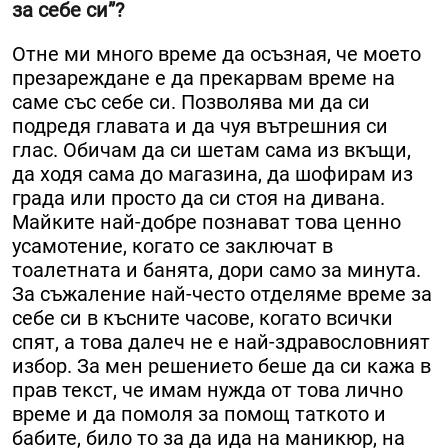
за себе си”?
Отне ми много време да осъзная, че моето
презареждане е да прекарвам време на
саме със себе си. Позволява ми да си
подредя главата и да чуя вътрешния си
глас. Обичам да си шетам сама из вкъщи,
да ходя сама до магазина, да шофирам из
града или просто да си стоя на дивана.
Майките най-добре познават това ценно
усамотение, когато се заключат в
тоалетната и банята, дори само за минута.
За съжаление най-често отделяме време за
себе си в късните часове, когато всички
спят, а това далеч не е най-здравословният
избор. За мен решението беше да си кажа в
прав текст, че имам нужда от това лично
време и да помоля за помощ таткото и
бабите, било то за да ида на маникюр, на