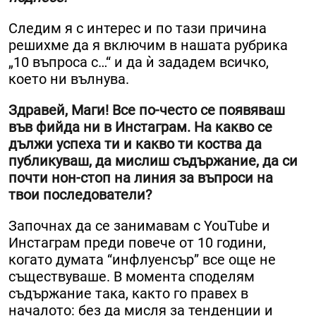
Следим я с интерес и по тази причина
решихме да я включим в нашата рубрика
„10 въпроса с…“ и да ѝ зададем всичко,
което ни вълнува.
Здравей, Маги! Все по-често се появяваш
във фийда ни в Инстаграм. На какво се
дължи успеха ти и какво ти коства да
публикуваш, да мислиш съдържание, да си
почти нон-стоп на линия за въпроси на
твои последователи?
Започнах да се занимавам с YouTube и
Инстаграм преди повече от 10 години,
когато думата “инфлуенсър” все още не
съществуваше. В момента споделям
съдържание така, както го правех в
началото: без да мисля за тенденции и