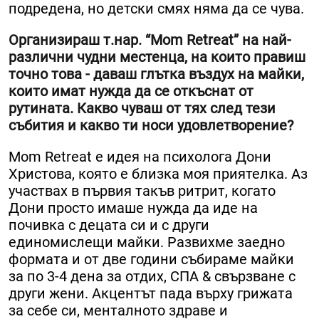
подредена, но детски смях няма да се чува.
Организираш т.нар. “Mom Retreat” на най-
различни чудни местенца, на които правиш
точно това - даваш глътка въздух на майки,
които имат нужда да се откъснат от
рутината. Какво чуваш от тях след тези
събития и какво ти носи удовлетворение?
Mom Retreat е идея на психолога Дони
Христова, която е близка моя приятелка. Аз
участвах в първия такъв ритрит, когато
Дони просто имаше нужда да иде на
почивка с децата си и с други
единомислещи майки. Развихме заедно
формата и от две години събираме майки
за по 3-4 дена за отдих, СПА & свързване с
други жени. Акцентът пада върху грижата
за себе си, менталното здраве и