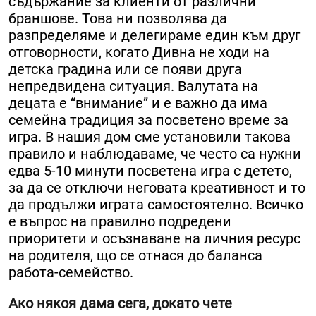
съдържание за клиенти от различни
браншове. Това ни позволява да
разпределяме и делегираме един към друг
отговорности, когато Дивна не ходи на
детска градина или се появи друга
непредвидена ситуация. Валутата на
децата е “внимание” и е важно да има
семейна традиция за посветено време за
игра. В нашия дом сме установили такова
правило и наблюдаваме, че често са нужни
едва 5-10 минути посветена игра с детето,
за да се отключи неговата креативност и то
да продължи играта самостоятелно. Всичко
е въпрос на правилно подредени
приоритети и осъзнаване на личния ресурс
на родителя, що се отнася до баланса
работа-семейство.
Ако някоя дама сега, докато чете