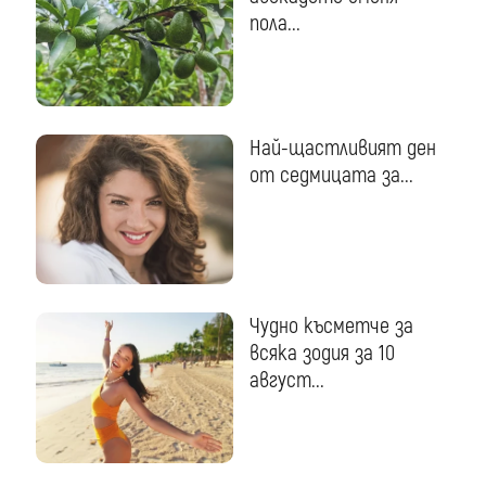
пола...
Най-щастливият ден
от седмицата за...
Чудно късметче за
всяка зодия за 10
август...