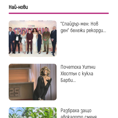
Най-нови
"Спайдър-мен: Нов
ден" бележи рекорди...
Почетоха Уитни
Хюстън с кукла
Барби...
Разбраха защо
авокадото сменя