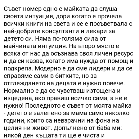
Съвет номер едно е майката да слуша
своята интуиция, дори когато е прочела
всички книги на света и се е посъветвала с
най-добрите консултанти и лекари за
детето си. Няма по-голяма сила от
майчината интуиция. На второ място е
всяка от нас да осъзнава своя личен ресурс
и да си казва, когато има нужда от помощ и
подкрепа. Модерно е да сме лидери и да се
справяме сами в битките, но за
отглеждането на децата е нужно повече.
Нормално е да се чувстваш изтощена и
изцедена, ако правиш всичко сама, а не е
нужно! Последното е съвет от моята майка
- детето е залепено за мама само няколко
години, които са невзрачни на фона на
целия ни живот. Допълнено от баба ми:
някой ден къщата ти ще е чиста и