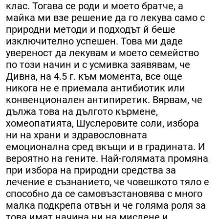
клас. Тогава се роди и моето братче, а
майка ми взе решение да го лекува само с
природни методи и подходът й беше
изключително успешен. Това ми даде
увереност да лекувам и моето семейство
по този начин и с усмивка заявявам, че
Дивна, на 4.5 г. към момента, все още
никога не е приемала антибиотик или
конвенционален антипиретик. Вярвам, че
дължа това на дългото кърмене,
хомеопатията, Шуслеровите соли, избора
ни на храни и здравословната
емоционална сред вкъщи и в градината. И
вероятно на гените. Най-голямата промяна
при избора на природни средства за
лечение е съзнанието, че човешкото тяло е
способно да се самовъзстановява с много
малка подкрепа отвън и че голяма роля за
това имат начина ни на мислене и