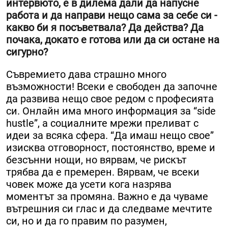
интервюто, е в дилема дали да напусне
работа и да направи нещо сама за себе си -
какво би я посъветвала? Да действа? Да
почака, докато е готова или да си остане на
сигурно?
Съвремието дава страшно много
възможности! Всеки е свободен да започне
да развива нещо свое редом с професията
си. Онлайн има много информация за “side
hustle”, а социалните мрежи преливат с
идеи за всяка сфера. “Да имаш нещо свое”
изисква отговорност, постоянство, време и
безсънни нощи, но вярвам, че рискът
трябва да е премерен. Вярвам, че всеки
човек може да усети кога назрява
моментът за промяна. Важно е да чуваме
вътрешния си глас и да следваме мечтите
си, но и да го правим по разумен,