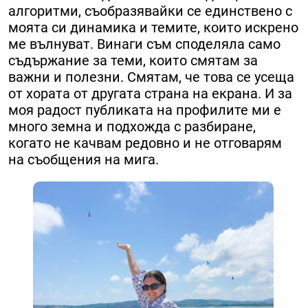
алгоритми, съобразявайки се единствено с
моята си динамика и темите, които искрено
ме вълнуват. Винаги съм споделяла само
съдържание за теми, които смятам за
важни и полезни. Смятам, че това се усеща
от хората от другата страна на екрана. И за
моя радост публиката на профилите ми е
много земна и подхожда с разбиране,
когато не качвам редовно и не отговарям
на съобщения на мига.