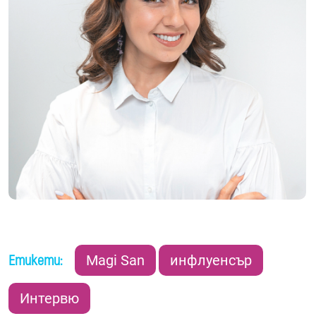
Етикети:
Magi San
инфлуенсър
Интервю