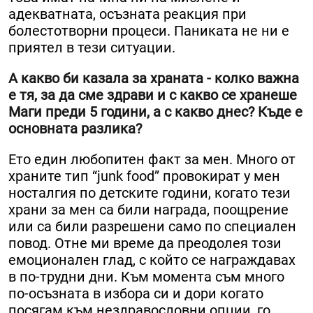
адекватната, осъзната реакция при
болестотворни процеси. Паниката не ни е
приятел в тези ситуации.
А какво би казала за храната - колко важна
е тя, за да сме здрави и с какво се хранеше
Маги преди 5 години, а с какво днес? Къде е
основната разлика?
Ето един любопитен факт за мен. Много от
храните тип “junk food” провокират у мен
носталгия по детските години, когато тези
храни за мен са били награда, поощрение
или са били разрешени само по специален
повод. Отне ми време да преодолея този
емоционален глад, с който се награждавах
в по-трудни дни. Към момента съм много
по-осъзната в избора си и дори когато
посягам към нездравословни опции, го