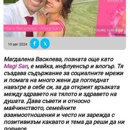
Снимка: личен архив
19 авг 2024
Магдалена Василева, позната още като
Magi San
, е майка, инфлуенсър и влогър. Тя
създава съдържание за социалните мрежи
и помага на много жени да погледнат
навътре в себе си, за да открият връзката
между здравето на тялото и здравето на
душата. Дава съвети и относно
майчинството, семейните
взаимоотношения и често ни зарежда с
позитивизъм каквато и тема да реши да ни
поднесе.