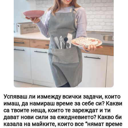
Успяваш ли измежду всички задачи, които
имаш, да намираш време за себе си? Какви
са твоите неща, които те зареждат и ти
дават нови сили за ежедневието? Какво би
казала на майките, които все “нямат време