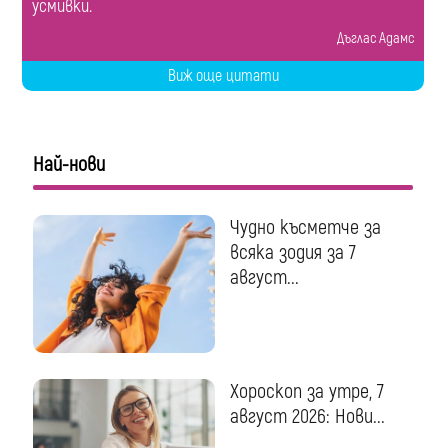
усмивки.
Дъглас Адамс
Виж още цитати
Най-нови
Чудно късметче за
всяка зодия за 7
август...
Хороскоп за утре, 7
август 2026: Нови...