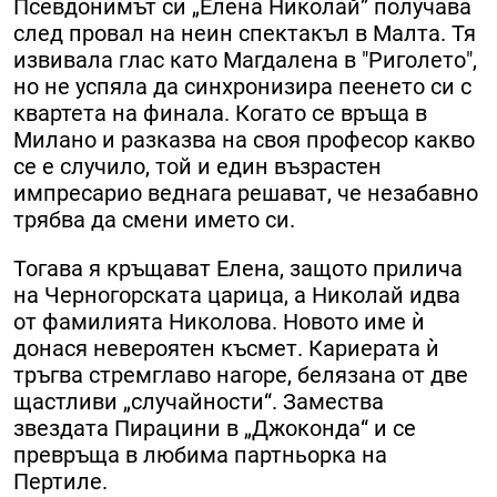
Псевдонимът си „Елена Николай” получава
след провал на неин спектакъл в Малта. Тя
извивала глас като Магдалена в "Риголето",
но не успяла да синхронизира пеенето си с
квартета на финала. Когато се връща в
Милано и разказва на своя професор какво
се е случило, той и един възрастен
импресарио веднага решават, че незабавно
трябва да смени името си.
Тогава я кръщават Елена, защото прилича
на Черногорската царица, а Николай идва
от фамилията Николова. Новото име ѝ
донася невероятен късмет. Кариерата ѝ
тръгва стремглаво нагоре, белязана от две
щастливи „случайности“. Замества
звездата Пирацини в „Джоконда“ и се
превръща в любима партньорка на
Пертиле.