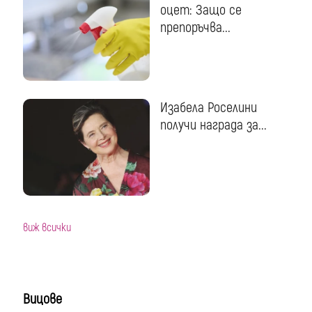
оцет: Защо се
препоръчва...
Изабела Роселини
получи награда за...
виж всички
Вицове