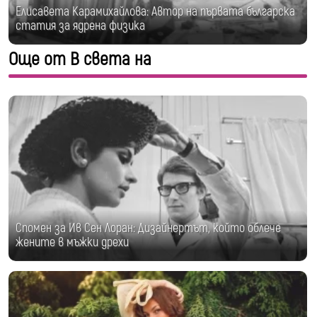
Елисавета Карамихайлова: Автор на първата българска
статия за ядрена физика
Още от В света на
Спомен за Ив Сен Лоран: Дизайнертът, който облече
жените в мъжки дрехи