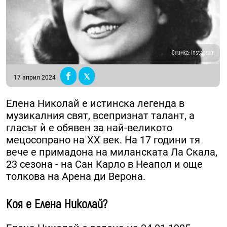
Снимка: Instagram
17 април 2024
Елена Николай е истинска легенда в
музикалния свят, всепризнат талант, а
гласът ѝ е обявен за най-великото
мецосопрано на XX век. На 17 години тя
вече е примадона на миланската Ла Скала,
23 сезона - на Сан Карло в Неапол и още
толкова на Арена ди Верона.
Коя е Елена Николай?