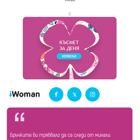
Реклама
с
Бръчките би трябвало да са следи от минали