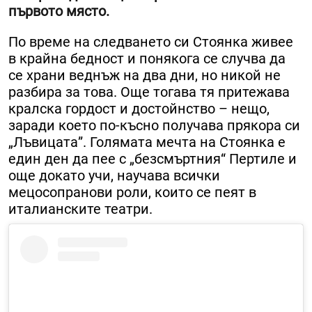
първото място.
По време на следването си Стоянка живее
в крайна бедност и понякога се случва да
се храни веднъж на два дни, но никой не
разбира за това. Още тогава тя притежава
кралска гордост и достойнство – нещо,
заради което по-късно получава прякора си
„Лъвицата”. Голямата мечта на Стоянка е
един ден да пее с „безсмъртния“ Пертиле и
още докато учи, научава всички
мецосопранови роли, които се пеят в
италианските театри.