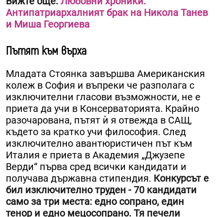
Вижте още:
Любовни хроники:
Антипатриархалният брак на Никола Танев
и Миша Георгиева
Пътят към върха
Младата Стоянка завършва Американския
колеж в София и въпреки че разполага с
изключителни гласови възможности, не е
приета да учи в Консерваторията. Крайно
разочарована, пътят ѝ я отвежда в САЩ,
където за кратко учи философия. След
изключително авантюристичен път към
Италия е приета в Академия „Джузепе
Верди“ първа сред всички кандидати и
получава държавна стипендия.
Конкурсът е
бил изключително труден - 70 кандидати
само за три места: едно сопрано, един
тенор и едно мецосопрано. Тя печели