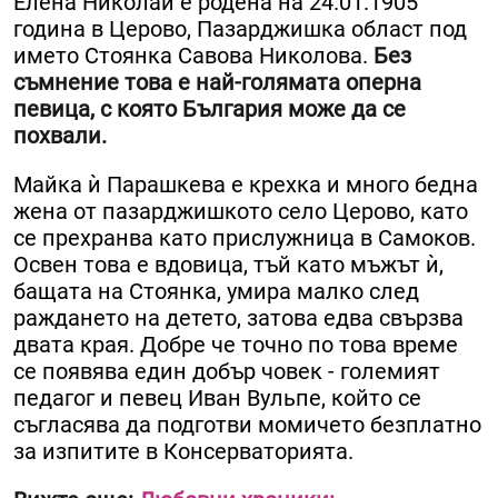
Елена Николай е родена на 24.01.1905
година в Церово, Пазарджишка област под
името Стоянка Савова Николова.
Без
съмнение това е най-голямата оперна
певица, с която България може да се
похвали.
Майка ѝ Парашкева е крехка и много бедна
жена от пазарджишкото село Церово, като
се прехранва като прислужница в Самоков.
Освен това е вдовица, тъй като мъжът ѝ,
бащата на Стоянка, умира малко след
раждането на детето, затова едва свързва
двата края. Добре че точно по това време
се появява един добър човек - големият
педагог и певец Иван Вульпе, който се
съгласява да подготви момичето безплатно
за изпитите в Консерваторията.