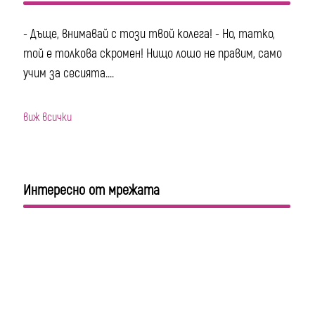
- Дъще, внимавай с този твой колега! - Но, татко,
той е толкова скромен! Нищо лошо не правим, само
учим за сесията....
виж всички
Интересно от мрежата