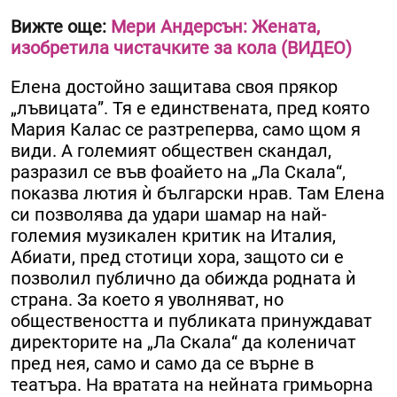
Вижте още:
Мери Андерсън: Жената,
изобретила чистачките за кола (ВИДЕО)
Елена достойно защитава своя прякор
„лъвицата”. Тя е единствената, пред която
Мария Калас се разтреперва, само щом я
види. А големият обществен скандал,
разразил се във фоайето на „Ла Скала“,
показва лютия ѝ български нрав. Там Елена
си позволява да удари шамар на най-
големия музикален критик на Италия,
Абиати, пред стотици хора, защото си е
позволил публично да обижда родната ѝ
страна. За което я уволняват, но
обществеността и публиката принуждават
директорите на „Ла Скала“ да коленичат
пред нея, само и само да се върне в
театъра. На вратата на нейната гримьорна