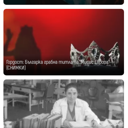
Гордост: Българка грабна титлата "Мисис Европа"
(СНИМКИ)