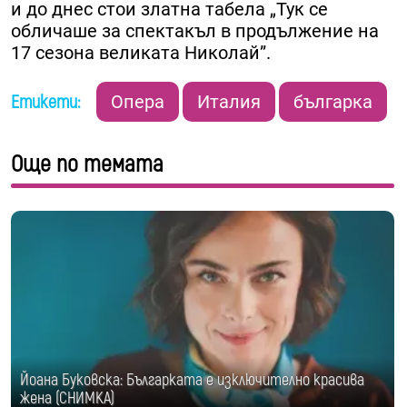
и до днес стои златна табела „Тук се
обличаше за спектакъл в продължение на
17 сезона великата Николай”.
Етикети:
Опера
Италия
българка
Още по темата
Йоана Буковска: Българката е изключително красива
жена (СНИМКА)