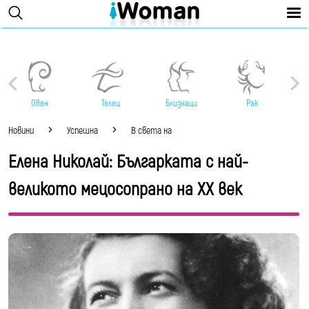
Овен
Телец
Близнаци
Рак
Новини
Успешна
В света на
Елена Николай: Българката с най-
великото мецосопрано на XX век