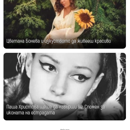
Цветана Бонева и изкуството да живееш красиво
Паша Христова щеше да навърши 80: Спомен за
иконата на естрадата