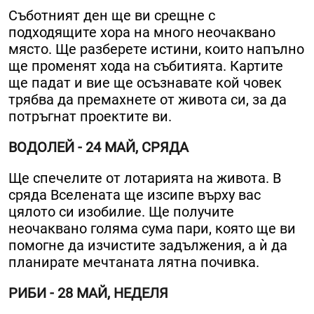
Съботният ден ще ви срещне с
подходящите хора на много неочаквано
място. Ще разберете истини, които напълно
ще променят хода на събитията. Картите
ще падат и вие ще осъзнавате кой човек
трябва да премахнете от живота си, за да
потръгнат проектите ви.
ВОДОЛЕЙ - 24 МАЙ, СРЯДА
Ще спечелите от лотарията на живота. В
сряда Вселената ще изсипе върху вас
цялото си изобилие. Ще получите
неочаквано голяма сума пари, която ще ви
помогне да изчистите задължения, а ѝ да
планирате мечтаната лятна почивка.
РИБИ - 28 МАЙ, НЕДЕЛЯ