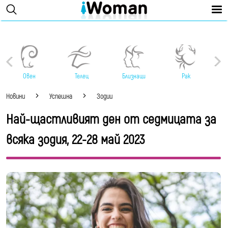
Овен
Телец
Близнаци
Рак
Новини
Успешна
Зодии
Най-щастливият ден от седмицата за
всяка зодия, 22-28 май 2023