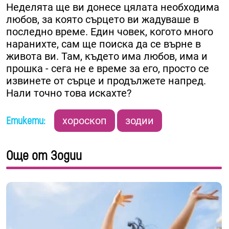
Неделята ще ви донесе цялата необходима
любов, за която сърцето ви жадуваше в
последно време. Един човек, когото много
наранихте, сам ще поиска да се върне в
живота ви. Там, където има любов, има и
прошка - сега не е време за его, просто се
извинете от сърце и продължете напред.
Нали точно това искахте?
Етикети:
хороскоп
зодии
Още от Зодии