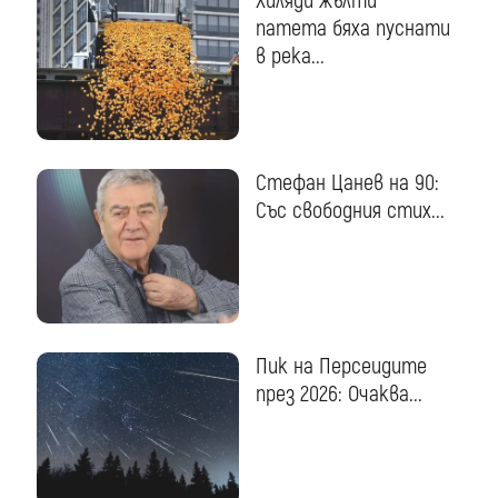
Хиляди жълти
патета бяха пуснати
в река...
Стефан Цанев на 90:
Със свободния стих...
Пик на Персеидите
през 2026: Очаква...