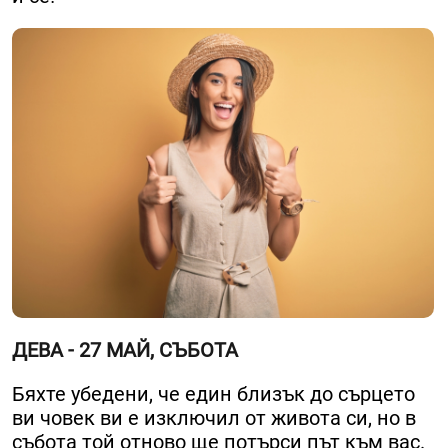
ДЕВА - 27 МАЙ, СЪБОТА
Бяхте убедени, че един близък до сърцето
ви човек ви е изключил от живота си, но в
събота той отново ще потърси път към вас.