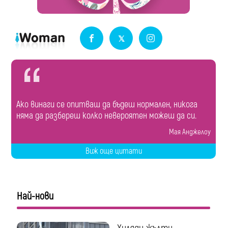
Ако винаги се опитваш да бъдеш нормален, никога
няма да разбереш колко невероятен можеш да си.
Мая Анджелоу
Виж още цитати
Най-нови