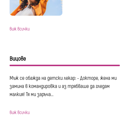
виж всички
Вицове
Мъж се обажда на детски лекар: - Докторе, жена ми
замина в командировка и аз трябваше да гледам
малкия! Тя ми заръча...
виж всички