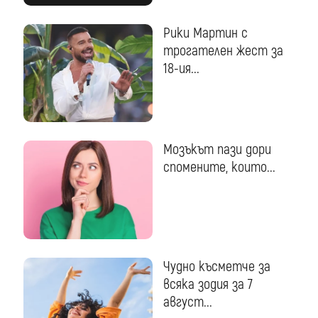
Рики Мартин с
трогателен жест за
18-ия...
Мозъкът пази дори
спомените, които...
Чудно късметче за
всяка зодия за 7
август...