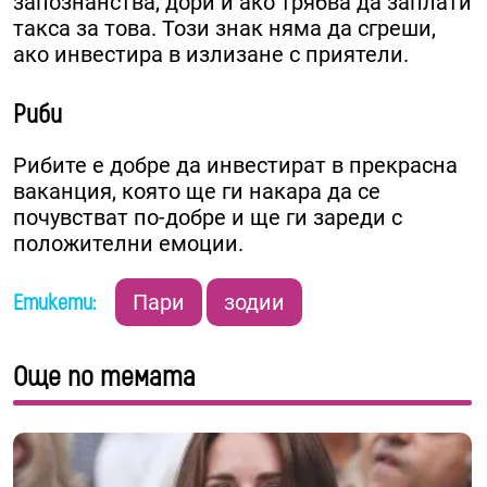
запознанства, дори и ако трябва да заплати
такса за това. Този знак няма да сгреши,
ако инвестира в излизане с приятели.
Риби
Рибите е добре да инвестират в прекрасна
ваканция, която ще ги накара да се
почувстват по-добре и ще ги зареди с
положителни емоции.
Етикети:
Пари
зодии
Още по темата