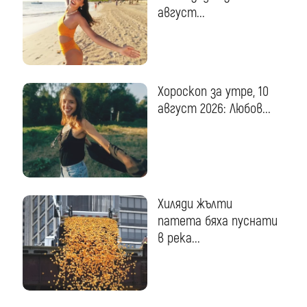
август...
Хороскоп за утре, 10
август 2026: Любов...
Хиляди жълти
патета бяха пуснати
в река...