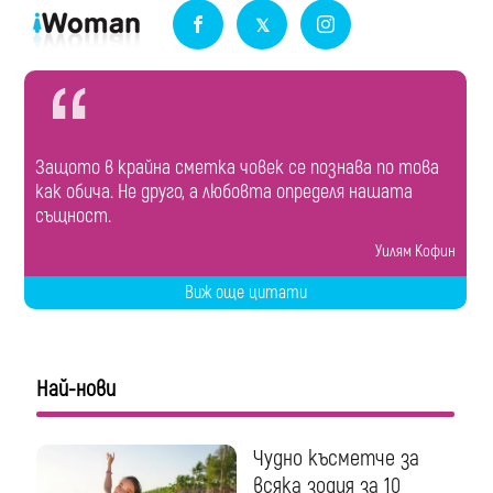
Защото в крайна сметка човек се познава по това
как обича. Не друго, а любовта определя нашата
същност.
Уилям Кофин
Виж още цитати
Най-нови
Чудно късметче за
всяка зодия за 10