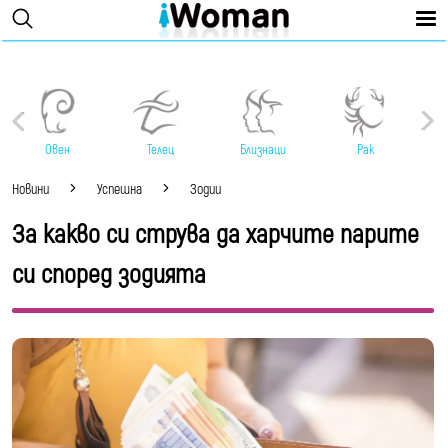
Овен
Телец
Близнаци
Рак
Новини
Успешна
Зодии
За какво си струва да харчите парите
си според зодията