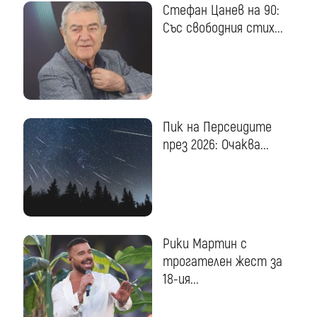
Стефан Цанев на 90:
Със свободния стих...
Пик на Персеидите
през 2026: Очаква...
Рики Мартин с
трогателен жест за
18-ия...