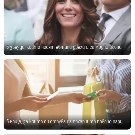
5 звезди, които носят евтини дрехи и са модни икони
5 неща, за които си струва да похарчите повече пари