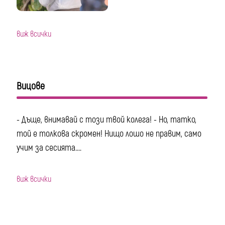
виж всички
Вицове
- Дъще, внимавай с този твой колега! - Но, татко,
той е толкова скромен! Нищо лошо не правим, само
учим за сесията....
виж всички