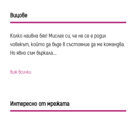
Вицове
Колко наивна бях! Мислех си, че не се е родил
човекът, който да бъде в състояние да ме командва.
Но явно съм бъркала....
виж всички
Интересно от мрежата