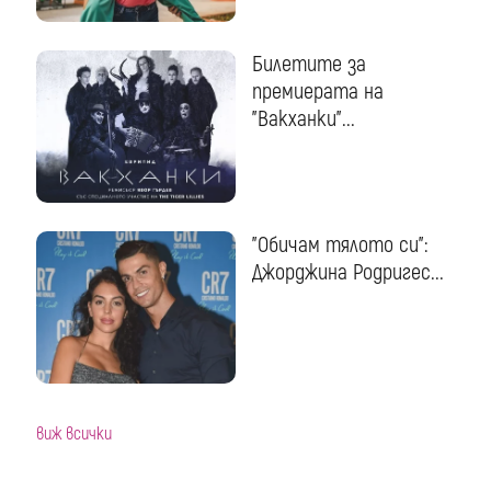
Билетите за
премиерата на
"Вакханки"...
"Обичам тялото си":
Джорджина Родригес...
виж всички