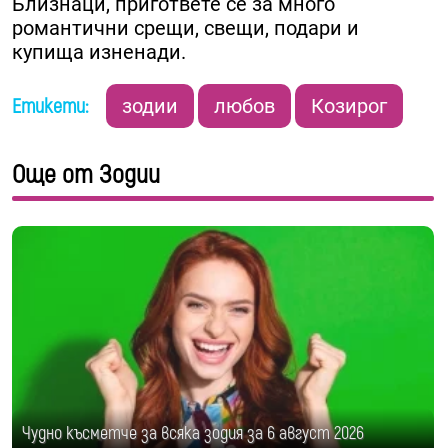
Близнаци, пригответе се за много
романтични срещи, свещи, подари и
купища изненади.
Етикети:
зодии
любов
Козирог
Още от Зодии
Чудно късметче за всяка зодия за 6 август 2026