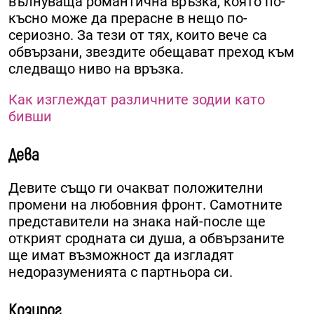
вълнуваща романтична връзка, която по-
късно може да прерасне в нещо по-
сериозно. За тези от тях, които вече са
обвързани, звездите обещават преход към
следващо ниво на връзка.
Как изглеждат различните зодии като
бивши
Дева
Девите също ги очакват положителни
промени на любовния фронт. Самотните
представители на знака най-после ще
открият сродната си душа, а обвързаните
ще имат възможност да изгладят
недоразуменията с партньора си.
Козирог