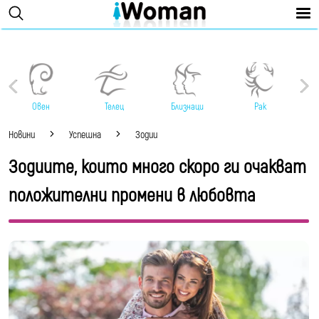
Овен
Телец
Близнаци
Рак
Новини
Успешна
Зодии
Зодиите, които много скоро ги очакват
положителни промени в любовта