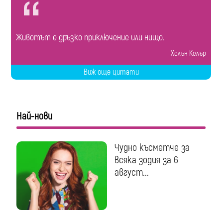
Животът е дръзко приключение или нищо.
Хелън Келър
Виж още цитати
Най-нови
Чудно късметче за
всяка зодия за 6
август...