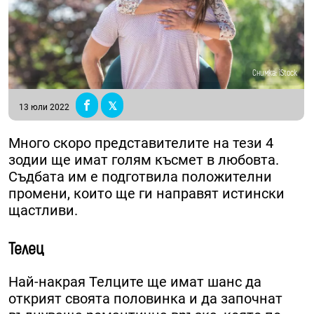
Снимка: iStock
13 юли 2022
Много скоро представителите на тези 4
зодии ще имат голям късмет в любовта.
Съдбата им е подготвила положителни
промени, които ще ги направят истински
щастливи.
Телец
Най-накрая Телците ще имат шанс да
открият своята половинка и да започнат