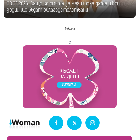
08.08.2026: Защо се смята за магическа дата и кои
зодии ще бъдат облагодетелствани
Реклама
с