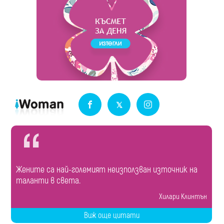
Жените са най-големият неизползван източник на
таланти в света.
Хилари Клинтън
Виж още цитати