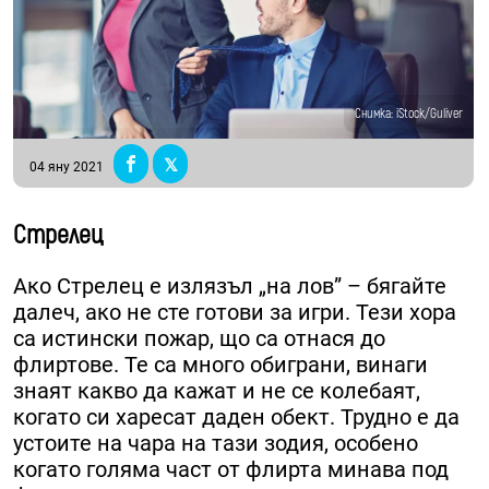
Снимка: iStock/Guliver
04 яну 2021
Стрелец
Ако Стрелец е излязъл „на лов” – бягайте
далеч, ако не сте готови за игри. Тези хора
са истински пожар, що са отнася до
флиртове. Те са много обиграни, винаги
знаят какво да кажат и не се колебаят,
когато си харесат даден обект. Трудно е да
устоите на чара на тази зодия, особено
когато голяма част от флирта минава под