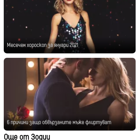
Месечен хороскоп за януари 2021
6 причини защо обвързаните мъже флиртуват
Още от Зодии