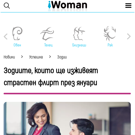
Овен
Телец
Близнаци
Рак
Новини
Успешна
Зодии
Зодиите, които ще изживеят
страстен флирт през януари