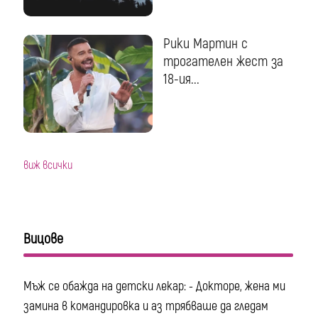
Рики Мартин с
трогателен жест за
18-ия...
виж всички
Вицове
Мъж се обажда на детски лекар: - Докторе, жена ми
замина в командировка и аз трябваше да гледам