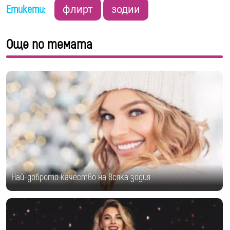
Етикети:
флирт
зодии
Още по темата
Най-доброто качество на всяка зодия