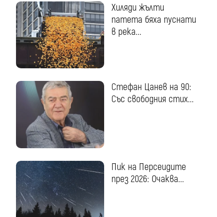
Хиляди жълти
патета бяха пуснати
в река...
Стефан Цанев на 90:
Със свободния стих...
Пик на Персеидите
през 2026: Очаква...