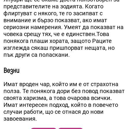
представителите на зодията. Когато
флиртуват с някого, те го засипват с
внимание и бързо показват, ако имат
сериозни намерения. Умеят да показват на
човека срещу тях, че е единствен.Това
понякога плаши хората, защото Раците
изглежда сякаш пришпорват нещата, но
пък други са поласкани.
Везни
Имат вроден чар, който им е от страхотна
полза. Те понякога дори без повод показват
своята харизма, а това очарова всички.
Имат интересен подход, който в повечето
случаи работи, що се отнася до нови
завоевания.