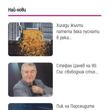
Най-нови
Хиляди жълти
патета бяха пуснати
в река...
Стефан Цанев на 90:
Със свободния стих...
Пик на Персеидите