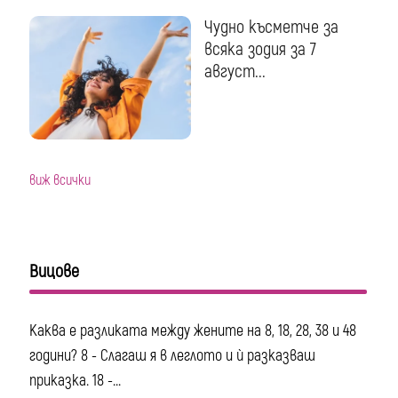
Чудно късметче за
всяка зодия за 7
август...
виж всички
Вицове
Каква е разликата между жените на 8, 18, 28, 38 и 48
години? 8 - Слагаш я в леглото и ѝ разказваш
приказка. 18 -...