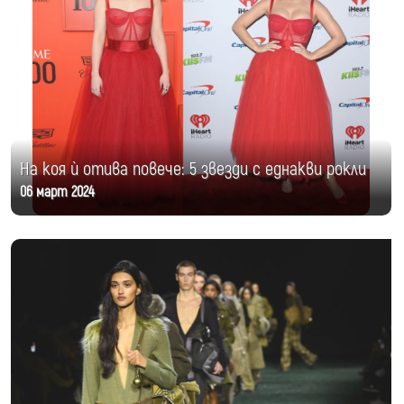
На коя ѝ отива повече: 5 звезди с еднакви рокли
06 март 2024