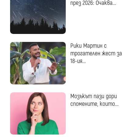
през 2026: Очаква...
Рики Мартин с
трогателен жест за
18-ия...
Мозъкът пази дори
спомените, които...