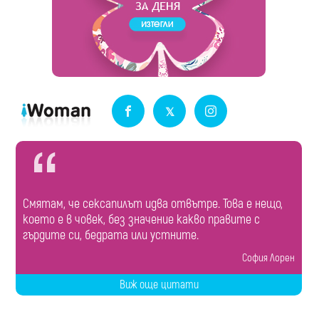
Смятам, че сексапилът идва отвътре. Това е нещо,
което е в човек, без значение какво правите с
гърдите си, бедрата или устните.
София Лорен
Виж още цитати