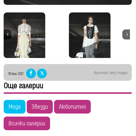
Източник: Getty Images
18 юни 2021
Още галерии
Мода
Звезди
Любопитно
Всички галерии