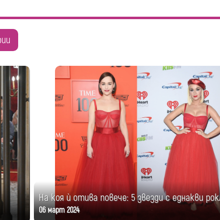
рии
На коя ѝ отива повече: 5 звезди с еднакви рок
06 март 2024