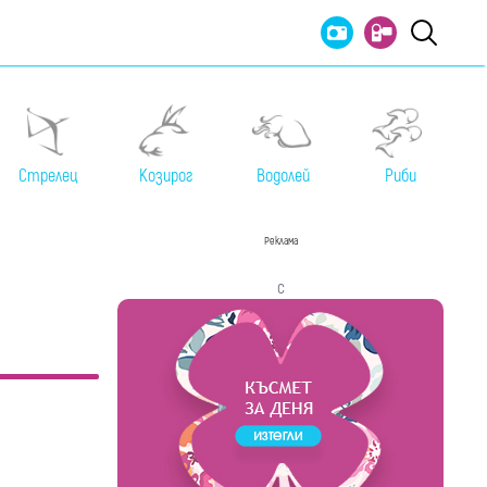
Стрелец
Козирог
Водолей
Риби
Реклама
с