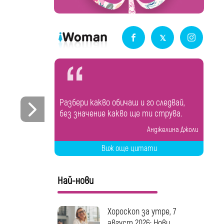
Разбери какво обичаш и го следвай,
без значение какво ще ти струва.
Анджелина Джоли
Виж още цитати
Най-нови
Хороскоп за утре, 7
август 2026: Нови...