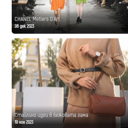
CHANEL Metiers D'Art
08 дек 2023
Стайлинг идеи в бежовата гама
19 ное 2023