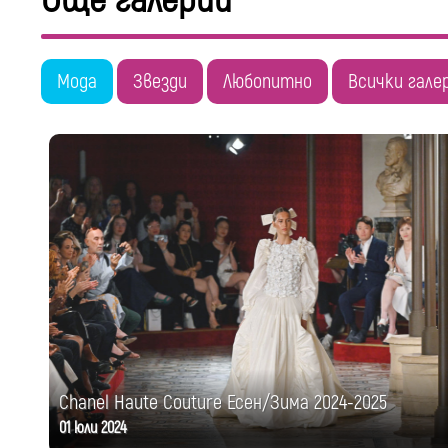
Още галерии
Мода
Звезди
Любопитно
Всички гале
Chanel Haute Couture Есен/Зима 2024-2025
01 юли 2024