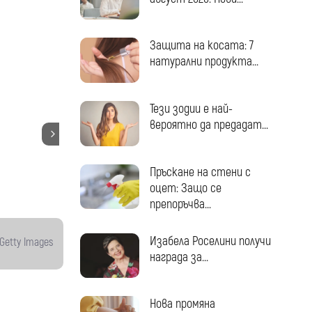
Защита на косата: 7
натурални продукта...
Тези зодии е най-
вероятно да предадат...
Пръскане на стени с
оцет: Защо се
препоръчва...
Изабела Роселини получи
Getty Images
награда за...
Нова промяна