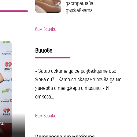
застрашава
държавната...
виж всички
Вицове
- Защо искате да се развеждате със
жена си? - Като се скараме почва да ме
замерва с тенджери и тигани. - И
откога...
виж всички
ли