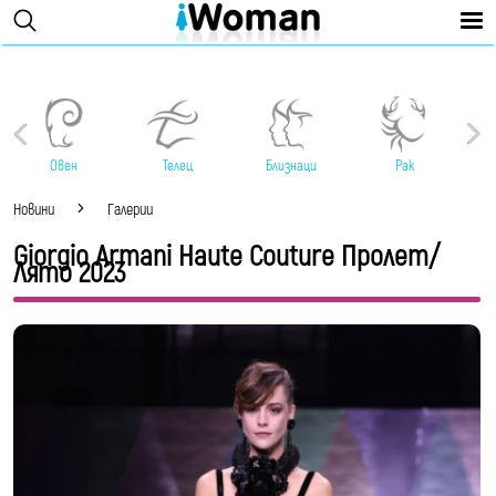
Овен
Телец
Близнаци
Рак
Новини
Галерии
Giorgio Armani Haute Couture Пролет/
Лято 2023
Джорджо Армани представи на Седмицата на
висшата мода в Париж колекция вечерни