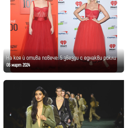
На коя ѝ отива повече: 5 звезди с еднакви рокли
06 март 2024