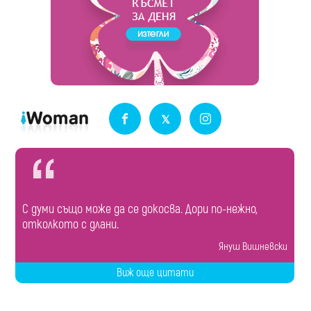
С думи също може да се докосва. Дори по-нежно,
отколкото с длани.
Януш Вишневски
Виж още цитати