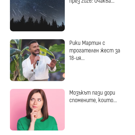
през 2026: Очаква...
Рики Мартин с
трогателен жест за
18-ия...
Мозъкът пази дори
спомените, които...