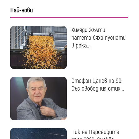
Най-нови
Хиляди жълти
патета бяха пуснати
в река...
Стефан Цанев на 90:
Със свободния стих...
Пик на Персеидите