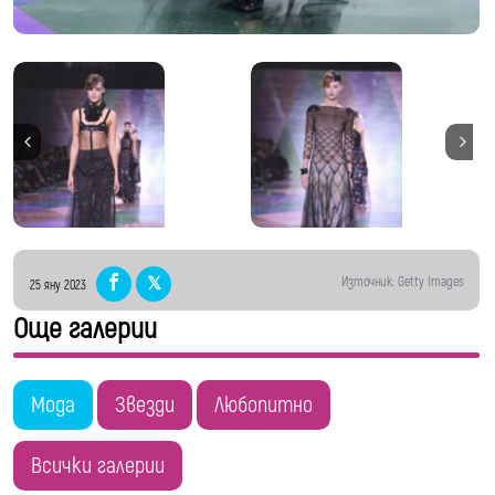
Източник: Getty Images
25 яну 2023
Още галерии
Мода
Звезди
Любопитно
Всички галерии