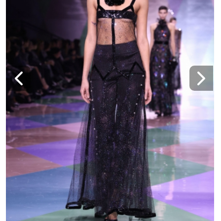
тоалети за марката "Армани Приве" с
традиционния мотив арлекин с ромбове в
бледи пастелни цветове. Снимки: Getty
Images