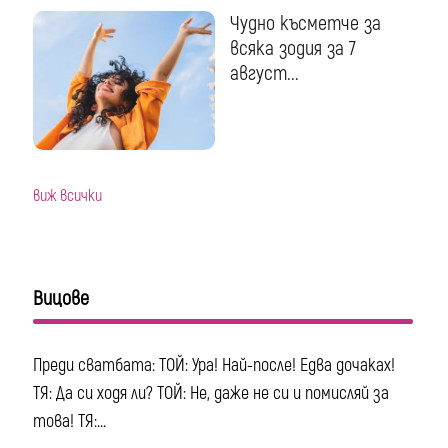
Чудно късметче за
всяка зодия за 7
август...
виж всички
Вицове
Преди сватбата: ТОЙ: Ура! Най-после! Едва дочаках!
ТЯ: Да си ходя ли? ТОЙ: Не, даже не си и помисляй за
това! ТЯ:...