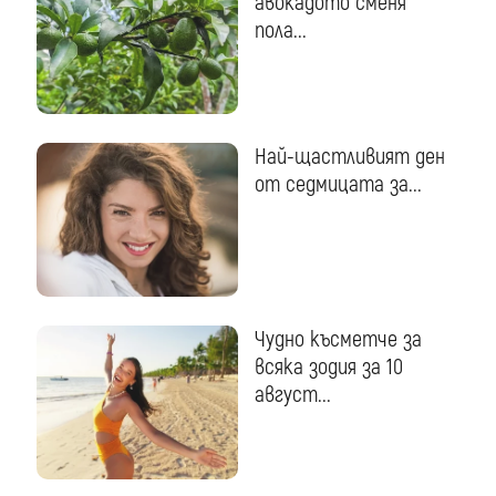
авокадото сменя
пола...
Най-щастливият ден
от седмицата за...
Чудно късметче за
всяка зодия за 10
август...