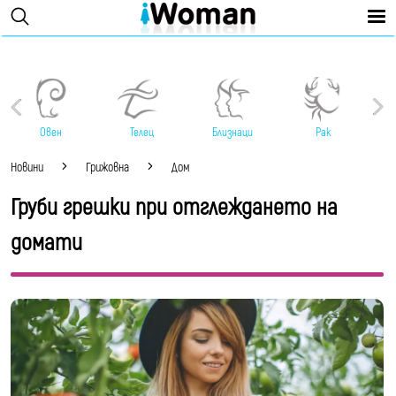
Овен
Телец
Близнаци
Рак
Новини
Грижовна
Дом
Груби грешки при отглеждането на
домати