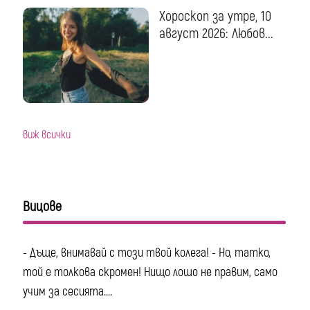
Хороскоп за утре, 10
август 2026: Любов...
виж всички
Вицове
- Дъще, внимавай с този твой колега! - Но, татко,
той е толкова скромен! Нищо лошо не правим, само
учим за сесията....