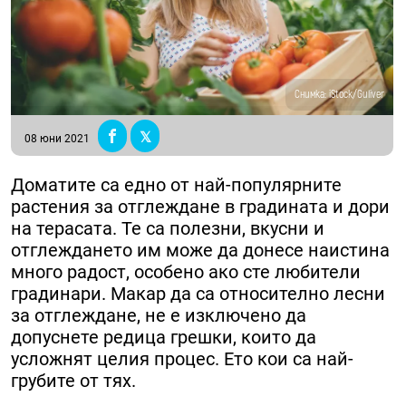
Снимка: iStock/Guliver
08 юни 2021
Доматите са едно от най-популярните
растения за отглеждане в градината и дори
на терасата. Те са полезни, вкусни и
отглеждането им може да донесе наистина
много радост, особено ако сте любители
градинари. Макар да са относително лесни
за отглеждане, не е изключено да
допуснете редица грешки, които да
усложнят целия процес. Ето кои са най-
грубите от тях.