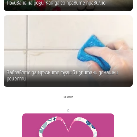
Поливане на рози: Как да го правите правилно
Забравете за мръсните фуги: 5 изпитани домашни
рецепти
Реклама
с