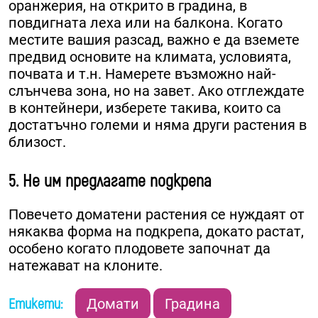
оранжерия, на открито в градина, в
повдигната леха или на балкона. Когато
местите вашия разсад, важно е да вземете
предвид основите на климата, условията,
почвата и т.н. Намерете възможно най-
слънчева зона, но на завет. Ако отглеждате
в контейнери, изберете такива, които са
достатъчно големи и няма други растения в
близост.
5. Не им предлагате подкрепа
Повечето доматени растения се нуждаят от
някаква форма на подкрепа, докато растат,
особено когато плодовете започнат да
натежават на клоните.
Етикети:
Домати
Градина