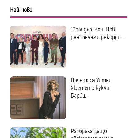
Най-нови
"Спайдър-мен: Нов
ден" бележи рекорди...
Почетоха Уитни
Хюстън с кукла
Барби...
Разбраха защо