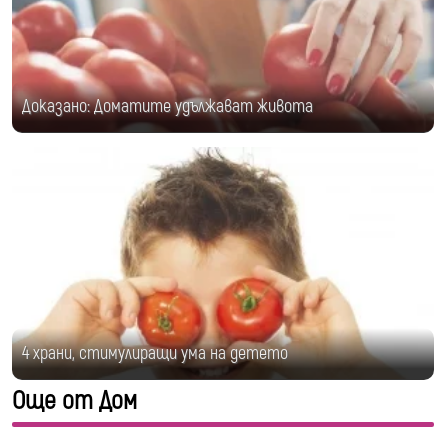
Доказано: Доматите удължават живота
4 храни, стимулиращи ума на детето
Още от Дом