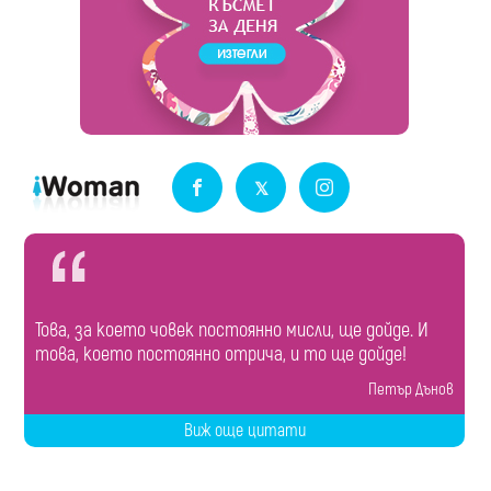
Това, за което човек постоянно мисли, ще дойде. И
това, което постоянно отрича, и то ще дойде!
Петър Дънов
Виж още цитати