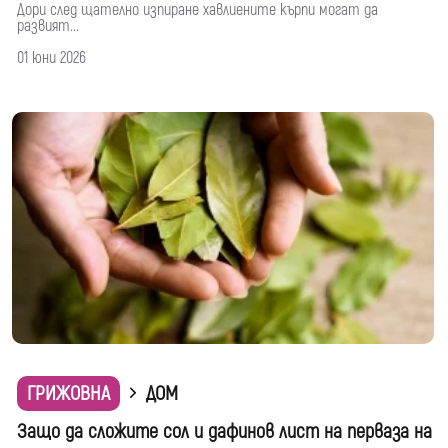
Дори след щателно изпиране хавлиените кърпи могат да
развият...
01 юни 2026
ГРИЖОВНА
ДОМ
Защо да сложите сол и дафинов лист на перваза на