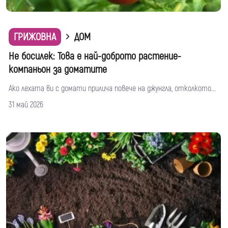
ГРИЖОВНА
ДОМ
Не босилек: Това е най-доброто растение-
компаньон за доматите
Ако лехата ви с домати прилича повече на джунгла, отколкото...
31 май 2026