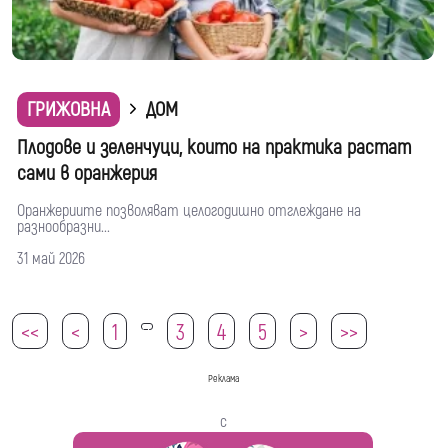
ГРИЖОВНА
ДОМ
Плодове и зеленчуци, които на практика растат
сами в оранжерия
Оранжериите позволяват целогодишно отглеждане на
разнообразни...
31 май 2026
<<
<
1
3
4
5
>
>>
2
Реклама
с