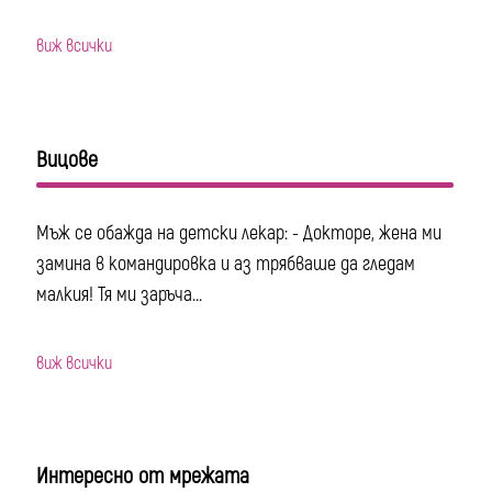
виж всички
Вицове
Мъж се обажда на детски лекар: - Докторе, жена ми
замина в командировка и аз трябваше да гледам
малкия! Тя ми заръча...
виж всички
Интересно от мрежата