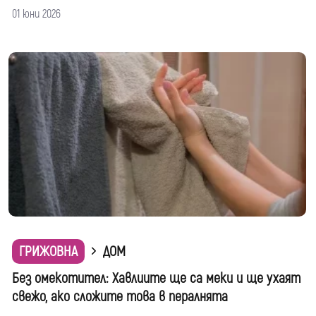
01 юни 2026
ГРИЖОВНА
ДОМ
Без омекотител: Хавлиите ще са меки и ще ухаят
свежо, ако сложите това в пералнята