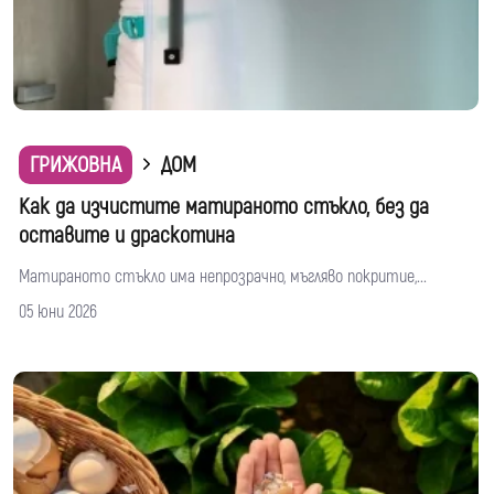
ГРИЖОВНА
ДОМ
Как да изчистите матираното стъкло, без да
оставите и драскотина
Матираното стъкло има непрозрачно, мъгляво покритие,...
05 юни 2026