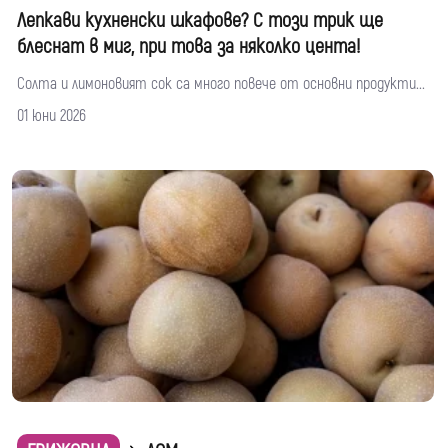
Лепкави кухненски шкафове? С този трик ще
блеснат в миг, при това за няколко цента!
Солта и лимоновият сок са много повече от основни продукти...
01 юни 2026