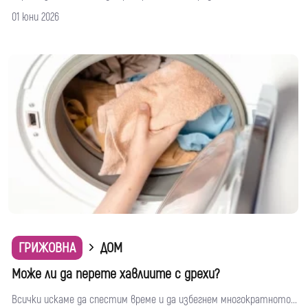
01 юни 2026
ГРИЖОВНА
ДОМ
Може ли да перете хавлиите с дрехи?
Всички искаме да спестим време и да избегнем многократното...