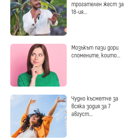
трогателен жест за
18-ия...
Мозъкът пази дори
спомените, които...
Чудно късметче за
всяка зодия за 7
август...