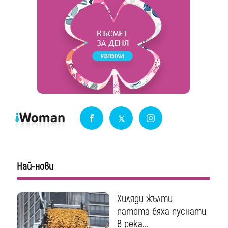
Най-нови
Хиляди жълти
патета бяха пуснати
в река...