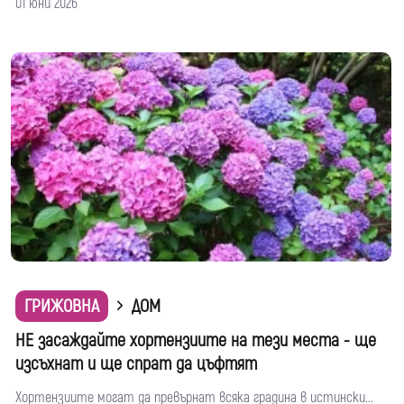
01 юни 2026
ГРИЖОВНА
ДОМ
НЕ засаждайте хортензиите на тези места - ще
изсъхнат и ще спрат да цъфтят
Хортензиите могат да превърнат всяка градина в истински...