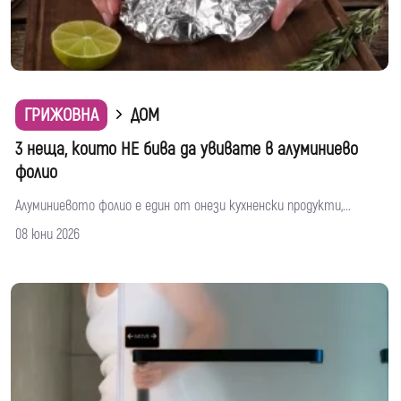
ГРИЖОВНА
ДОМ
3 неща, които НЕ бива да увивате в алуминиево
фолио
Алуминиевото фолио е един от онези кухненски продукти,...
08 юни 2026