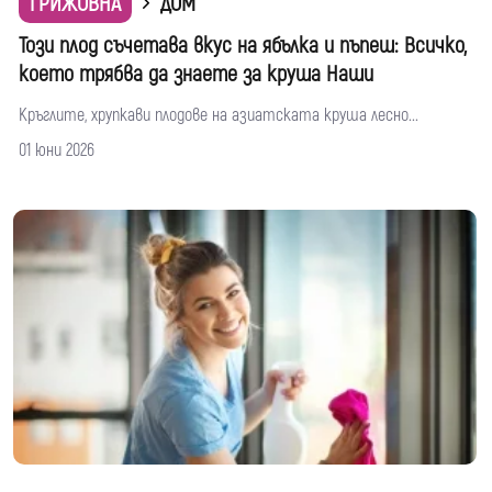
ГРИЖОВНА
ДОМ
Този плод съчетава вкус на ябълка и пъпеш: Всичко,
което трябва да знаете за круша Наши
Кръглите, хрупкави плодове на азиатската круша лесно...
01 юни 2026