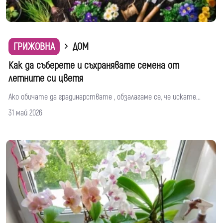
ГРИЖОВНА
ДОМ
Как да съберете и съхранявате семена от
летните си цветя
Ако обичате да градинарствате , обзалагаме се, че искате...
31 май 2026