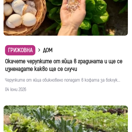
ГРИЖОВНА
ДОМ
Окачете черупките от яйца в градината и ще се
изненадате какво ще се случи
Черупките от яйца обикновено попадат в кофата за боклук...
04 юни 2026