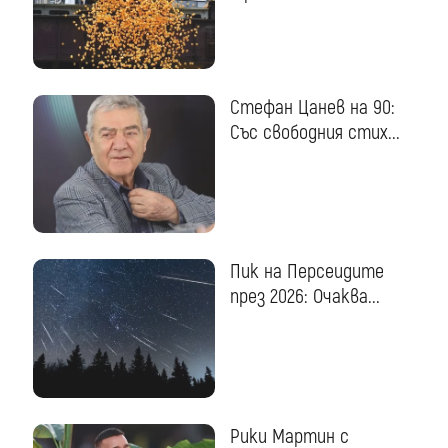
Стефан Цанев на 90:
Със свободния стих...
Пик на Персеидите
през 2026: Очаква...
Рики Мартин с