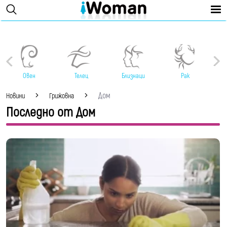
Овен
Телец
Близнаци
Рак
Дом
Новини
Грижовна
Последно от Дом