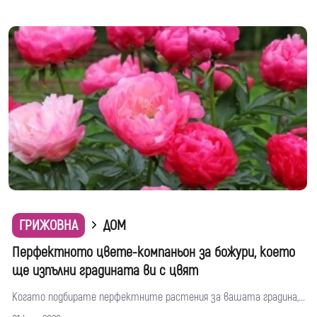
ГРИЖОВНА
ДОМ
Перфектното цвете-компаньон за божури, което
ще изпълни градината ви с цвят
Когато подбирате перфектните растения за вашата градина,...