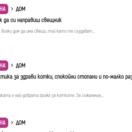
НА
ДОМ
ак да си направиш свещник
в всеки дом да има свещи, тъй като те създават...
НА
ДОМ
тика за здрави котки, спокойни стопани и по-малко раз
ата е най-добрата грижа за котките. За съжаление,...
НА
ДОМ