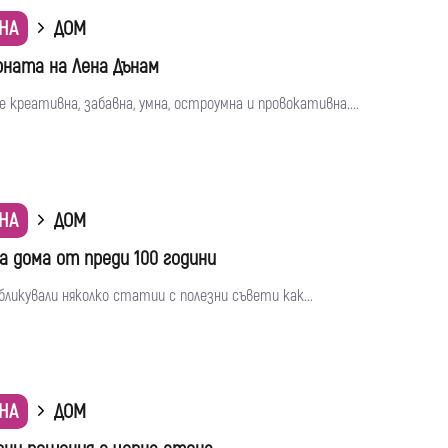
НА
ДОМ
рната на Лена Дънам
е креативна, забавна, умна, остроумна и провокативна....
НА
ДОМ
а дома от преди 100 години
бликували няколко статии с полезни съвети как...
НА
ДОМ