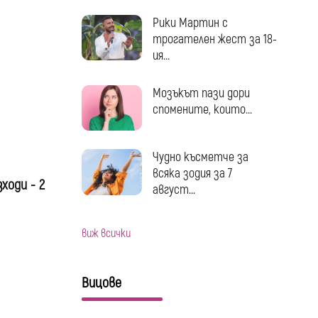
Рики Мартин с
трогателен жест за 18-
ия...
Мозъкът пази дори
спомените, които...
Чудно късметче за
всяка зодия за 7
ходи - 2
август...
виж всички
Вицове