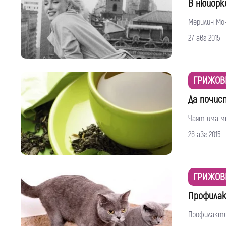
В нюйорк
Мерилин Мон
27 авг 2015
ГРИЖОВ
Да почис
Чаят има мн
26 авг 2015
ГРИЖОВ
Профилак
Профилактик