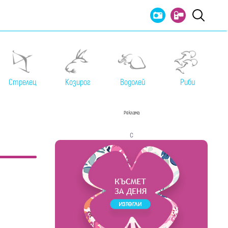
Стрелец
Козирог
Водолей
Риби
Реклама
с