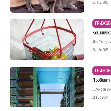
26 авг 2015
ГРИЖОВ
Кошничка
Ако вкъщи ч
24 авг 2015
ГРИЖОВ
Първият 
В Лондон 25
21 авг 2015