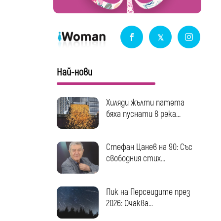
Най-нови
Хиляди жълти патета
бяха пуснати в река...
Стефан Цанев на 90: Със
свободния стих...
Пик на Персеидите през
2026: Очаква...