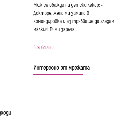
Мъж се обажда на детски лекар: -
Докторе, жена ми замина в
командировка и аз трябваше да гледам
малкия! Тя ми заръча...
виж всички
Интересно от мрежата
зходи