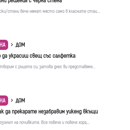
ни решения с черна стена
ски/стени вече нямат място само в класните стаи....
НА
ДОМ
о да украсиш свещ със салфетка
творим с ръцете си, затова днес ви представяме...
НА
ДОМ
как да прекарате незабравим уикенд вкъщи
зонът на почивките. Все повече и повече хора,...