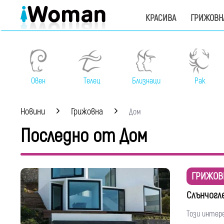
КРАСИВА
ГРИЖОВН
Овен
Телец
Близнаци
Рак
Новини
Грижовна
Дом
Последно от Дом
ГРИЖОВ
Слънчогл
Този интере