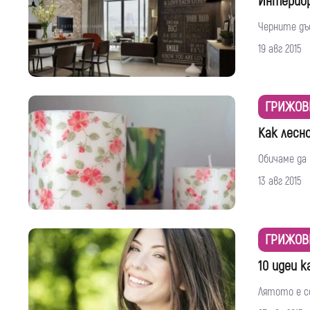
Интериор
Черните дъ
19 авг 2015
ГРИЖОВ
Как лесн
Обичаме да 
13 авг 2015
ГРИЖОВ
10 идеи 
Лятото е се