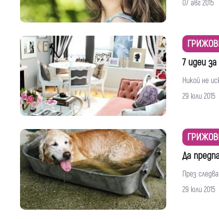
07 авг 2015
ГРИЖОВ
7 идеи з
Никой не ис
29 юли 2015
ГРИЖОВ
Да предп
През следв
29 юли 2015