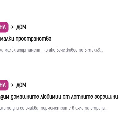
НА
ДОМ
а малки пространства
ка малък апартамент, но ако вече живеете в такъв,...
НА
ДОМ
азим домашните любимци от летните горещини
ащите дни се очаква термометрите в цялата страна...