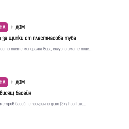
НА
ДОМ
 за щипки от пластмасова туба
есто пиете минерална вода, сигурно имате поне...
НА
ДОМ
висящ басейн
-метров басейн с прозрачно дъно (Sky Pool) ще...