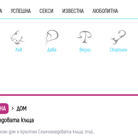
А
УСПЕШНА
СЕКСИ
ИЗВЕСТНА
ЛЮБОПИТНА
Лъв
Дева
Везни
Скорпион
НА
ДОМ
едовата къща
сен дом е кръстен Слънчогледовата къща, тъй...