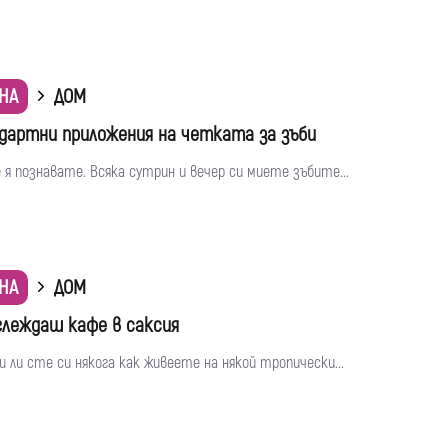
НА
ДОМ
дартни приложения на четката за зъби
 я познавате. Всяка сутрин и вечер си миете зъбите...
НА
ДОМ
глеждаш кафе в саксия
 ли сте си някога как живеете на някой тропически...