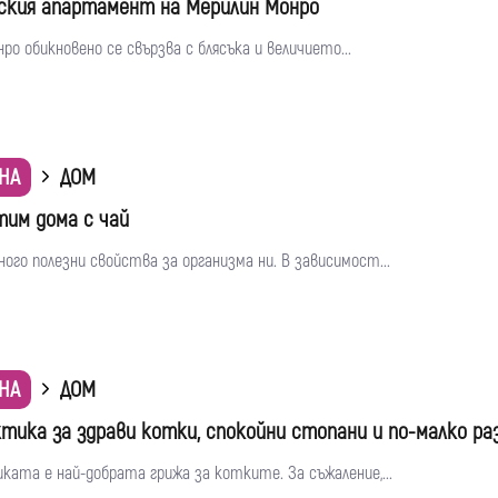
ския апартамент на Мерилин Монро
ро обикновено се свързва с блясъка и величието...
НА
ДОМ
тим дома с чай
ого полезни свойства за организма ни. В зависимост...
НА
ДОМ
тика за здрави котки, спокойни стопани и по-малко ра
ата е най-добрата грижа за котките. За съжаление,...