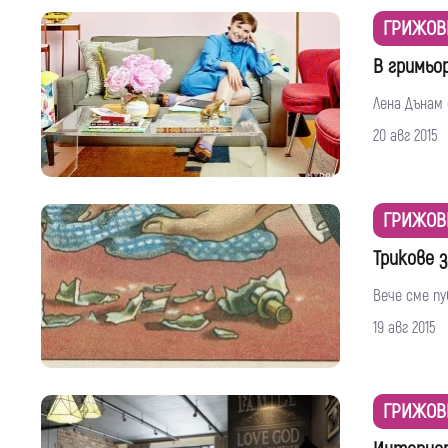
ГРИЖОВ
В гримьо
Лена Дънам 
20 авг 2015
ГРИЖОВ
Трикове з
Вече сме пу
19 авг 2015
ГРИЖОВ