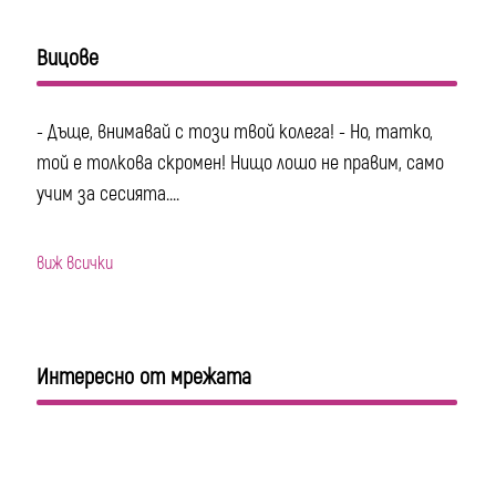
Вицове
- Дъще, внимавай с този твой колега! - Но, татко,
той е толкова скромен! Нищо лошо не правим, само
учим за сесията....
виж всички
Интересно от мрежата