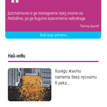
Достатъчно е да погледнете през очите на
Любовта, за да видите красотата навсякъде.
Петър Дънов
Виж още цитати
Най-нови
Хиляди жълти
патета бяха пуснати
в река...