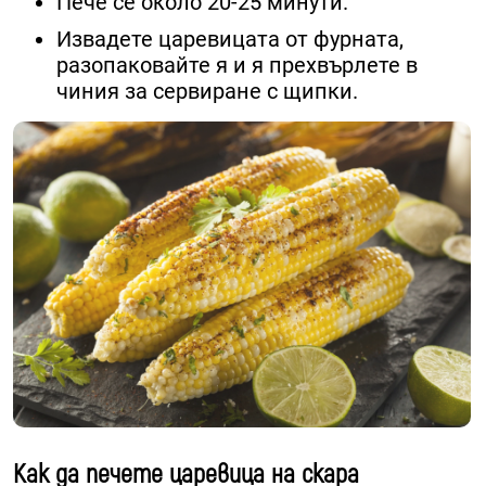
Пече се около 20-25 минути.
Извадете царевицата от фурната,
разопаковайте я и я прехвърлете в
чиния за сервиране с щипки.
Как да печете царевица на скара