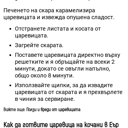
Печенето на скара карамелизира
царевицата и извежда опушена сладост.
Отстранете листата и косата от
царевицата.
Загрейте скарата.
Поставете царевицата директно върху
решетките и я обръщайте на всеки 2
минути, докато се овъгли напълно,
общо около 8 минути.
Използвайте щипки, за да извадите
царевицата от скарата и я прехвърлете
в чиния за сервиране.
Вижте още:
Ползи и вреди от царевицата
Как да готвите царевица на кочани в Еър