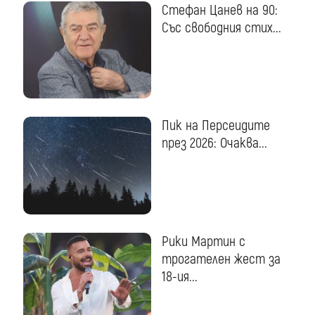
Стефан Цанев на 90:
Със свободния стих...
Пик на Персеидите
през 2026: Очаква...
Рики Мартин с
трогателен жест за
18-ия...