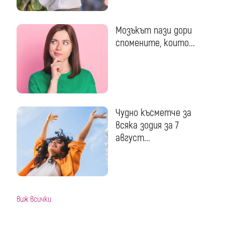
Мозъкът пази дори
спомените, които...
Чудно късметче за
всяка зодия за 7
август...
виж всички