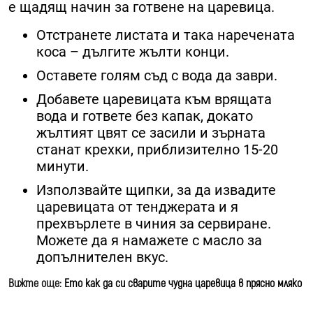
е щадящ начин за готвене на царевица.
Отстранете листата и така наречената
коса – дългите жълти конци.
Оставете голям съд с вода да заври.
Добавете царевицата към врящата
вода и гответе без капак, докато
жълтият цвят се засили и зърната
станат крехки, приблизително 15-20
минути.
Използвайте щипки, за да извадите
царевицата от тенджерата и я
прехвърлете в чиния за сервиране.
Можете да я намажете с масло за
допълнителен вкус.
Вижте още:
Ето как да си сварите чудна царевица в прясно мляко