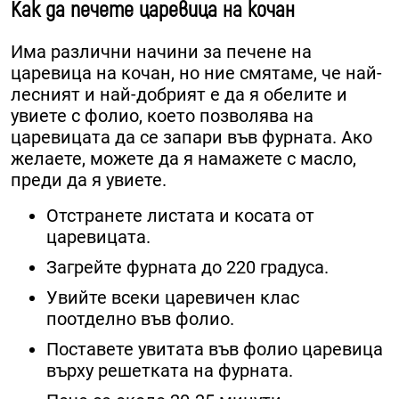
Как да печете царевица на кочан
Има различни начини за печене на
царевица на кочан, но ние смятаме, че най-
лесният и най-добрият е да я обелите и
увиете с фолио, което позволява на
царевицата да се запари във фурната. Ако
желаете, можете да я намажете с масло,
преди да я увиете.
Отстранете листата и косата от
царевицата.
Загрейте фурната до 220 градуса.
Увийте всеки царевичен клас
поотделно във фолио.
Поставете увитата във фолио царевица
върху решетката на фурната.