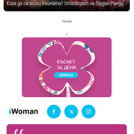
Кога да се осоли каймата? Отговорът на Гордън Рамзи
Реклама
с