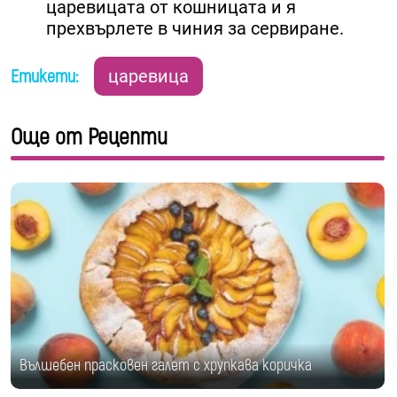
царевицата от кошницата и я
прехвърлете в чиния за сервиране.
Етикети:
царевица
Още от Рецепти
Вълшебен прасковен галет с хрупкава коричка