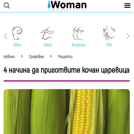
Овен
Телец
Близнаци
Рак
Новини
Грижовна
Рецепти
4 начина да приготвите кочан царевица