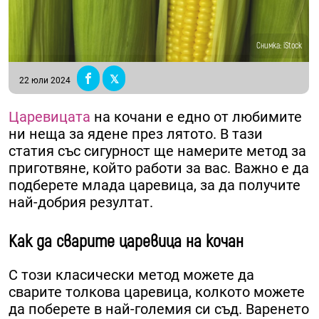
Снимка: iStock
22 юли 2024
Царевицата
на кочани е едно от любимите
ни неща за ядене през лятото. В тази
статия със сигурност ще намерите метод за
приготвяне, който работи за вас. Важно е да
подберете млада царевица, за да получите
най-добрия резултат.
Как да сварите царевица на кочан
С този класически метод можете да
сварите толкова царевица, колкото можете
да поберете в най-големия си съд. Варенето