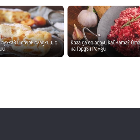
пухкав и сочен сладкиш с
Кога да се осоли каймата? От
ии
на Гордън Рамзи