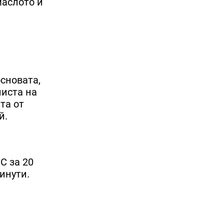
маслото и
сновата,
листа на
та от
й.
C за 20
инути.