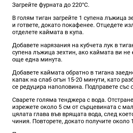
Загрейте фурната до 220°C.
В голям тиган загрейте 1 супена лъжица з
и гответе, докато покафенее. Отцедете и
отделете каймата в купа.
Добавете нарязания на кубчета лук в тиган
супена лъжица зехтин, ако каймата ви не 
още една минута.
Добавете каймата обратно в тигана заедно
капак на слаб огън 15-20 минути, като раз
се редуцира наполовина. Подправете със с
Сварете голяма тенджера с вода. Отстран
изрежете около 5 см от сърцевината с мал
цялата глава във врящата вода, след коет
чиния. Повторете, докато получите около 