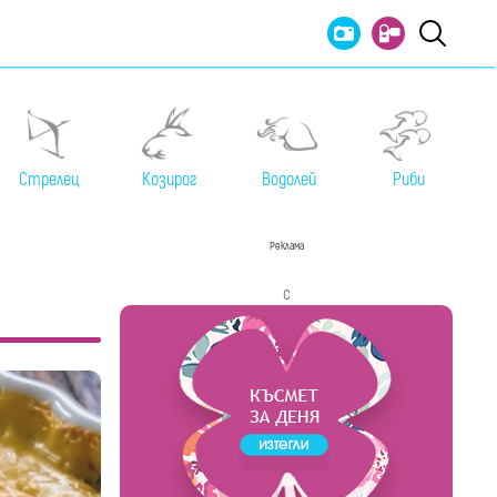
Стрелец
Козирог
Водолей
Риби
Реклама
с