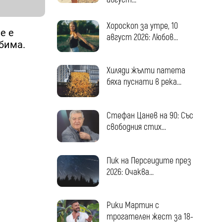
Хороскоп за утре, 10
е е
август 2026: Любов...
юбима.
Хиляди жълти патета
бяха пуснати в река...
Стефан Цанев на 90: Със
свободния стих...
Пик на Персеидите през
2026: Очаква...
Рики Мартин с
трогателен жест за 18-