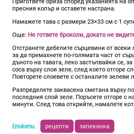
Пригответе ориза според указанията на оп
пресния копър и оставете настрана.
Намажете тава с размери 23×33 см с 1 су
Още:
Не гответе броколи, докато не видит
Отстранете дебелите сърцевини от всеки л
за да премахнете по-голямата част от сър
дъното на тавата, леко застъпвайки се, з
соса върху слоя зеле, след което отгоре 
Повторете слоевете с останалите зелеви ли
Разпределете заквасена сметана върху по
последния слой зеле. Поръсете отгоре с н
минути. След това открийте, намалете кот
Етикети:
рецепти
запеканка