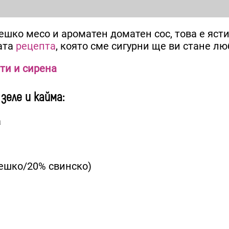
ешко месо и ароматен доматен сос, това е ясти
ата
рецепта
, която сме сигурни ще ви стане л
ти и сирена
зеле и кайма:
а
лешко/20% свинско)