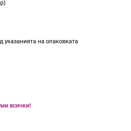
р)
ед указанията на опаковката
уми всички!