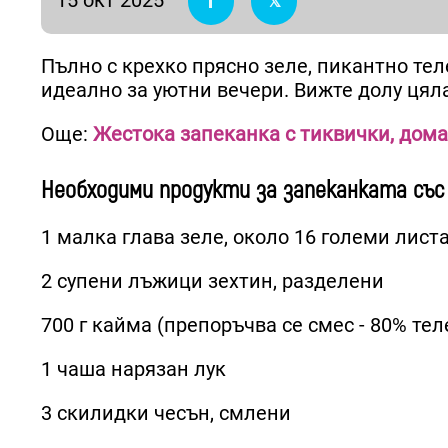
Пълно с крехко прясно зеле, пикантно тел
идеално за уютни вечери. Вижте долу цял
Още:
Жестока запеканка с тиквички, дома
Необходими продукти за запеканката със 
1 малка глава зеле, около 16 големи лист
2 супени лъжици зехтин, разделени
700 г кайма (препоръчва се смес - 80% те
1 чаша нарязан лук
3 скилидки чесън, смлени