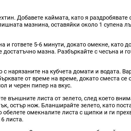
ехтин. Добавете каймата, като я раздробявате 
злишната мазнина, оставяйки около 1 супена л
а и гответе 5-6 минути, докато омекне, като д
е достатъчно мазна. Разбъркайте с чесъна и го
 с нарязаните на кубчета домати и водата. Ва
бърквате от време на време, докато сместа се 
ол и черен пипер на вкус.
ете външните листа от зелето, след което вни
ък, остър нож. Бланширайте зелето, като пост
о обелете омекналите листа с щипки и ги прех
16 листа.