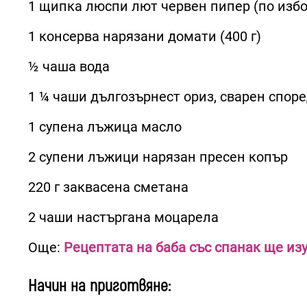
1 щипка люспи лют червен пипер (по избо
1 консерва нарязани домати (400 г)
½ чаша вода
1 ¼ чаши дългозърнест ориз, сварен спор
1 супена лъжица масло
2 супени лъжици нарязан пресен копър
220 г заквасена сметана
2 чаши настъргана моцарела
Още:
Рецептата на баба със спанак ще из
Начин на приготвяне: