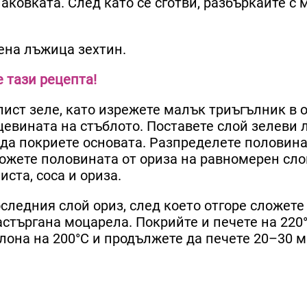
аковката. След като се сготви, разбъркайте с 
пена лъжица зехтин.
е тази рецепта!
ист зеле, като изрежете малък триъгълник в о
цевината на стъблото. Поставете слой зелеви 
а да покриете основата. Разпределете половина
сложете половината от ориза на равномерен сло
ста, соса и ориза.
следния слой ориз, след което отгоре сложете
астъргана моцарела. Покрийте и печете на 220°
лона на 200°C и продължете да печете 20–30 м