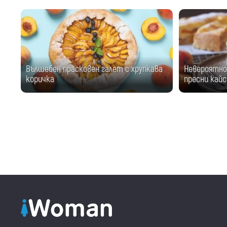
Вълшебен прасковен галет с хрупкава
Невероятно 
коричка
пресни кайс