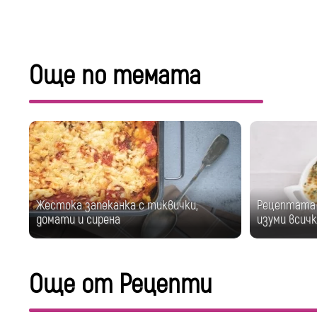
Още по темата
Жестока запеканка с тиквички,
Рецептата 
домати и сирена
изуми всичк
Още от Рецепти