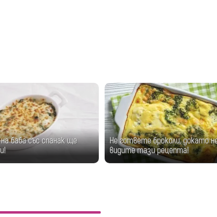
на баба със спанак ще
Не гответе броколи, докато н
и!
видите тази рецепта!