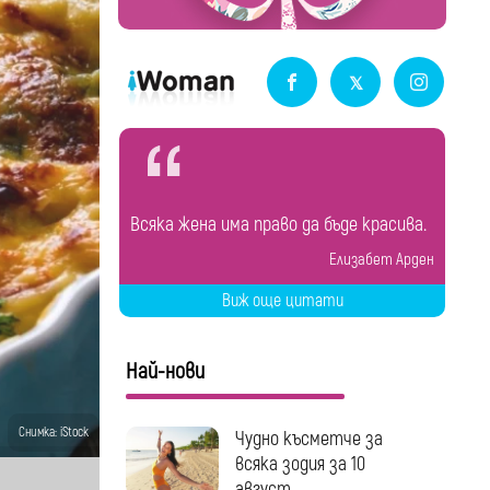
Всяка жена има право да бъде красива.
Елизабет Арден
Виж още цитати
Най-нови
Снимка: iStock
Чудно късметче за
всяка зодия за 10
август...