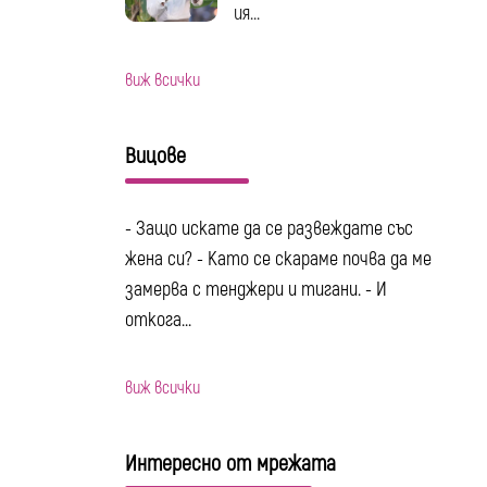
ия...
виж всички
Вицове
- Защо искате да се развеждате със
жена си? - Като се скараме почва да ме
замерва с тенджери и тигани. - И
откога...
виж всички
Интересно от мрежата