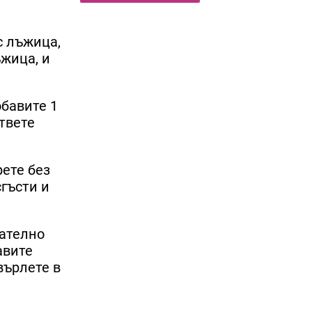
с лъжица,
ъжица, и
обавите 1
твете
рете без
сгъсти и
мателно
авите
върлете в