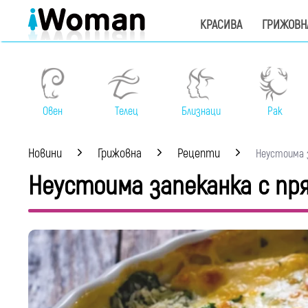
КРАСИВА
ГРИЖОВН
Овен
Телец
Близнаци
Рак
Новини
Грижовна
Рецепти
Неустоима за
Неустоима запеканка с пря