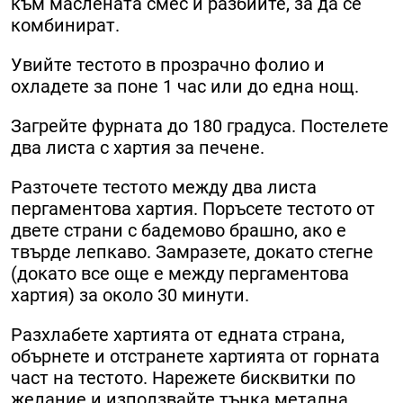
към маслената смес и разбийте, за да се
комбинират.
Увийте тестото в прозрачно фолио и
охладете за поне 1 час или до една нощ.
Загрейте фурната до 180 градуса. Постелете
два листа с хартия за печене.
Разточете тестото между два листа
пергаментова хартия. Поръсете тестото от
двете страни с бадемово брашно, ако е
твърде лепкаво. Замразете, докато стегне
(докато все още е между пергаментова
хартия) за около 30 минути.
Разхлабете хартията от едната страна,
обърнете и отстранете хартията от горната
част на тестото. Нарежете бисквитки по
желание и използвайте тънка метална