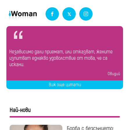
Независимо дали приемат, или отказват, жените
изпитват еднакво удоволствие от това, че са
искани.
Овидий
Виж още цитати
Най-нови
Борба с безсънието: