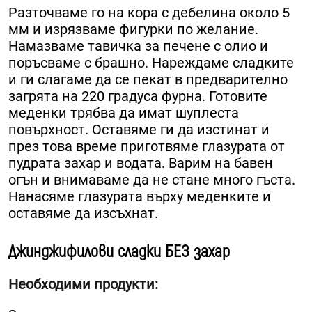
Разточваме го на кора с дебелина около 5
мм и изрязваме фигурки по желание.
Намазваме тавичка за печене с олио и
поръсваме с брашно. Нареждаме сладките
и ги слагаме да се пекат в предварително
загрята на 220 градуса фурна. Готовите
меденки трябва да имат шуплеста
повърхност. Оставяме ги да изстинат и
през това време приготвяме глазурата от
пудрата захар и водата. Варим на бавен
огън и внимаваме да не стане много гъста.
Нанасяме глазурата върху меденките и
оставяме да изсъхнат.
Джинджифилови сладки БЕЗ захар
Необходими продукти: