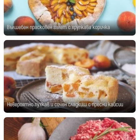
Вълшебен прасковен галет с хрупкава коричка
Невероятно пухкав и сочен сладкиш с пресни кайсии