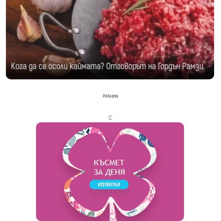
Кога да се осоли каймата? Отговорът на Гордън Рамзи
Реклама
с