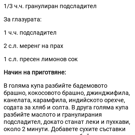
1/3 ч.ч. гранулиран подсладител
За глазурата:
1 ч.ч. подсладител
2 с.л. меренг на прах
1 с.л. пресен лимонов сок
Начин на приготвяне:
В голяма купа разбийте бадемовото
брашно, кокосовото брашно, джинджифила,
канелата, карамфила, индийското орехче,
содата за хляб и солта. В друга голяма купа
разбийте маслото и гранулирания
подсладител, докато станат леки и пухкави,
около 2 минути. Добавете сухите съставки