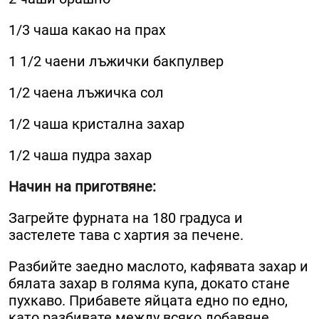
1/3 чаша какао на прах
1 1/2 чаени лъжички бакпулвер
1/2 чаена лъжичка сол
1/2 чаша кристална захар
1/2 чаша пудра захар
Начин на приготвяне:
Загрейте фурната на 180 градуса и
застелете тава с хартия за печене.
Разбийте заедно маслото, кафявата захар и
бялата захар в голяма купа, докато стане
пухкаво. Прибавете яйцата едно по едно,
като разбивате между всяко добавяне.