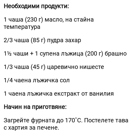
Необходими продукти:
1 чаша (230 г) масло, на стайна
температура
2/3 чаша (85 г) пудра захар
1½ чаши + 1 супена лъжица (200 г) брашно
1/3 чаша (45 г) царевично нишесте
1/4 чаена лъжичка сол
1 чаена лъжичка екстракт от ванилия
Начин на приготвяне:
Загрейте фурната до 170˚C. Постелете тава
с хартия за печене.