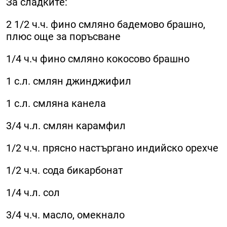
За сладките:
2 1/2 ч.ч. фино смляно бадемово брашно,
плюс още за поръсване
1/4 ч.ч фино смляно кокосово брашно
1 с.л. смлян джинджифил
1 с.л. смляна канела
3/4 ч.л. смлян карамфил
1/2 ч.ч. прясно настъргано индийско орехче
1/2 ч.ч. сода бикарбонат
1/4 ч.л. сол
3/4 ч.ч. масло, омекнало