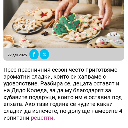
Снимка: iStock
22 дек 2025
През празничния сезон често приготвяме
ароматни сладки, които си хапваме с
удоволствие. Разбира се, децата оставят и
на Дядо Коледа, за да му благодарят за
хубавите подаръци, които им е оставил под
елхата. Ако тази година се чудите какви
сладки да изпечете, по-долу ще намерите 4
изпитани
рецепти
.