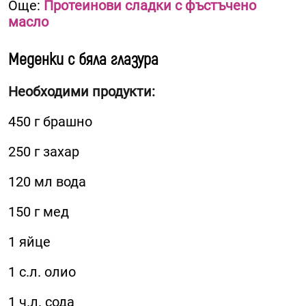
Още:
Протеинови сладки с фъстъчено
масло
Меденки с бяла глазура
Необходими продукти:
450 г брашно
250 г захар
120 мл вода
150 г мед
1 яйце
1 с.л. олио
1 ч.л. сода