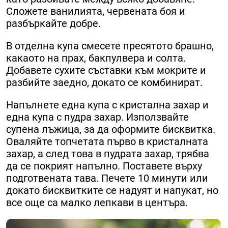
Сложете ванилията, червената боя и
разбъркайте добре.
В отделна купа смесете пресятото брашно,
какаото на прах, бакпулвера и солта.
Добавете сухите съставки към мокрите и
разбийте заедно, докато се комбинират.
Напълнете една купа с кристална захар и
една купа с пудра захар. Използвайте
супена лъжица, за да оформите бисквитка.
Оваляйте топчетата първо в кристалната
захар, а след това в пудрата захар, трябва
да се покрият напълно. Поставете върху
подготвената тава. Печете 10 минути или
докато бисквитките се надуят и напукат, но
все още са малко лепкави в центъра.