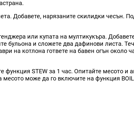
астрана.
чета. Добавете, нарязаните скилидки чесън. П
тенджера или купата на мултикукъра. Добавет
те бульона и сложете два дафинови листа. Те
ври на котлона гответе на бавен огън около ча
е функция STEW за 1 час. Опитайте месото и а
 месото може да го включите на функция BOIL