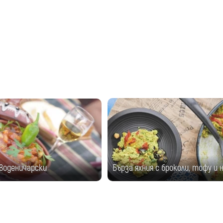
 воденичарски
Бърза яхния с броколи, тофу и 