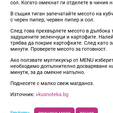
сол. Когато омекнат ги отделете в чиния н
В същия тиган запечатайте месото на куб
с черен пипер, червен пипер и сол.
След това прехвърлете месото в дълбока 
задушените зеленчуци и картофите. Налей
трябва да покрие картофките. След като за
минути. Проверете месото за готовност.
Ако ползвате мултикукър от MENU изберет
необходимо допълнително досваряване на
минути, за да омекне напълно.
Поднесете с малко свеж магданоз.
Източник:
vkusnoteka.bg
свинско месо
яхния