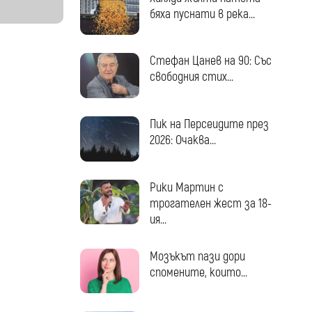
бяха пуснати в река...
Стефан Цанев на 90: Със
свободния стих...
Пик на Персеидите през
2026: Очаква...
Рики Мартин с
трогателен жест за 18-
ия...
Мозъкът пази дори
спомените, които...