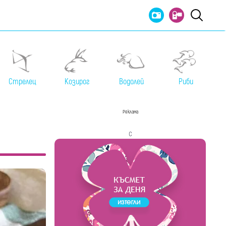
Стрелец
Козирог
Водолей
Риби
Реклама
с