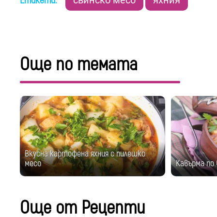
Етикети:
Още по темата
Вкусна картофена яхния с пилешко
месо
Кавърма по
Още от Рецепти