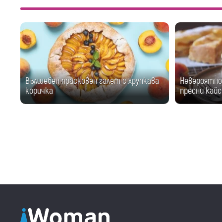
Вълшебен прасковен галет с хрупкава
Невероятно 
коричка
пресни кайс