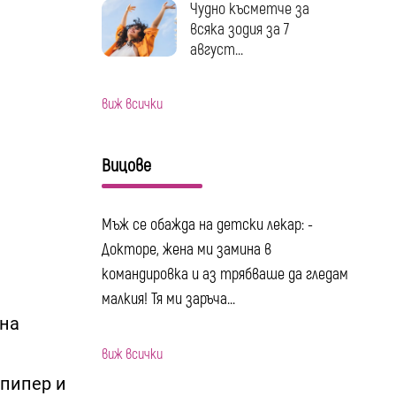
Чудно късметче за
всяка зодия за 7
август...
виж всички
Вицове
Мъж се обажда на детски лекар: -
Докторе, жена ми замина в
командировка и аз трябваше да гледам
малкия! Тя ми заръча...
 на
виж всички
 пипер и