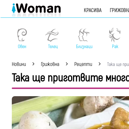
КРАСИВА
ГРИЖОВН
Овен
Телец
Близнаци
Рак
Новини
Грижовна
Рецепти
Така ще приг
Така ще приготвите много 