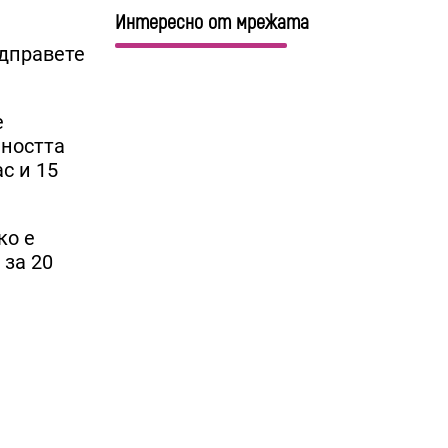
Интересно от мрежата
одправете
е
чността
с и 15
ко е
 за 20