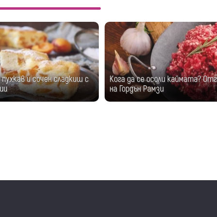
пухкав и сочен сладкиш с
Кога да се осоли каймата? От
ии
на Гордън Рамзи