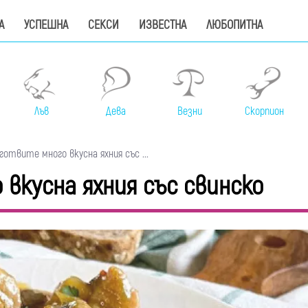
А
УСПЕШНА
СЕКСИ
ИЗВЕСТНА
ЛЮБОПИТНА
Лъв
Дева
Везни
Скорпион
отвите много вкусна яхния със ...
вкусна яхния със свинско