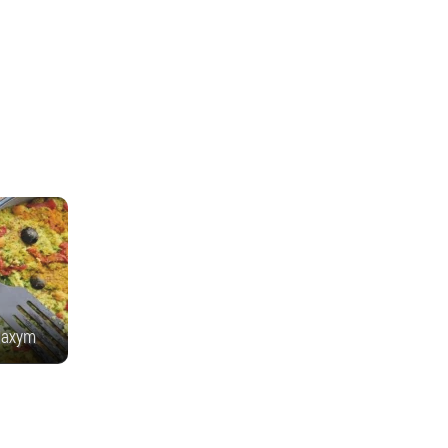
нахут