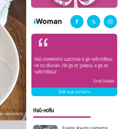
Най-голямото щастие е да чувстваш,
че си обичан...Не да го знаеш, а да го
чувстваш!
Eлиф Шафак
Виж още цитати
Най-нови
ка: vkusnoteka.bg
Хиляди жълти патета