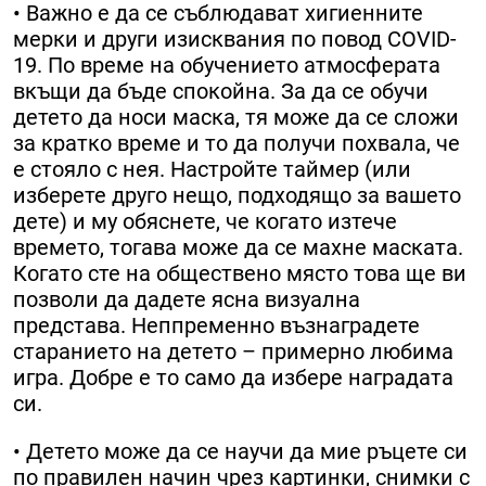
• Важно е да се съблюдават хигиенните
мерки и други изисквания по повод COVID-
19. По време на обучението атмосферата
вкъщи да бъде спокойна. За да се обучи
детето да носи маска, тя може да се сложи
за кратко време и то да получи похвала, че
е стояло с нея. Настройте таймер (или
изберете друго нещо, подходящо за вашето
дете) и му обяснете, че когато изтече
времето, тогава може да се махне маската.
Когато сте на обществено място това ще ви
позволи да дадете ясна визуална
представа. Неппременно възнаградете
старанието на детето – примерно любима
игра. Добре е то само да избере наградата
си.
• Детето може да се научи да мие ръцете си
по правилен начин чрез картинки, снимки с