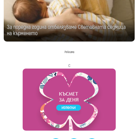
За поредна година отбелязваме Световната седмица
на кърменето
Реклама
с