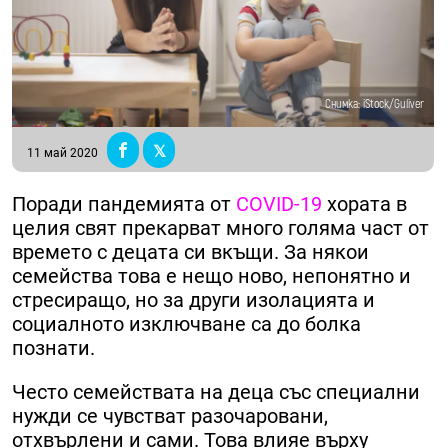
Снимка: iStock/Guliver
11 май 2020
Поради пандемията от
COVID-19
хората в
целия свят прекарват много голяма част от
времето с децата си вкъщи. За някои
семейства това е нещо ново, непонятно и
стресиращо, но за други изолацията и
социалното изключване са до болка
познати.
Често семействата на деца със специални
нужди се чувстват разочаровани,
отхвърлени и сами. Това влияе върху