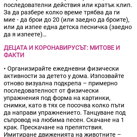
последователни действия или кратък клип.
За да разбере колко време трябва да ги
миe - да брои до 20 (или заедно да броите),
или да изпее една детска песничка (заедно
да я изпеете)…
ДЕЦАТА И КОРОНАВИРУСЪТ: МИТОВЕ И
ФАКТИ
• Организирайте ежедневни физически
активности за детето у дома. Изпозвайте
отново визуална подкрепа – примерно
последователност от физически
упражнения под форма на картинки,
снимки, като в тях се посочва колко пъти
да направи упражнението. Танцуване под
съпровод на любима песен. Скачане на 1
крак. Прескачане на препятствия.
Имитиране движенията на животните –