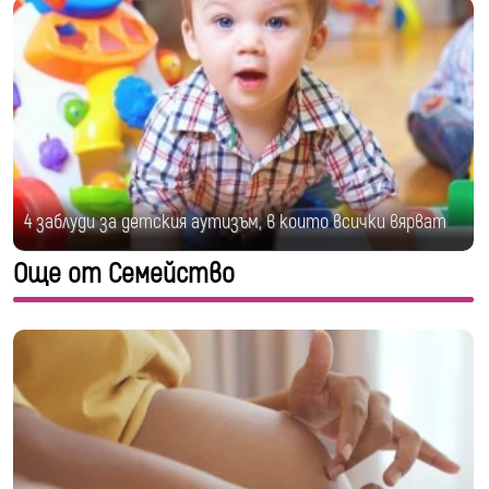
4 заблуди за детския аутизъм, в които всички вярват
Още от Семейство