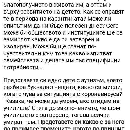
благополучието в живота им, а оттам и
върху развитието на детето. Как се справят
те в периода на карантината? Може ли
опитът им да ни бъде полезен днес? Сега
може би обществото и институциите ще се
замислят какво е да си затворен и
изолиран. Може би ще станат по-
чувствителни към това какво изпитват
семействата и децата им със специфични
потребности…
Представете си едно дете с аутизъм, което
разбира буквално нещата, какво си мисли,
когато чува за ситуацията с коронавируса?
"Казаха, че може да умрем, ако отидем на
училище." Стига до заключението, че щом
училището е затворено, тогава всички
умират там.
Представете си какво е за него
да преживее промените, когато по принцип