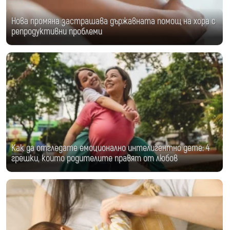
Нова промяна застрашава държавната помощ на хора с
репродуктивни проблеми
Как да отгледате емоционално интелигентно дете: 4
грешки, които родителите правят от любов