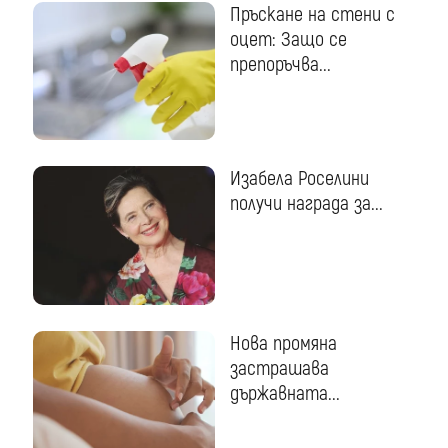
Пръскане на стени с
оцет: Защо се
препоръчва...
Изабела Роселини
получи награда за...
Нова промяна
застрашава
държавната...