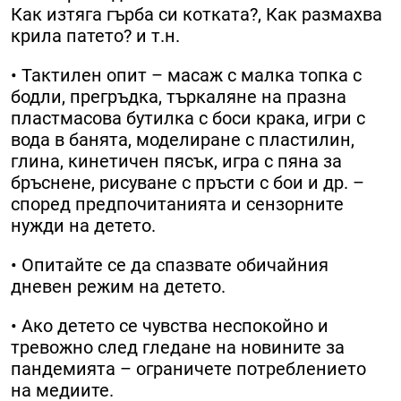
Как изтяга гърба си котката?, Как размахва
крила патето? и т.н.
• Тактилен опит – масаж с малка топка с
бодли, прегръдка, търкаляне на празна
пластмасова бутилка с боси крака, игри с
вода в банята, моделиране с пластилин,
глина, кинетичен пясък, игра с пяна за
бръснене, рисуване с пръсти с бои и др. –
според предпочитанията и сензорните
нужди на детето.
• Опитайте се да спазвате обичайния
дневен режим на детето.
• Ако детето се чувства неспокойно и
тревожно след гледане на новините за
пандемията – ограничете потреблението
на медиите.