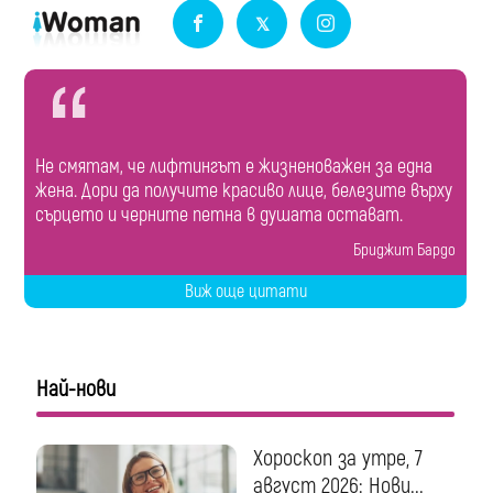
Не смятам, че лифтингът е жизненоважен за една
жена. Дори да получите красиво лице, белезите върху
сърцето и черните петна в душата остават.
Бриджит Бардо
Виж още цитати
Най-нови
Хороскоп за утре, 7
август 2026: Нови...