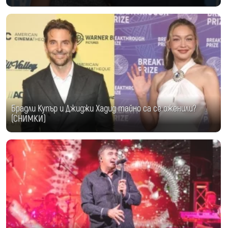
Брадли Купър и Джиджи Хадид тайно са се оженили?
(СНИМКИ)