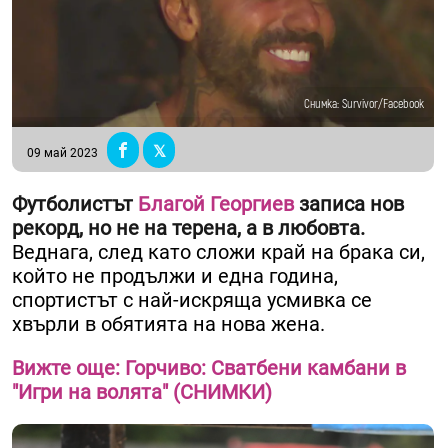
Снимка: Survivor/Facebook
09 май 2023
Футболистът
Благой Георгиев
записа нов
рекорд, но не на терена, а в любовта.
Веднага, след като сложи край на брака си,
който не продължи и една година,
спортистът с най-искряща усмивка се
хвърли в обятията на нова жена.
Вижте още: Горчиво: Сватбени камбани в
"Игри на волята" (СНИМКИ)