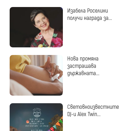
Изабела Роселини
получи награда за...
Нова промяна
застрашава
държавната...
Световноизвестните
DJ-и Alex Twin...