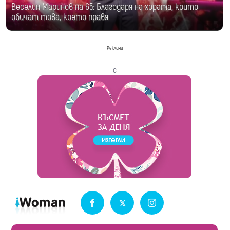
Веселин Маринов на 65: Благодаря на хората, които
обичат това, което правя
Реклама
с