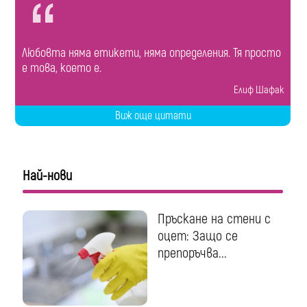
Любовта няма етикети, няма определения. Тя просто
е това, което е.
Елиф Шафак
Виж още цитати
Най-нови
Пръскане на стени с
оцет: Защо се
препоръчва...