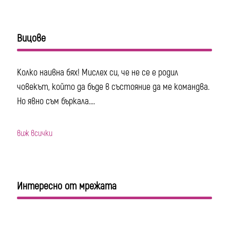
Вицове
Колко наивна бях! Мислех си, че не се е родил
човекът, който да бъде в състояние да ме командва.
Но явно съм бъркала....
виж всички
Интересно от мрежата