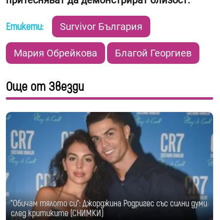
Етикети:
Survivor България
Мария Обрейкова
Благой Георгиев
Още от Звезди
"Обичам тялото си": Джорджина Родригес със силни думи
след критиките (СНИМКИ)