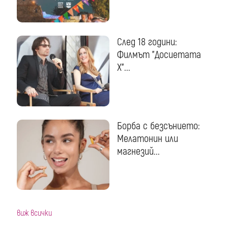
След 18 години:
Филмът "Досиетата
Х"...
Борба с безсънието:
Мелатонин или
магнезий...
виж всички