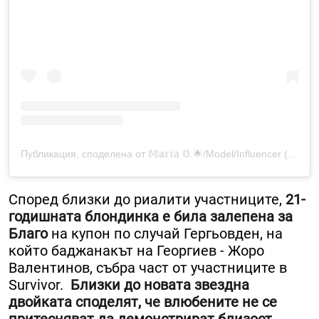
Публикация, споделена от 𝕄𝕒𝕣𝕚𝕒 𝕆.🌟/Model/Influencer (@maria.obreikova)
Според близки до риалити участниците,
21-
годишната блондинка е била залепена за
Благо
на купон по случай Гергьовден, на
който баджанакът на Георгиев - Жоро
Валентинов, събра част от участниците в
Survivor.
Близки до новата звездна
двойката споделят, че влюбените не се
притесняват да демонстрират близост.