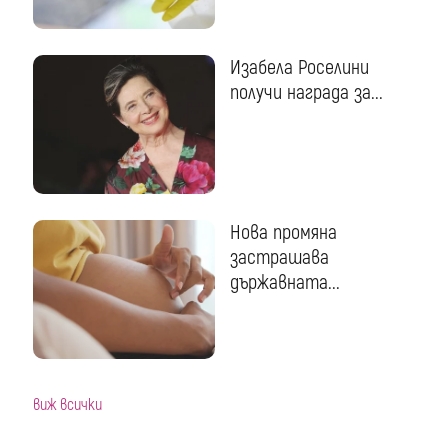
Изабела Роселини
получи награда за...
Нова промяна
застрашава
държавната...
виж всички