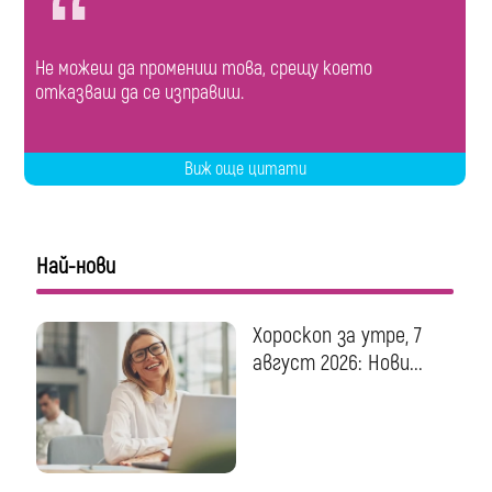
Не можеш да промениш това, срещу което
отказваш да се изправиш.
Виж още цитати
Най-нови
Хороскоп за утре, 7
август 2026: Нови...