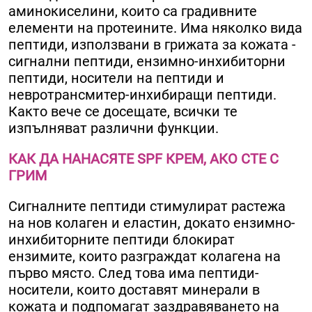
аминокиселини, които са градивните
елементи на протеините. Има няколко вида
пептиди, използвани в грижата за кожата -
сигнални пептиди, ензимно-инхибиторни
пептиди, носители на пептиди и
невротрансмитер-инхибиращи пептиди.
Както вече се досещате, всички те
изпълняват различни функции.
КАК ДА НАНАСЯТЕ SPF КРЕМ, АКО СТЕ С
ГРИМ
Сигналните пептиди стимулират растежа
на нов колаген и еластин, докато ензимно-
инхибиторните пептиди блокират
ензимите, които разграждат колагена на
първо място. След това има пептиди-
носители, които доставят минерали в
кожата и подпомагат заздравяването на