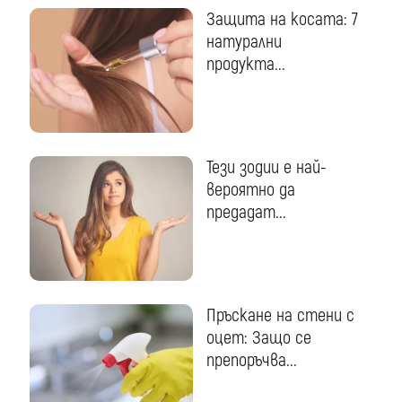
Защита на косата: 7
натурални
продукта...
Тези зодии е най-
вероятно да
предадат...
Пръскане на стени с
оцет: Защо се
препоръчва...