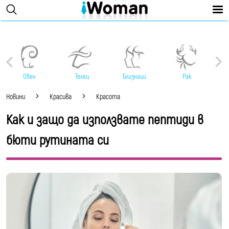
Овен
Телец
Близнаци
Рак
Новини
Красива
Красота
Как и защо да използвате пептиди в
бюти рутината си