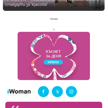
стандарти за "красота"
Реклама
с