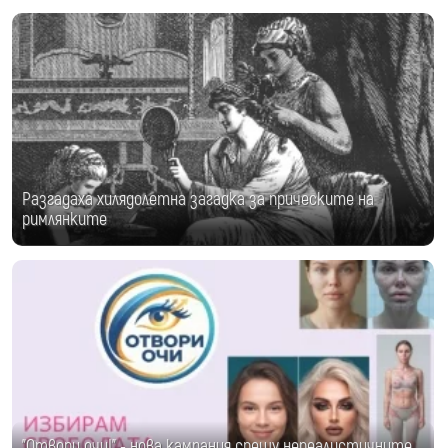
Разгадаха хилядолетна загадка за прическите на
римлянките
"Отвори очи!" - нова кампания срещу нереалистичните