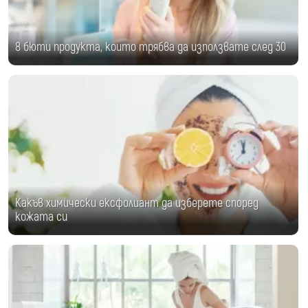
8 бюти продукта, които трябва да използвате след 30
Какъв химически ексфолиант да изберете според
кожата си