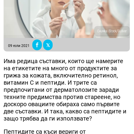
Снимка: iStock/Guliver
09 юли 2021
Има редица съставки, които ще намерите
на етикетите на много от продуктите за
грижа за кожата, включително ретинол,
витамин С и пептиди. И трите са
предпочитани от дерматолозите заради
техните предимства против стареене, но
доскоро овациите обираха само първите
две съставки. И така, какво са пептидите и
защо трябва да ги използвате?
Пептидите са къси вериги от