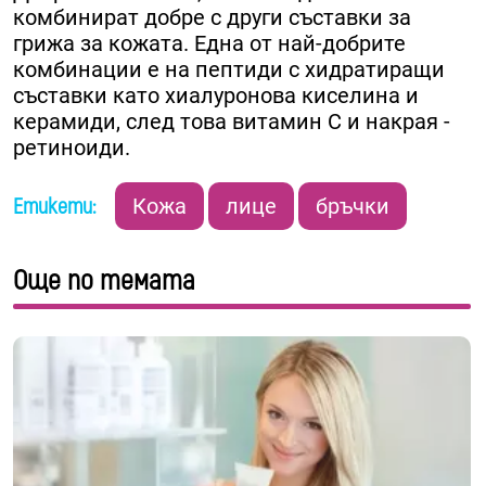
комбинират добре с други съставки за
грижа за кожата. Една от най-добрите
комбинации е на пептиди с хидратиращи
съставки като хиалуронова киселина и
керамиди, след това витамин С и накрая -
ретиноиди.
Етикети:
Кожа
лице
бръчки
Още по темата