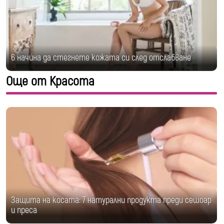
6 начина да стегнете кожата си след отслабване
Още от Красота
Защита на косата: 7 натурални продукта преди сешоар
и преса