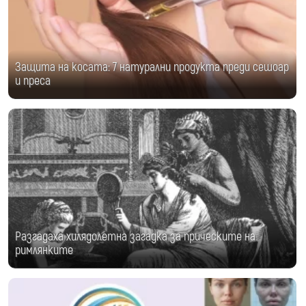
Защита на косата: 7 натурални продукта преди сешоар
и преса
Разгадаха хилядолетна загадка за прическите на
римлянките