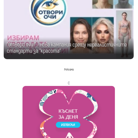
"Отвори очи!" - нова кампания срещу нереалистичните
стандарти за "красота"
Реклама
с