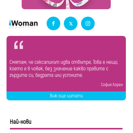
Смятам, че сексапилът идва отвътре. Това е нещо,
което е в човек, без значение какво правите с
гърдите си, бедрата или устните.
София Лорен
Виж още цитати
Най-нови