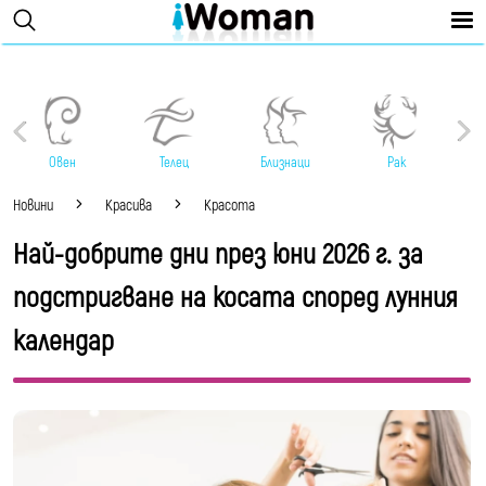
Овен
Телец
Близнаци
Рак
Новини
Красива
Красота
Най-добрите дни през юни 2026 г. за
подстригване на косата според лунния
календар