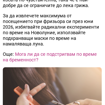
добре да се ограничите до лека грижа.
За да извлечете максимума от
посещението при фризьора си през юни
2026, избягвайте радикални експерименти
по време на Новолуние, използвайте
подхранващи маски по време на
намаляваща луна.
Още:
Мога ли да се подстригвам по време
на бременност?