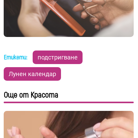
Етикети:
подстригване
Лунен календар
Още от Красота