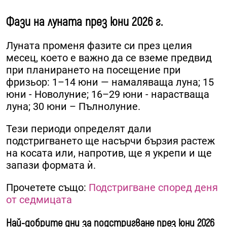
Фази на луната през юни 2026 г.
Луната променя фазите си през целия
месец, което е важно да се вземе предвид
при планирането на посещение при
фризьор: 1–14 юни — намаляваща луна; 15
юни - Новолуние; 16–29 юни - нарастваща
луна; 30 юни – Пълнолуние.
Тези периоди определят дали
подстригването ще насърчи бързия растеж
на косата или, напротив, ще я укрепи и ще
запази формата ѝ.
Прочетете също:
Подстригване според деня
от седмицата
Най-добрите дни за подстригване през юни 2026