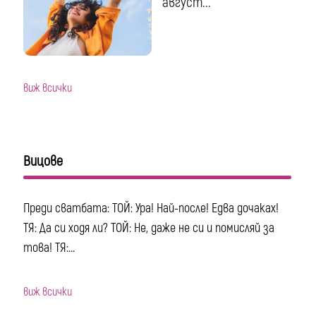
август...
виж всички
Вицове
Преди сватбата: ТОЙ: Ура! Най-после! Едва дочаках!
ТЯ: Да си ходя ли? ТОЙ: Не, даже не си и помисляй за
това! ТЯ:...
виж всички