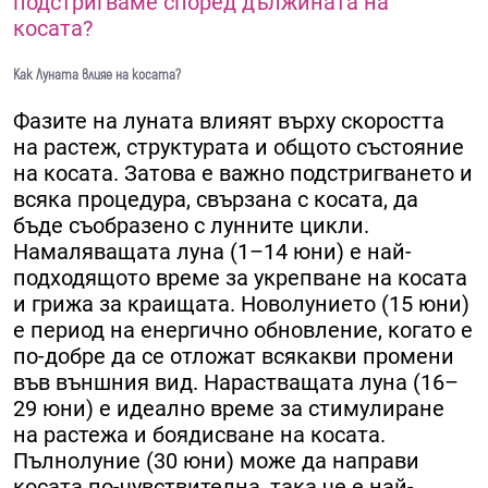
подстригваме според дължината на
косата?
Как Луната влияе на косата?
Фазите на луната влияят върху скоростта
на растеж, структурата и общото състояние
на косата. Затова е важно подстригването и
всяка процедура, свързана с косата, да
бъде съобразено с лунните цикли.
Намаляващата луна (1–14 юни) е най-
подходящото време за укрепване на косата
и грижа за краищата. Новолунието (15 юни)
е период на енергично обновление, когато е
по-добре да се отложат всякакви промени
във външния вид. Нарастващата луна (16–
29 юни) е идеално време за стимулиране
на растежа и боядисване на косата.
Пълнолуние (30 юни) може да направи
косата по-чувствителна, така че е най-