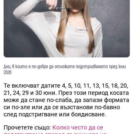
Дни, в които е по-добре да отложите подстригването през юни
2026
Те включват датите 4, 5, 10, 11, 13, 15, 18, 20,
21, 24, 29 и 30 юни. През този период косата
може да стане по-слаба, да запази формата
си по-зле или да се възстанови по-бавно
след подстригване или боядисване.
Прочетете също:
Колко често да се