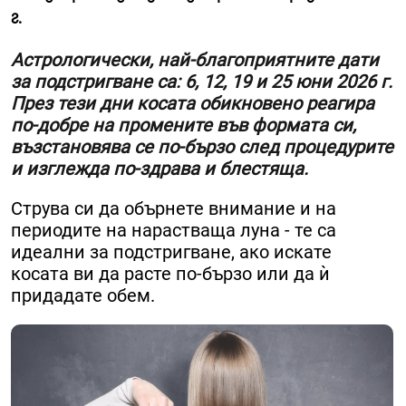
г.
Астрологически, най-благоприятните дати
за подстригване са: 6, 12, 19 и 25 юни 2026 г.
През тези дни косата обикновено реагира
по-добре на промените във формата си,
възстановява се по-бързо след процедурите
и изглежда по-здрава и блестяща.
Струва си да обърнете внимание и на
периодите на нарастваща луна - те са
идеални за подстригване, ако искате
косата ви да расте по-бързо или да ѝ
придадате обем.