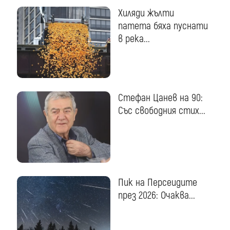
Хиляди жълти
патета бяха пуснати
в река...
Стефан Цанев на 90:
Със свободния стих...
Пик на Персеидите
през 2026: Очаква...