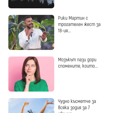
Рики Мартин с
трогателен жест за
18-ия...
Мозъкът пази дори
спомените, които...
Чудно късметче за
всяка зодия за 7