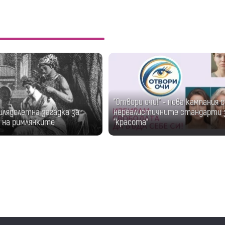
"Отвори очи!" - нова кампания 
илядолетна загадка за
нереалистичните стандарти 
 на римлянките
"красота"