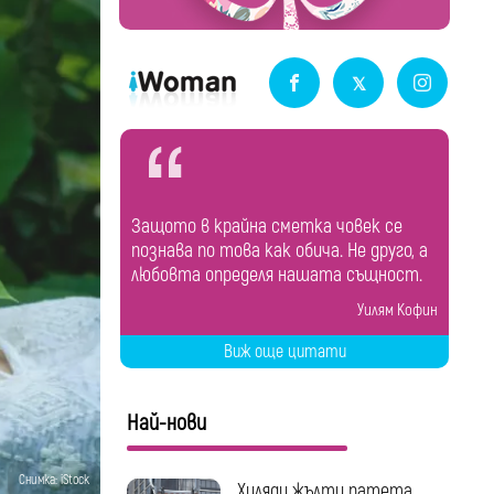
Защото в крайна сметка човек се
познава по това как обича. Не друго, а
любовта определя нашата същност.
Уилям Кофин
Виж още цитати
Най-нови
Снимка: iStock
Хиляди жълти патета