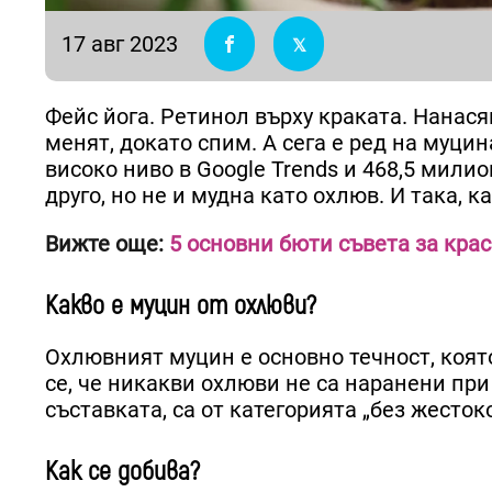
17 авг 2023
Фейс йога. Ретинол върху краката. Нанася
менят, докато спим. А сега е ред на муцин
високо ниво в Google Trends и 468,5 милио
друго, но не и мудна като охлюв. И така, 
Вижте още:
5 основни бюти съвета за кра
Какво е муцин от охлюви?
Охлювният муцин е основно течност, коят
се, че никакви охлюви не са наранени пр
съставката, са от категорията „без жестоко
Как се добива?