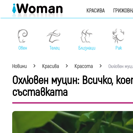
КРАСИВА
ГРИЖОВН
Овен
Телец
Близнаци
Рак
Новини
Красива
Красота
Охлювен муцин
Охлювен муцин: Всичко, к
съставката