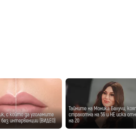
Тайните на Моника Белучи, коя
к, с който да уголемите
страхотна на 56 и НЕ иска отн
 без интервенции (ВИДЕО)
на 20