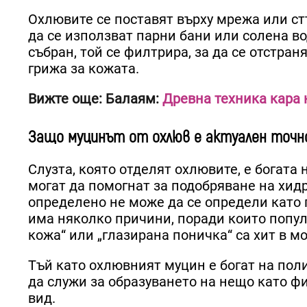
Охлювите се поставят върху мрежа или стъ
да се използват парни бани или солена во
събран, той се филтрира, за да се отстран
грижа за кожата.
Вижте още: Балаям:
Древна техника кара 
Защо муцинът от охлюв е актуален точно
Слузта, която отделят охлювите, е богат
могат да помогнат за подобряване на хид
определено не може да се определи като 
има няколко причини, поради които попул
кожа“ или „глазирана поничка“ са хит в м
Тъй като охлювният муцин е богат на поли
да служи за образуването на нещо като ф
вид.