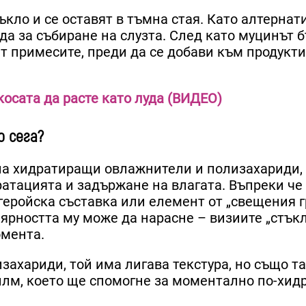
кло и се оставят в тъмна стая. Като алтернат
да за събиране на слузта. След като муцинът 
ят примесите, преди да се добави към продукти
косата да расте като луда (ВИДЕО)
 сега?
а на хидратиращи овлажнители и полизахариди,
ратацията и задържане на влагата. Въпреки че
геройска съставка или елемент от „свещения г
ярността му може да нарасне – визиите „стък
омента.
захариди, той има лигава текстура, но също т
илм, което ще спомогне за моментално по-хид