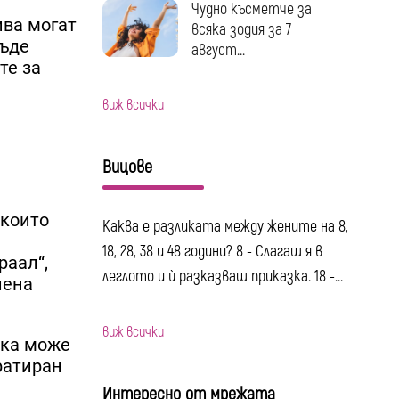
Чудно късметче за
ива могат
всяка зодия за 7
бъде
август...
те за
виж всички
Вицове
 които
Каква е разликата между жените на 8,
18, 28, 38 и 48 години? 8 - Слагаш я в
раал“,
леглото и ѝ разказваш приказка. 18 -...
лена
виж всички
ака може
ратиран
Интересно от мрежата