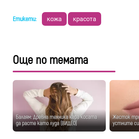
Етикети:
кожа
красота
Още по темата
Балаям: Древна техника кара косата
Жесток три
да расте като луда (ВИДЕО)
устните си