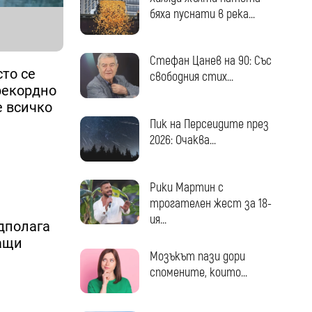
бяха пуснати в река...
Стефан Цанев на 90: Със
сто се
свободния стих...
 рекордно
е всичко
Пик на Персеидите през
2026: Очаква...
Рики Мартин с
трогателен жест за 18-
ия...
дполага
жащи
Мозъкът пази дори
спомените, които...