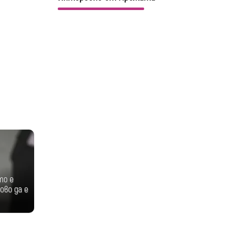
то е
ово да е