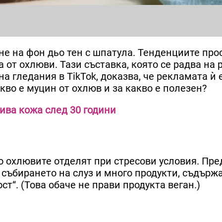
не на фон дьо тен с шпатула. Тенденциите про
а от охлюви. Тази съставка, която се радва на
на гледания в TikTok, доказва, че рекламата ѝ 
какво е муцин от охлюв и за какво е полезен?
сива кожа след 30 години
о охлювите отделят при стресови условия. Пре
и събирането на слуз и много продукти, съдър
ст“. (Това обаче не прави продукта веган.)