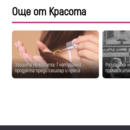
Още от Красота
Защита на косата: 7 натурални
Разгадаха х
продукта преди сешоар и преса
прическите