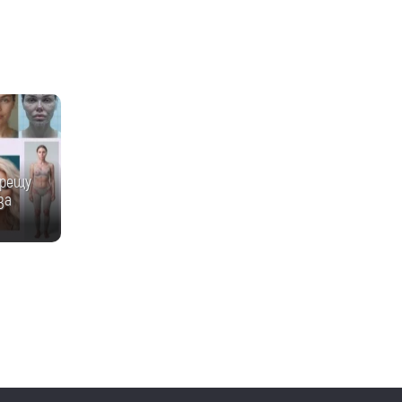
срещу
за