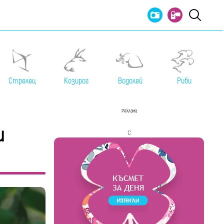
Стрелец
Козирог
Водолей
Риби
Реклама
и
с