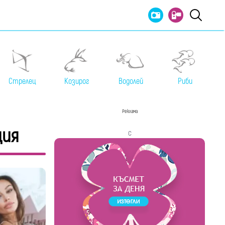
Стрелец
Козирог
Водолей
Риби
Реклама
ция
с