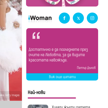
Достатъчно е да погледнете през
очите на Любовта, за да видите
красотата навсякъде.
Петър Дънов
Виж още цитати
Най-нови
мка: Getty Images
Хиляди жълти патета