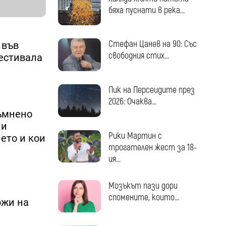
бяха пуснати в река...
Стефан Цанев на 90: Със
 във
свободния стих...
фестивала
Пик на Персеидите през
2026: Очаква...
съмнено
 и
Рики Мартин с
 ето и кои
трогателен жест за 18-
ия...
Мозъкът пази дори
спомените, които...
ожи на