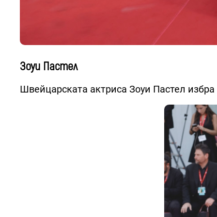
Зоуи Пастел
Швейцарската актриса Зоуи Пастел избра р