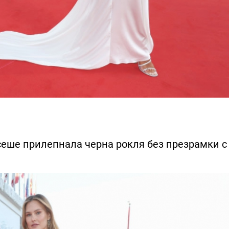
еше прилепнала черна рокля без презрамки с