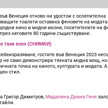
ъв Венеция отново ни удостои с ослепителна
яващите тоалети оставиха феновете на модата
ародни кино и модни икони, посетителите на 
през неговите 80 години съществуване.
ке тази есен (СНИМКИ)
 себеизразяване, гостите във Венеция 2023 не
р не само демонстрира тяхната модна мощ, но
ечната точка на киното, културата и модата. А
шен стил.
на Григор Димитров,
Мадалина Диана Геня
зал
етайли.