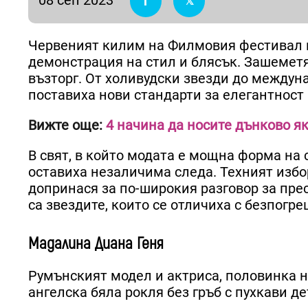
Червеният килим на Филмовия фестивал в
демонстрация на стил и блясък. Зашемет
възторг. От холивудски звезди до междун
поставиха нови стандарти за елегантност 
Вижте още:
4 начина да носите дънково я
В свят, в който модата е мощна форма на
оставиха незаличима следа. Техният избо
допринася за по-широкия разговор за прес
са звездите, които се отличиха с безпогре
Мадалина Диана Геня
Румънският модел и актриса, половинка 
ангелска бяла рокля без гръб с пухкави д