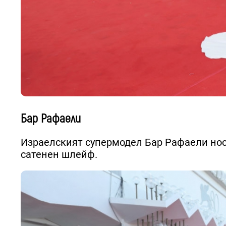
Бар Рафаели
Израелският супермодел Бар Рафаели нос
сатенен шлейф.