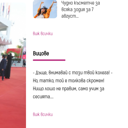
Чудно късметче за
всяка зодия за 7
август...
виж всички
Вицове
- Дъще, внимавай с този твой колега! -
Но, татко, той е толкова скромен!
Нищо лошо не правим, само учим за
сесията....
виж всички