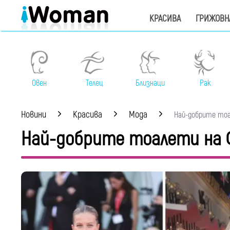
КРАСИВА
ГРИЖОВН
Овен
Телец
Близнаци
Рак
Новини
Красива
Мода
Най-добрите тоал
Най-добрите тоалети на 