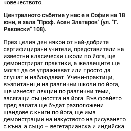
човечеството.
Централното събитие у нас е в София на 18
юни, в зала "Проф. Асен Златаров" (ул. "Г.
Раковски" 108).
През целия ден някои от най-добрите
сертифицирани учители, представители на
известни класически школи по йога, ще
демонстрират практики, а желаещите ще
могат да се упражняват или просто да
слушат и наблюдават. Учени-практици,
възпитаници на различни школи по йога,
ще изнесат лекции по различни теми,
засягащи същността на йога. Във фоайето
пред залата ще бъдат разположени
щандове с книги по йога, ще има
демонстрации на изкуството на рисуването
с къна, а също – вегетарианска и индийска