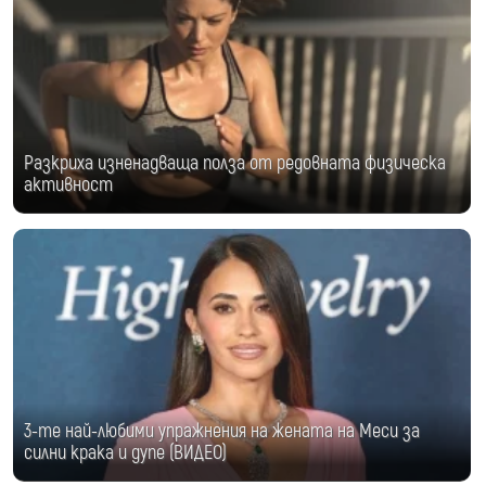
Разкриха изненадваща полза от редовната физическа
активност
3-те най-любими упражнения на жената на Меси за
силни крака и дупе (ВИДЕО)