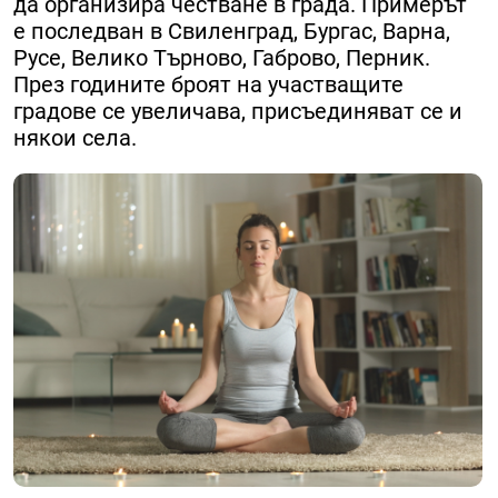
да организира честване в града. Примерът
е последван в Свиленград, Бургас, Варна,
Русе, Велико Търново, Габрово, Перник.
През годините броят на участващите
градове се увеличава, присъединяват се и
някои села.