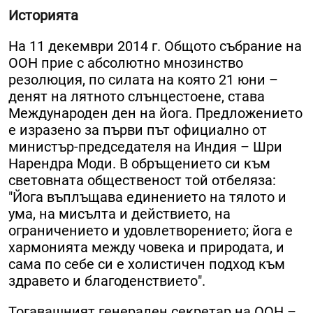
Историята
На 11 декември 2014 г. Общото събрание на
ООН прие с абсолютно мнозинство
резолюция, по силата на която 21 юни –
денят на лятното слънцестоене, става
Международен ден на йога. Предложението
е изразено за първи път официално от
министър-председателя на Индия – Шри
Нарендра Моди. В обръщението си към
световната общественост той отбеляза:
"Йога въплъщава единението на тялото и
ума, на мисълта и действието, на
ограничението и удовлетворението; йога е
хармонията между човека и природата, и
сама по себе си е холистичен подход към
здравето и благоденствието".
Тогавашният генерален секретар на ООН –