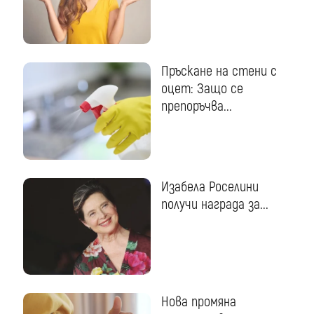
Пръскане на стени с
оцет: Защо се
препоръчва...
Изабела Роселини
получи награда за...
Нова промяна