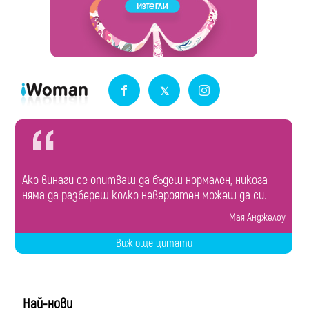
Ако винаги се опитваш да бъдеш нормален, никога
няма да разбереш колко невероятен можеш да си.
Мая Анджелоу
Виж още цитати
Най-нови