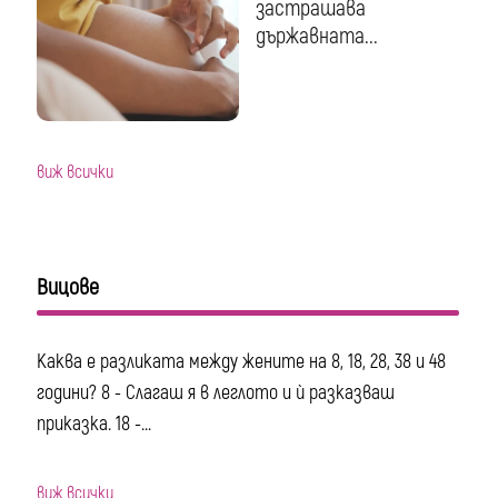
застрашава
държавната...
виж всички
Вицове
Каква е разликата между жените на 8, 18, 28, 38 и 48
години? 8 - Слагаш я в леглото и ѝ разказваш
приказка. 18 -...
виж всички