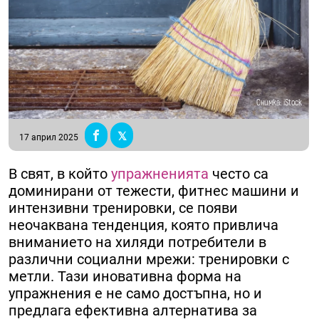
Снимка: iStock
17 април 2025
В свят, в който
упражненията
често са
доминирани от тежести, фитнес машини и
интензивни тренировки, се появи
неочаквана тенденция, която привлича
вниманието на хиляди потребители в
различни социални мрежи: тренировки с
метли. Тази иновативна форма на
упражнения е не само достъпна, но и
предлага ефективна алтернатива за