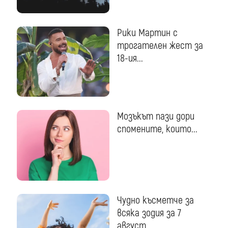
Рики Мартин с
трогателен жест за
18-ия...
Мозъкът пази дори
спомените, които...
Чудно късметче за
всяка зодия за 7
август...