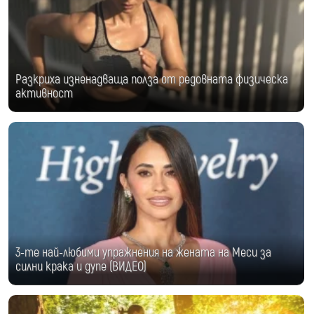
Разкриха изненадваща полза от редовната физическа
активност
3-те най-любими упражнения на жената на Меси за
силни крака и дупе (ВИДЕО)