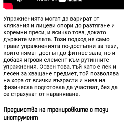
Упражненията могат да варират от
клякания и лицеви опори до разтягане и
коремни преси, и всичко това, докато
държите метлата. Този подход не само
прави упражненията по-достъпни за тези,
които нямат достъп до фитнес зала, но и
добавя игрови елемент към рутинните
упражнения. Освен това, тъй като е лек и
лесен за хващане предмет, той позволява
на хора от всички възрасти и нива на
физическа подготовка да участват, без да
се страхуват от нараняване.
Предимства на тренировките с този
инструмент