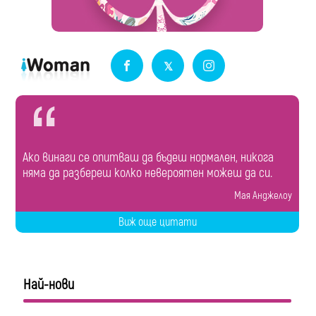
Ако винаги се опитваш да бъдеш нормален, никога
няма да разбереш колко невероятен можеш да си.
Мая Анджелоу
Виж още цитати
Най-нови