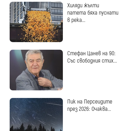
Хиляди жълти
патета бяха пуснати
в река...
Стефан Цанев на 90:
Със свободния стих...
Пик на Персеидите
през 2026: Очаква...