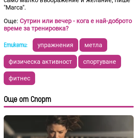
само малко въображение и желание, пише
"Marca".
Още:
Сутрин или вечер - кога е най-доброто
време за тренировка?
Етикети:
упражнения
метла
физическа активност
спортуване
фитнес
Още от Спорт