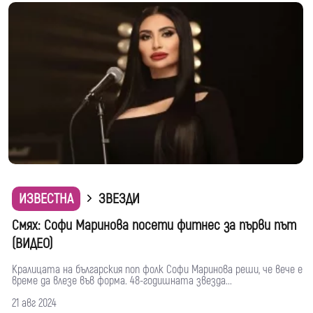
ИЗВЕСТНА
ЗВЕЗДИ
Смях: Софи Маринова посети фитнес за първи път
(ВИДЕО)
Кралицата на българския поп фолк Софи Маринова реши, че вече е
време да влезе във форма. 48-годишната звезда...
21 авг 2024