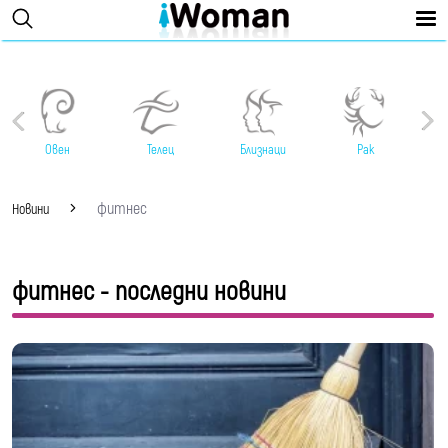
Овен
Телец
Близнаци
Рак
фитнес
Новини
фитнес - последни новини