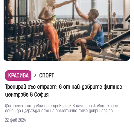
КРАСИВА
СПОРТ
Тренирай със страст: 6 от най-добрите фитнес
центрове в София
Фитнесът отдавна се е превърнал в начин на живот, който
освен за изграждането на атлетично тяло допринася за...
22 фев 2024