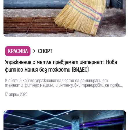
КРАСИВА
СПОРТ
Упражнения с метла превземат интернет: Нова
фитнес мания без тежести (ВИДЕО)
В свят, в който упражненията често са доминирани от
тежести, фитнес машини и интензивни тренировки, се появи...
17 април 2025