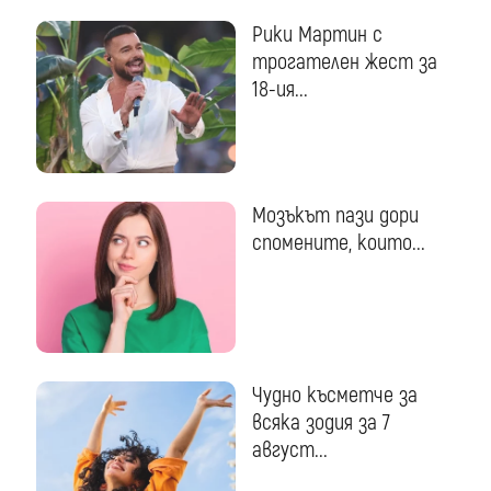
Рики Мартин с
трогателен жест за
18-ия...
Мозъкът пази дори
спомените, които...
Чудно късметче за
всяка зодия за 7
август...