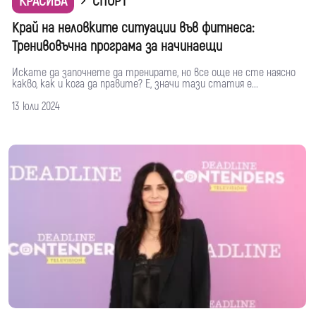
КРАСИВА
СПОРТ
Край на неловките ситуации във фитнеса:
Тренивовъчна програма за начинаещи
Искате да започнете да тренирате, но все още не сте наясно
какво, как и кога да правите? Е, значи тази статия е...
13 юли 2024