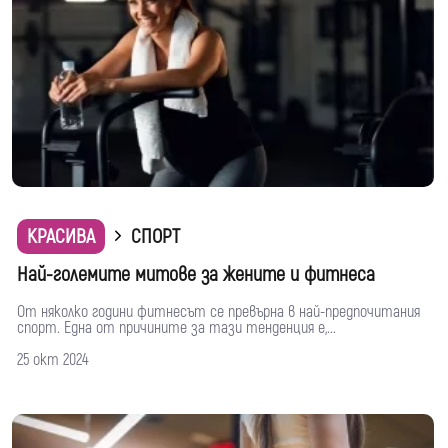
КРАСИВА
СПОРТ
Най-големите митове за жените и фитнеса
От няколко години фитнесът се превърна в най-предпочитания
спорт. Една от причините за тази тенденция е,...
25 окт 2024