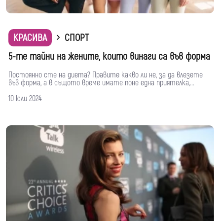
КРАСИВА
СПОРТ
5-те тайни на жените, които винаги са във форма
Постоянно сте на диета? Правите какво ли не, за да влезете
във форма, а в същото време имате поне една приятелка,...
10 юли 2024