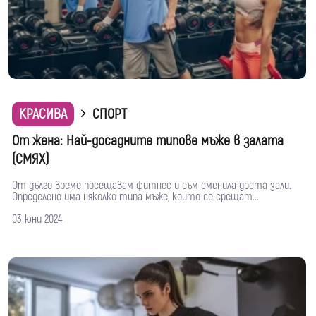
КРАСИВА
СПОРТ
От жена: Най-досадните типове мъже в залата
(СМЯХ)
От дълго време посещавам фитнес и съм сменила доста зали.
Определено има няколко типа мъже, които се срещат...
03 юни 2024