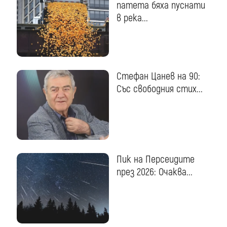
патета бяха пуснати
в река...
Стефан Цанев на 90:
Със свободния стих...
Пик на Персеидите
през 2026: Очаква...