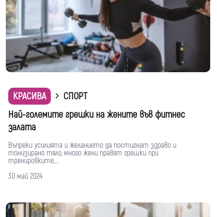
КРАСИВА
СПОРТ
Най-големите грешки на жените във фитнес
залата
Въпреки усилията и желанието да постигнат здраво и
тонизирано тяло, много жени правят грешки при
тренировките,...
30 май 2024