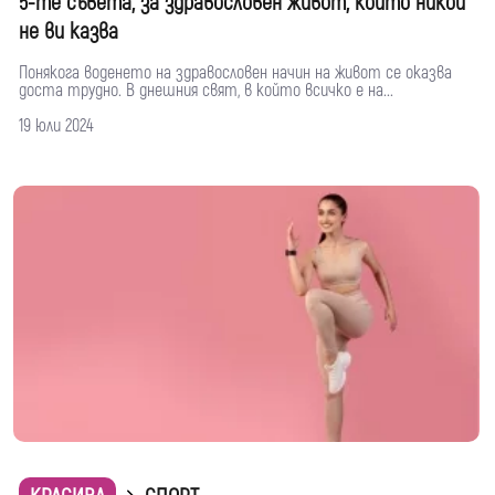
5-те съвета, за здравословен живот, които никой
не ви казва
Понякога воденето на здравословен начин на живот се оказва
доста трудно. В днешния свят, в който всичко е на...
19 юли 2024