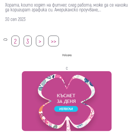
Хората, които ходят на фитнес след работа, може да се наложи
да коригират графика си. Американско проучване,...
30 сеп 2023
2
3
>
>>
1
Реклама
с