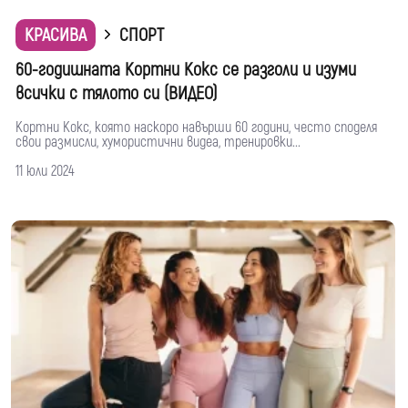
КРАСИВА
СПОРТ
60-годишната Кортни Кокс се разголи и изуми
всички с тялото си (ВИДЕО)
Кортни Кокс, която наскоро навърши 60 години, често споделя
свои размисли, хумористични видеа, тренировки...
11 юли 2024