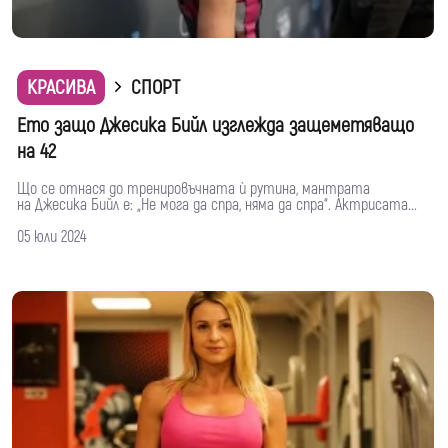
КРАСИВА
СПОРТ
Ето защо Джесика Бийл изглежда защеметяващо
на 42
Що се отнася до тренировъчната ѝ рутина, мантрата
на Джесика Бийл е: „Не мога да спра, няма да спра“. Актрисата...
05 юли 2024