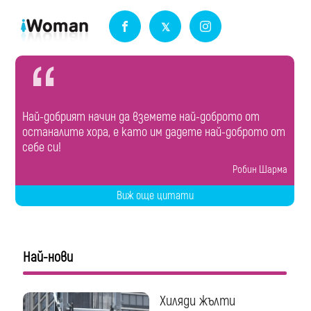
Най-добрият начин да вземете най-доброто от
останалите хора, е като им дадете най-доброто от
себе си!
Робин Шарма
Виж още цитати
Най-нови
Хиляди жълти