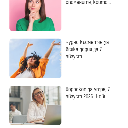
спомените, които...
Чудно късметче за
всяка зодия за 7
август...
Хороскоп за утре, 7
август 2026: Нови...