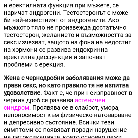
и еректилната функция при мъжете, се
наричат ​​андрогени. Тестостеронът е може
би най-известният от андрогените. Ако
мъжкото тяло не произвежда достатъчно
тестостерон, желанието и възможността за
секс изчезват, защото на фона на недостиг
на хормони се развива ендокринна
еректилна дисфункция и започват
проблеми с ерекция.
Жена с чернодробни заболявания може да
прави секс, но като правило тя не изпитва
удоволствие
. Факт е, че при неизправност в
черния дроб се развива
астеничен
синдром
. Проявява се в слабост, умора,
непоносимост към физическо натоварване
и депресивно състояние. Всички тези
симптоми се появяват поради нарушение
на детоксикацията, което основно лежи