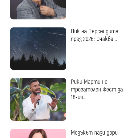
Пик на Персеидите
през 2026: Очаква...
Рики Мартин с
трогателен жест за
18-ия...
Мозъкът пази дори