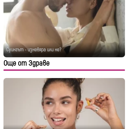
Суингът - изневяра или не?
Още от Здраве