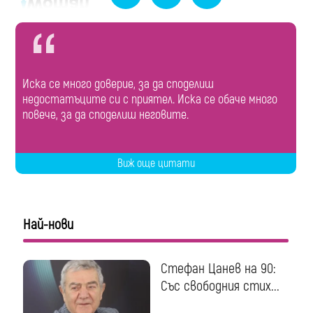
Иска се много доверие, за да споделиш
недостатъците си с приятел. Иска се обаче много
повече, за да споделиш неговите.
Виж още цитати
Най-нови
Стефан Цанев на 90:
Със свободния стих...