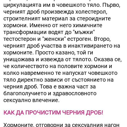
циркулацията им в човешкото тяло. Първо,
черният дроб произвежда холестерол,
строителният материал за стероидните
хормони. Именно от него химичните
трансформации водят до "мъжки"
тестостерон и "женски" естроген. Второ,
черният дроб участва в инактивирането на
хормоните. Просто казано, той ги
унищожава и извежда от тялото. Оказва се,
че количеството на половите хормони и
колко навременно те напускат човешкото
тяло директно зависи от състоянието на
черния дроб. Това е важна част за
благополучието и здравословното
сексуално влечение.
КАК ДА ПРОЧИСТИМ ЧЕРНИЯ ДРОБ!
Хормоните, отговорни за сексуалния нагон