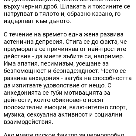
върху черния дроб. Шлаката и токсините се
натрупват в тялото и, образно казано, го
издърпват към дъното.
С течение на времето една жена развива
астенична депресия. Стига се до факта, че
преумората се причинява от най-простите
действия - да миете зъбите си, например.
Има апатия, песимизъм, усещане за
безпомощност и безнадеждност. Често се
развива анхедония - загуба на способността
да изпитвате удоволствие от нещо. С
анхедонията се губи мотивацията за
дейности, които обикновено носят
положителни емоции, включително спорт,
музика, сексуална активност и социални
взаимодействия.
Ако имате рисков фактор за чернодробно