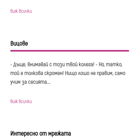
виж всички
Вицове
- Дъще, внимавай с този твой колега! - Но, татко,
той е толкова скромен! Нищо лошо не правим, само
учим за сесията....
виж всички
Интересно от мрежата