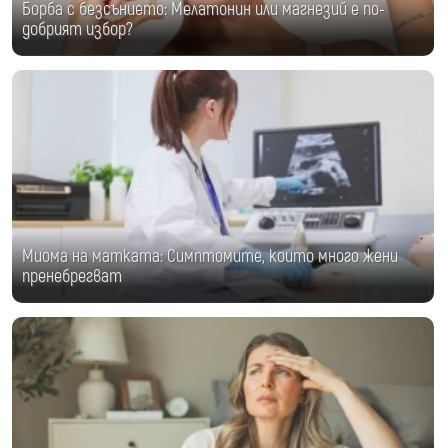
Борба с безсънието: Мелатонин или магнезий е по-
добрият избор?
Миома на матката: Симптомите, които много жени
пренебрегват