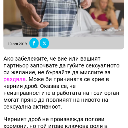
Снимка: iStock/Guliver
10 сеп 2019
Ако забележите, че вие ​​или вашият
партньор започвате да губите сексуалното
си желание, не бързайте да мислите за
раздяла
. Може би причината се крие в
черния дроб. Оказва се, че
неизправностите в работата на този орган
могат пряко да повлияят на нивото на
сексуална активност.
Черният дроб не произвежда полови
хормони, но той играе ключова роля в