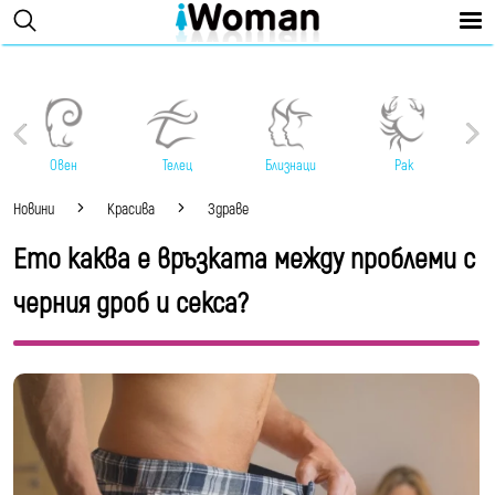
Овен
Телец
Близнаци
Рак
Новини
Красива
Здраве
Ето каква е връзката между проблеми с
черния дроб и секса?