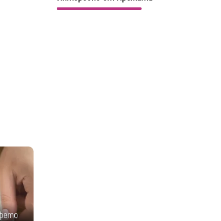
афето