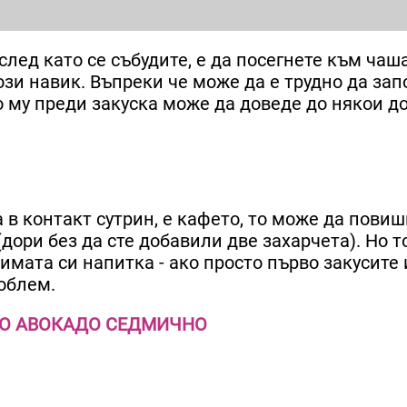
лед като се събудите, е да посегнете към чаша
зи навик. Въпреки че може да е трудно да зап
 му преди закуска може да доведе до някои д
а в контакт сутрин, е кафето, то може да пови
дори без да сте добавили две захарчета). Но т
имата си напитка - ако просто първо закусите 
облем.
ДНО АВОКАДО СЕДМИЧНО