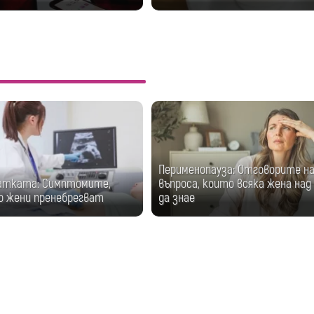
Перименопауза: Отговорите на
атката: Симптомите,
въпроса, които всяка жена над 
о жени пренебрегват
да знае