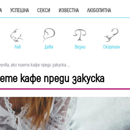
А
УСПЕШНА
СЕКСИ
ИЗВЕСТНА
ЛЮБОПИТНА
Лъв
Дева
Везни
Скорпион
учва, ако пиете кафе преди закуска ...
иете кафе преди закуска