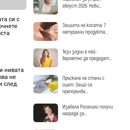
август 2026: Нови...
та си с
Защита на косата: 7
очнете
натурални продукта...
оста
Тези зодии е най-
вероятно да предадат...
ши нивата
ова не
Пръскане на стени с
и след
оцет: Защо се
препоръчва...
Изабела Роселини получи
награда за...