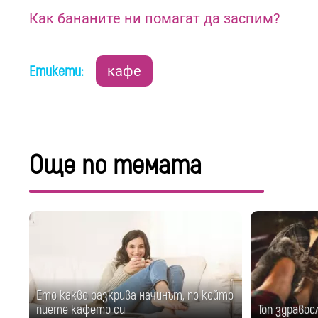
Как бананите ни помагат да заспим?
Етикети:
кафе
Още по темата
Ето какво разкрива начинът, по който
пиете кафето си
Топ здравос