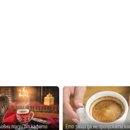
ловни ползи от кафето
Ето защо да не пропускате к