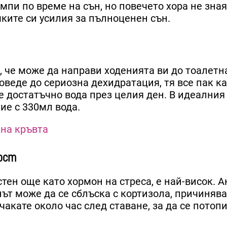
пи по време на сън, но повечето хора не знаят
чките си усилия за пълноценен сън.
, че може да направи ходенията ви до тоалетн
оведе до сериозна дехидратация, тя все пак к
те достатъчно вода през целия ден. В идеалния
ие с 330мл вода.
 на кръвта
ост
тен още като хормон на стреса, е най-висок. А
нът може да се сблъска с кортизола, причиняв
чакате около час след ставане, за да се потопи