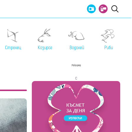
Стрелец
Козирог
Водолей
Риби
Реклама
с