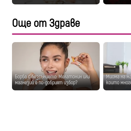
Още от Здраве
Борба с безсънието: Мелатонин или
Миома на м
магнезий е по-добрият избор?
които мног