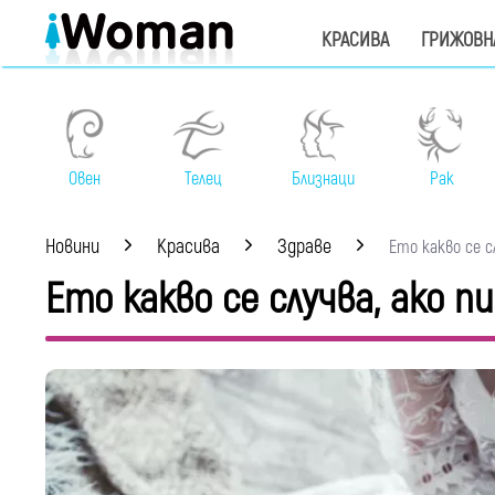
КРАСИВА
ГРИЖОВН
Овен
Телец
Близнаци
Рак
Новини
Красива
Здраве
Ето какво се сл
Ето какво се случва, ако п