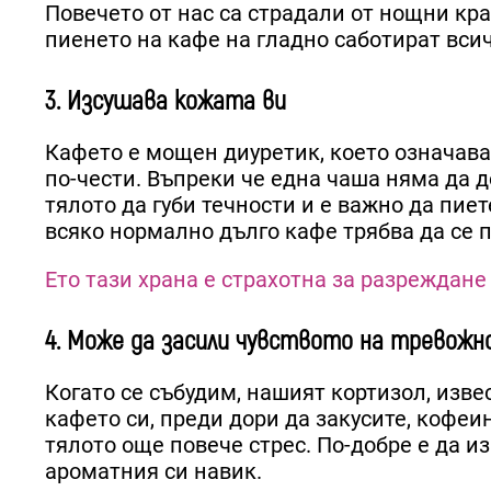
Повечето от нас са страдали от нощни крам
пиенето на кафе на гладно саботират вси
3. Изсушава кожата ви
Кафето е мощен диуретик, което означава
по-чести. Въпреки че една чаша няма да д
тялото да губи течности и е важно да пие
всяко нормално дълго кафе трябва да се п
Ето тази храна е страхотна за разреждане
4. Може да засили чувството на тревожн
Когато се събудим, нашият кортизол, извес
кафето си, преди дори да закусите, кофеи
тялото още повече стрес. По-добре е да из
ароматния си навик.