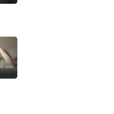
 7
40 иска