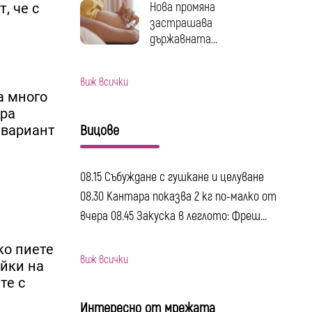
Нова промяна
, че с
застрашава
държавната...
виж всички
а много
ара
 вариант
Вицове
08.15 Събуждане с гушкане и целуване
08.30 Кантара показва 2 кг по-малко от
вчера 08.45 Закуска в леглото: Фреш...
ко пиете
виж всички
айки на
те с
Интересно от мрежата