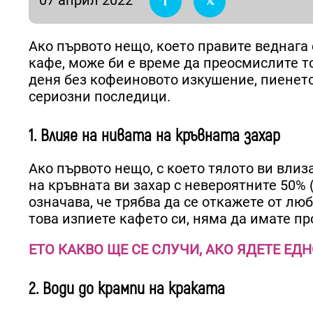
Ако първото нещо, което правите веднага с
кафе, може би е време да преосмислите то
деня без кофеиновото изкушение, пиенето
сериозни последици.
1. Влияе на нивата на кръвната захар
Ако първото нещо, с което тялото ви влиз
на кръвната ви захар с невероятните 50% (
означава, че трябва да се откажете от люб
това изпиете кафето си, няма да имате пр
ЕТО КАКВО ЩЕ СЕ СЛУЧИ, АКО ЯДЕТЕ Е
2. Води до крампи на краката