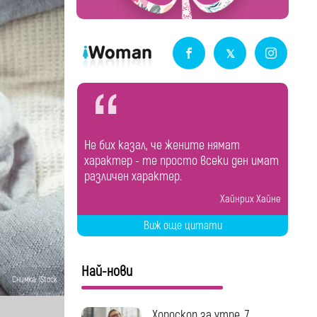
Не бих казал, че жените нямат
характер - те просто всеки ден имат
различен характер.
Хайнрих Хайне
Виж още цитати
Най-нови
Снимка: iStock
Хороскоп за утре, 7