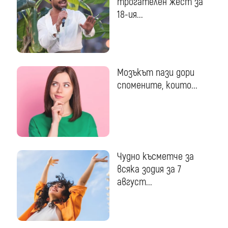
трогателен жест за
18-ия...
Мозъкът пази дори
спомените, които...
Чудно късметче за
всяка зодия за 7
август...