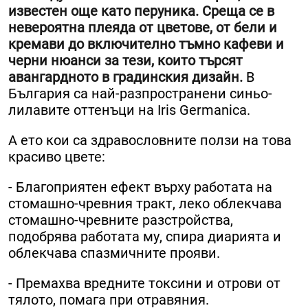
известен още като перуника. Среща се в
невероятна плеяда от цветове, от бели и
кремави до включително тъмно кафеви и
черни нюанси за тези, които търсят
авангардното в градинския дизайн.
В
България са най-разпространени синьо-
лилавите оттенъци на Iris Germanica.
А ето кои са здравословните ползи на това
красиво цвете:
- Благоприятен ефект върху работата на
стомашно-чревния тракт, леко облекчава
стомашно-чревните разстройства,
подобрява работата му, спира диарията и
облекчава спазмичните прояви.
- Премахва вредните токсини и отрови от
тялото, помага при отравяния.