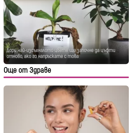
Дори най-изсъхналото цвете ще започне да цъфти
отново, ако го напръскате с това
Още от Здраве