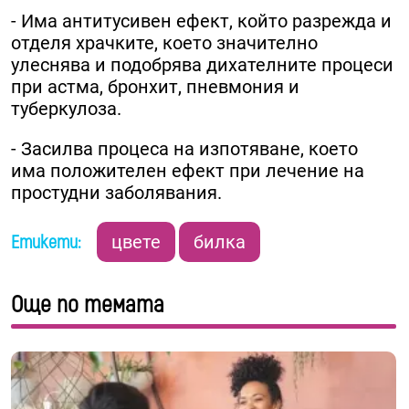
- Има антитусивен ефект, който разрежда и
отделя храчките, което значително
улеснява и подобрява дихателните процеси
при астма, бронхит, пневмония и
туберкулоза.
- Засилва процеса на изпотяване, което
има положителен ефект при лечение на
простудни заболявания.
Етикети:
цвете
билка
Още по темата