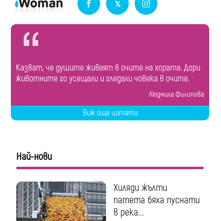
Казват, че душите живеят в очите на хората. Дори
животните го усещали и гледали човека в очите.
Людмила Филипова
Виж още цитати
Най-нови
Хиляди жълти
патета бяха пуснати
в река...