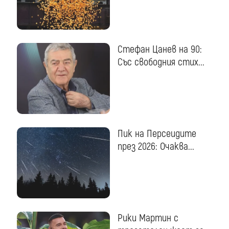
Стефан Цанев на 90:
Със свободния стих...
Пик на Персеидите
през 2026: Очаква...
Рики Мартин с