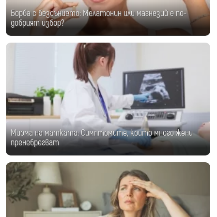
Борба с безсънието: Мелатонин или магнезий е по-
добрият избор?
Миома на матката: Симптомите, които много жени
пренебрегват