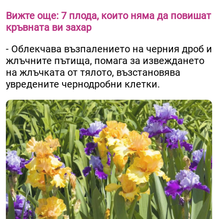
Вижте още: 7 плода, които няма да повишат
кръвната ви захар
- Облекчава възпалението на черния дроб и
жлъчните пътища, помага за извеждането
на жлъчката от тялото, възстановява
увредените чернодробни клетки.