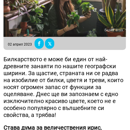
Снимка: iStock
02 април 2023
Билкарството е може би един от най-
древните занаяти по нашите географски
ширини. За щастие, страната ни се радва
на изобилие от билки, цветя и треви, които
носят огромен запас от функции за
оцеляване. Днес ще ви запознаем с едно
изключително красиво цвете, което не е
особено популярно с вълшебните си
свойства, а трябва!
Става дума за величествения ирис,