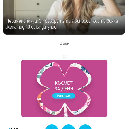
Перименопауза: Отговорите на 7 въпроса, които всяка
жена над 40 иска да знае
Реклама
с