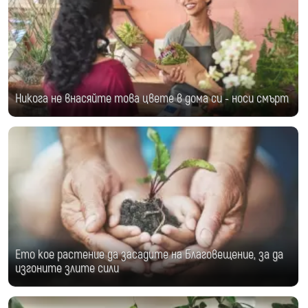
Никога не внасяйте това цвете в дома си - носи смърт
Ето кое растение да засадите на Благовещение, за да
изгоните злите сили