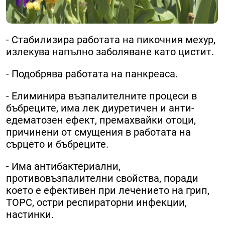
- Стабилизира работата на пикочния мехур,
излекува напълно заболяване като цистит.
- Подобрява работата на панкреаса.
- Елиминира възпалителните процеси в
бъбреците, има лек диуретичен и анти-
едематозен ефект, премахвайки отоци,
причинени от смущения в работата на
сърцето и бъбреците.
- Има антибактериални,
противовъзпалителни свойства, поради
което е ефективен при лечението на грип,
ТОРС, остри респираторни инфекции,
настинки.