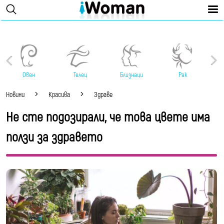
Овен
Телец
Близнаци
Рак
Новини
Красива
Здраве
Не сте подозирали, че това цвете има
ползи за здравето