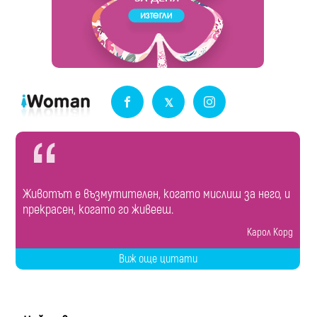
Животът е възмутителен, когато мислиш за него, и
прекрасен, когато го живееш.
Карол Корд
Виж още цитати