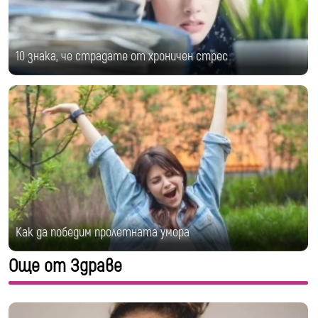
10 знака, че страдате от хроничен стрес
Как да победим пролетната умора
Още от Здраве