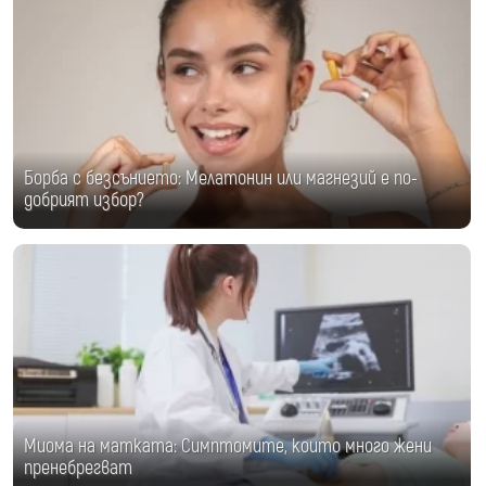
Борба с безсънието: Мелатонин или магнезий е по-
добрият избор?
Миома на матката: Симптомите, които много жени
пренебрегват