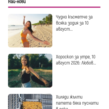
Най-нови
Чудно късметче за
всяка зодия за 10
август...
Хороскоп за утре, 10
август 2026: Любов...
Хиляди жълти
патета бяха пуснати