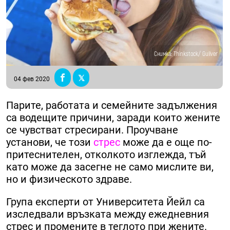
Снимка: Thinkstock/ Guliver
04 фев 2020
Парите, работата и семейните задължения
са водещите причини, заради които жените
се чувстват стресирани. Проучване
установи, че този
стрес
може да е още по-
притеснителен, отколкото изглежда, тъй
като може да засегне не само мислите ви,
но и физическото здраве.
Група експерти от Университета Йейл са
изследвали връзката между ежедневния
стрес и промените в теглото при жените.