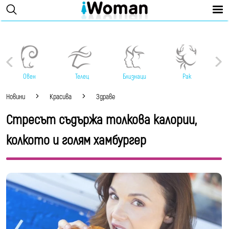
Овен
Телец
Близнаци
Рак
Новини
Красива
Здраве
Стресът съдържа толкова калории,
колкото и голям хамбургер