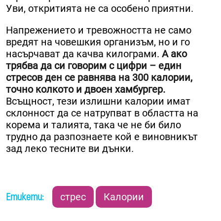
Уви, откритията не са особено приятни.
Напрежението и тревожността не само
вредят на човешкия организъм, но и го
насърчават да качва килограми.
А ако
трябва да си говорим с цифри – един
стресов ден се равнява на 300 калории,
точно колкото и двоен хамбургер.
Всъщност, тези излишни калории имат
склонност да се натрупват в областта на
корема и талията, така че не би било
трудно да разпознаете кой е виновникът
зад леко тесните ви дънки.
Етикети:
стрес
Калории