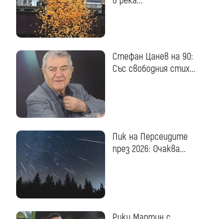
в река...
Стефан Цанев на 90:
Със свободния стих...
Пик на Персеидите
през 2026: Очаква...
Рики Мартин с